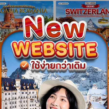
gram
NEW Program
าเนีย - บัลแกเรีย ชม 4
ทัวร์พรีเมี่ยมแกรนด์สวิตเซอร์แ
สุดงดงาม 9 วัน (TK) APR -
วัน พักเซอร์แมท (TG) MAR -
WTK0709C
WPTG1110M
9 วัน 7 คืน
10 วัน 9 คืน
08 เม.ย. 70 - 28 ต.ค. 70
26 มี.ค. 70 - 24 ต.ค. 70