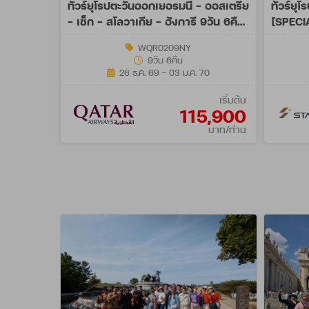
ทัวร์ยุโรปตะวันออกเยอรมนี - ออสเตรีย
ทัวร์ยุ
- เช็ก - สโลวาเกีย - ฮังการี 9วัน 6คืน
[SPECI
(QR)
WQR0209NY
9วัน 6คืน
26 ธ.ค. 69 - 03 ม.ค. 70
เริ่มต้น
115,900
บาท/ท่าน