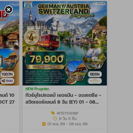
NEW Program
ลนด์ 10
ทัวร์ยุโรปแอลป์ เยอรมัน - ออสเตรีย -
 OCT 27
สวิตเซอร์แลนด์ 8 วัน (EY) 01 - 08
NOV 26
WTEY0308P
8 วัน 5 คืน
01 พ.ย. 69 - 08 พ.ย. 69