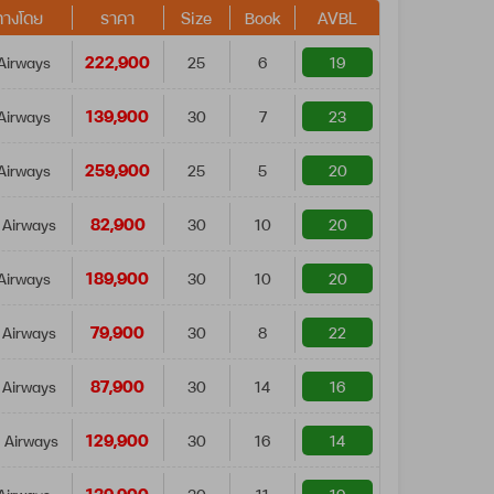
ทางโดย
ราคา
Size
Book
AVBL
222,900
Airways
25
6
19
139,900
Airways
30
7
23
259,900
Airways
25
5
20
82,900
 Airways
30
10
20
189,900
Airways
30
10
20
79,900
 Airways
30
8
22
87,900
 Airways
30
14
16
129,900
 Airways
30
16
14