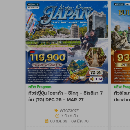
NEW Program
NEW Pro
ทัวร์ญี่ปุ่น โอซาก้า - ชิโกกุ - ฮิโรชิมา 7
ทัวร์โรม
วัน (TG) DEC 26 - MAR 27
ปราสาท 
OCT 27
WTG7307E
7 วัน 5 คืน
03 ธ.ค. 69 - 09 มี.ค. 70