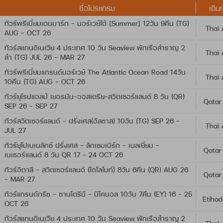
ชื่อโปรแกรม
เดิน
ทัวร์พรีเมี่ยมเดนมาร์ก - นอร์เวย์ใต้ [Summer] 12วัน 9คืน (TG)
Thai 
AUG - OCT 26
ทัวร์สแกนดิเนเวีย 4 ประเทศ 10 วัน Seaview พักเรือสำราญ 2
Thai 
ลำ (TG) JUL 26 - MAR 27
ทัวร์พรีเมี่ยมแกรนด์นอร์เวย์ The Atlantic Ocean Road 14วัน
Thai 
10คืน (TG) AUG - OCT 26
ทัวร์ยุโรปแอลป์ เยอรมัน-ออสเตรีย-สวิตเซอร์แลนด์ 8 วัน (QR)
Qatar
SEP 26 - SEP 27
ทัวร์สวิตเซอร์แลนด์ - ฝรั่งเศส(อัลซาส) 10วัน (TG) SEP 26 -
Thai 
JUL 27
ทัวร์ยุโปเบเนลักซ์ ฝรั่งเศส - ลักเซมเบิร์ก - เบลเยี่ยม -
Qatar
เนเธอร์แลนด์ 8 วัน QR 17 - 24 OCT 26
ทัวร์อิตาลี – สวิตเซอร์แลนด์ (โดโลไมท์) 8วัน 6คืน (QR) AUG 26
Qatar
- MAR 27
ทัวร์แกรนด์กรีซ - ซานโตรินี - มิโคนอส 10วัน 7คืน (EY) 16 - 25
Etihad
OCT 26
ทัวร์สแกนดิเนเวีย 4 ประเทศ 10 วัน Seaview พักเรือสำราญ 2