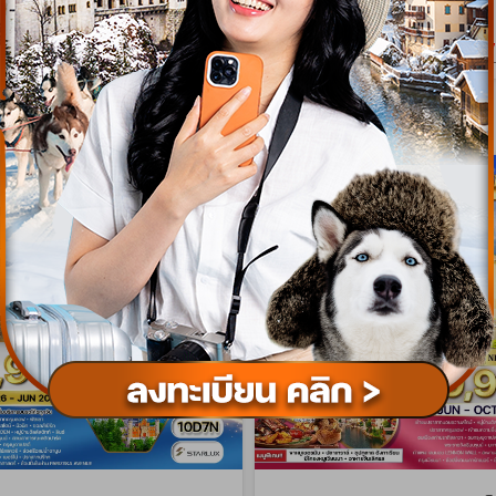
เริ่มต้น
93,900
179
บาท/ท่าน