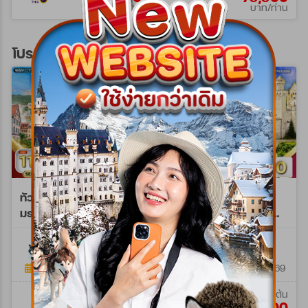
บาท/ท่าน
บาท/ท่าน
โปรแกรมทัวร์ยุโรปตะวันออก
ทัวร์ยุโรปตะวันออก เที่ยว
ทัวร์ยุโรปตะวันออก
มรดกโลก 9 วัน (TG) SEP
เยอรมัน เช็ก ออสเตรีย
26 - AUG 27
ฮังการี 8วัน 5คืน (TK)
WTG0209E
WTTK0208B
9 วัน 6 คืน
8วัน 5คืน
19 ก.ย. 69 - 19 ส.ค. 70
20 มิ.ย. 69 - 23 ต.ค. 69
เริ่มต้น
เริ่มต้น
114,900
69,900