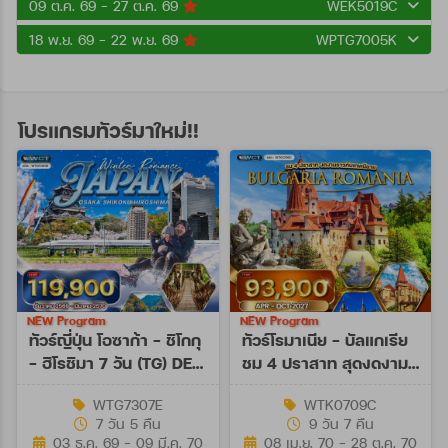
09 ต.ค. 69 - 27 ต.ค. 69
WEK5019C
18 พ.ย. 69 - 22 พ.ย. 69
WPTG7005K
โปรแกรมทัวร์มาใหม่!!
NEW Program
NEW Program
ทัวร์ญี่ปุ่น โอซาก้า - ชิโกกุ
ทัวร์โรมาเนีย - บัลแกเรีย
- ฮิโรชิมา 7 วัน (TG) DEC
ชม 4 ปราสาท สุดงดงาม
26 - MAR 27
9 วัน (TK) APR - OCT
WTG7307E
WTK0709C
27
7 วัน 5 คืน
9 วัน 7 คืน
03 ธ.ค. 69 - 09 มี.ค. 70
08 เม.ย. 70 - 28 ต.ค. 70