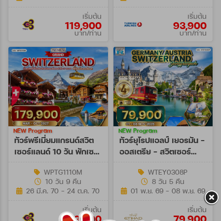
เริ่มต้น
เริ่มต้น
119,900
93,900
บาท/ท่าน
บาท/ท่าน
NEW Program
NEW Program
ทัวร์พรีเมี่ยมแกรนด์สวิต
ทัวร์ยุโรปแอลป์ เยอรมัน -
เซอร์แลนด์ 10 วัน พักเซ
ออสเตรีย - สวิตเซอร์
อร์แมท (TG) MAR - OCT
แลนด์ 8 วัน (EY) 01 - 08
WPTG1110M
WTEY0308P
27
NOV 26
10 วัน 9 คืน
8 วัน 5 คืน
26 มี.ค. 70 - 24 ต.ค. 70
01 พ.ย. 69 - 08 พ.ย. 69
เริ่มต้น
เริ่มต้น
179,900
79,900