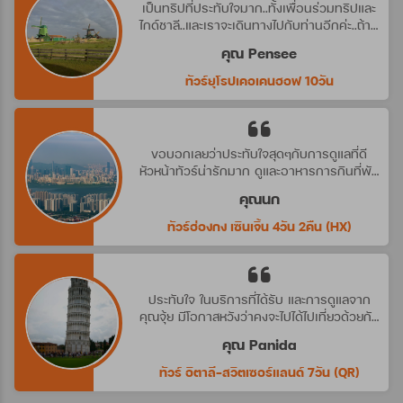
เป็นทริปที่ประทับใจมาก..ทั้งเพื่อนร่วมทริปและ
ไกด์ชาลี..และเราจะเดินทางไปกับท่านอีกค่ะ..ถ้ามี
ทริปที่น่าสนใจ
คุณ Pensee
ทัวร์ยุโรปเคอเคนฮอฟ 10วัน
ขอบอกเลยว่าประทับใจสุดๆกับการดูแลที่ดี
หัวหน้าทัวร์น่ารักมาก ดูและอาหารการกินที่พัก
ดีมาก ประทับใจจริงๆ คราวหน้าต้องไปกับ
คุณนก
บริษัทนี้อีกค่ะ
ทัวร์ฮ่องกง เซินเจิ้น 4วัน 2คืน (HX)
ประทับใจ ในบริการที่ได้รับ และการดูแลจาก
คุณจุ้ย มีโอกาสหวังว่าคงจะไปได้ไปเที่ยวด้วยกัน
อีก นะคะ
คุณ Panida
ทัวร์ อิตาลี-สวิตเซอร์แลนด์ 7วัน (QR)