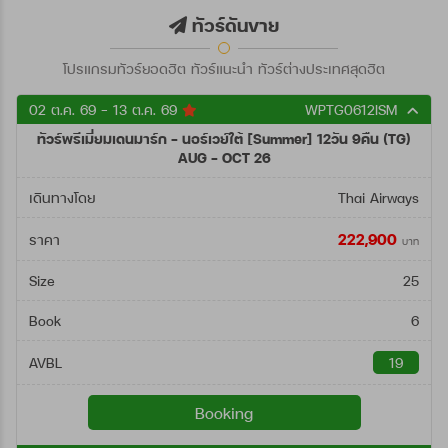
ตั้งแต่วันที่
ทัวร์ดันขาย
โปรแกรมทัวร์ยอดฮิต ทัวร์แนะนำ ทัวร์ต่างประเทศสุดฮิต
ถึงวันที่
02 ต.ค. 69 - 13 ต.ค. 69
WPTG0612ISM
ทัวร์พรีเมี่ยมเดนมาร์ก - นอร์เวย์ใต้ [Summer] 12วัน 9คืน (TG)
ค้นหา
AUG - OCT 26
เดินทางโดย
Thai Airways
222,900
ราคา
บาท
Size
25
Book
6
AVBL
19
Booking