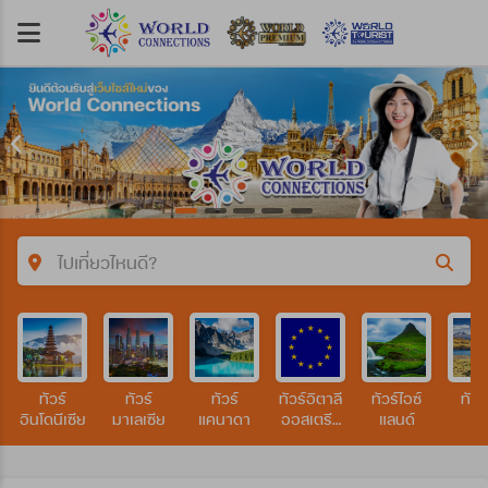
ไปเที่ยวไหนดี?
คำค้นหา/รหัสทัวร์
ทัวร์
ทัวร์
ทัวร์
ทัวร์อิตาลี
ทัวร์ไอซ์
ทัวร์
ประเทศ
อินโดนีเซีย
มาเลเซีย
แคนาดา
ออสเตรีย
แลนด์
เยอรมัน
สวิส