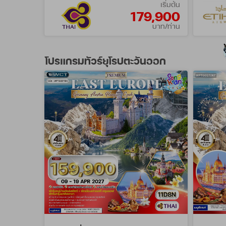
เริ่มต้น
179,900
บาท/ท่าน
โปรแกรมทัวร์ยุโรปตะวันออก