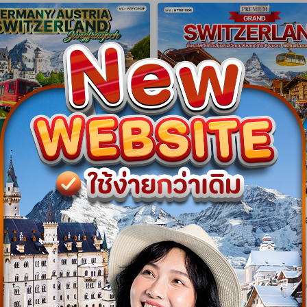
gram
NEW Program
โรปแอลป์ เยอรมัน - ออสเตรีย -
ทัวร์พรีเมี่ยมแกรนด์สวิตเซอร์แ
ร์แลนด์ 8 วัน (EY) 01 - 08
เมืองเซอร์แมท 10 วัน (TG) 09
6
APR 27 [SONGKRAN]
WTEY0308P
WPTG1110SK
8 วัน 5 คืน
10 วัน 7 คืน
01 พ.ย. 69 - 08 พ.ย. 69
09 เม.ย. 70 - 18 เม.ย. 70