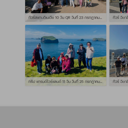
ทัวร์สแกนดิเนเวีย 10 วัน QR วันที่ 23 กรกฏาคม - 01 สิงหาคม 2569 เดินทางกับไกด์พี่จุ้ย และ พี่กั้ง
ทริป แกรนด์ไอซ์แลนด์ 11 วัน วันที่ 25 กรกฏาคม - 04 สิงหาคม 2569 เดินทางกับไกด์พี่เปิ้ล