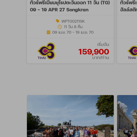
ทัวร์พรีเมี่ยมยุโรปตะวันออก 11 วัน (TG)
ทัวร์พรี
09 - 19 APR 27 Songkran
ฮัลล์สต
- 04 J
WPTG0211SK
11 วัน 8 คืน
09 เม.ย. 70 - 19 เม.ย. 70
เริ่มต้น
159,900
บาท/ท่าน