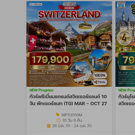
NEW Program
NEW Pro
ทัวร์พรีเมี่ยมแกรนด์สวิตเซอร์แลนด์ 10
ทัวร์ยุ
วัน พักเซอร์แมท (TG) MAR - OCT 27
สวิตเซอ
NOV 2
WPTG1110M
10 วัน 9 คืน
26 มี.ค. 70 - 24 ต.ค. 70