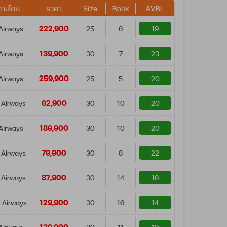
ทางโดย
ราคา
Size
Book
AVBL
222,900
Airways
25
6
19
139,900
Airways
30
7
23
259,900
Airways
25
5
20
82,900
 Airways
30
10
20
189,900
Airways
30
10
20
79,900
 Airways
30
8
22
87,900
 Airways
30
14
16
129,900
 Airways
30
16
14