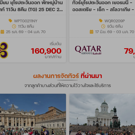
เมี่ยม ยุโรปตะวันออก พักหมู่บ้าน
ทัวร์ยุโรปตะวันออก เยอรมนี -
ัทท์ 11วัน 8คืน (TG) 25 DEC 26
ออสเตรีย - เช็ก - สโลวาเกีย - 
AN 27 NY
9วัน (QR)
WPTG0211NY
WQR0209P
11วัน 8คืน
9วัน 6คืน
25 ธ.ค. 69 - 04 ม.ค. 70
17 มิ.ย. 69 - 03 ม.ค. 70
เริ่มต้น
160,900
79
บาท/ท่าน
ผลงานการจัดทัวร์
ที่ผ่านมา
จากลูกค้าบางส่วนที่ให้ความไว้วางใจและใช้บริการ