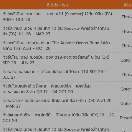
ชื่อโปรแกรม
เดิน
ทัวร์พรีเมี่ยมเดนมาร์ก - นอร์เวย์ใต้ [Summer] 12วัน 9คืน (TG)
Thai 
AUG - OCT 26
ทัวร์สแกนดิเนเวีย 4 ประเทศ 10 วัน Seaview พักเรือสำราญ 2
Thai 
ลำ (TG) JUL 26 - MAR 27
ทัวร์พรีเมี่ยมแกรนด์นอร์เวย์ The Atlantic Ocean Road 14วัน
Thai 
10คืน (TG) AUG - OCT 26
ทัวร์ยุโรปแอลป์ เยอรมัน-ออสเตรีย-สวิตเซอร์แลนด์ 8 วัน (QR)
Qatar
SEP 26 - JUN 27
ทัวร์สวิตเซอร์แลนด์ - ฝรั่งเศส(อัลซาส) 10วัน (TG) SEP 26 -
Thai 
JUL 27
ทัวร์ยุโปเบเนลักซ์ ฝรั่งเศส - ลักเซมเบิร์ก - เบลเยี่ยม -
Qatar
เนเธอร์แลนด์ 8 วัน QR 17 - 24 OCT 26
ทัวร์อิตาลี – สวิตเซอร์แลนด์ (โดโลไมท์) 8วัน 6คืน (QR) AUG 26
Qatar
- MAR 27
ทัวร์แกรนด์กรีซ - ซานโตรินี - มิโคนอส 10วัน 7คืน (EY) 16 - 25
Etihad
OCT 26
ทัวร์สแกนดิเนเวีย 4 ประเทศ 10 วัน Seaview พักเรือสำราญ 2