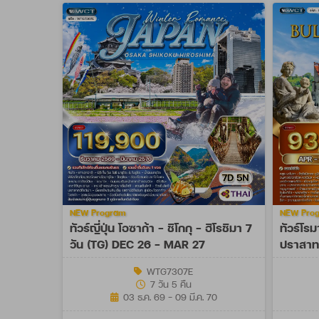
NEW Program
NEW Pro
ทัวร์ญี่ปุ่น โอซาก้า - ชิโกกุ - ฮิโรชิมา 7
ทัวร์โรม
วัน (TG) DEC 26 - MAR 27
ปราสาท 
OCT 27
WTG7307E
7 วัน 5 คืน
03 ธ.ค. 69 - 09 มี.ค. 70