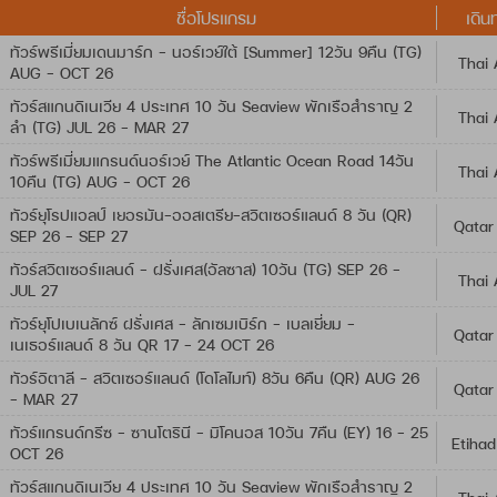
ชื่อโปรแกรม
เดิน
ทัวร์พรีเมี่ยมเดนมาร์ก - นอร์เวย์ใต้ [Summer] 12วัน 9คืน (TG)
Thai 
AUG - OCT 26
ทัวร์สแกนดิเนเวีย 4 ประเทศ 10 วัน Seaview พักเรือสำราญ 2
Thai 
ลำ (TG) JUL 26 - MAR 27
ทัวร์พรีเมี่ยมแกรนด์นอร์เวย์ The Atlantic Ocean Road 14วัน
Thai 
10คืน (TG) AUG - OCT 26
ทัวร์ยุโรปแอลป์ เยอรมัน-ออสเตรีย-สวิตเซอร์แลนด์ 8 วัน (QR)
Qatar
SEP 26 - SEP 27
ทัวร์สวิตเซอร์แลนด์ - ฝรั่งเศส(อัลซาส) 10วัน (TG) SEP 26 -
Thai 
JUL 27
ทัวร์ยุโปเบเนลักซ์ ฝรั่งเศส - ลักเซมเบิร์ก - เบลเยี่ยม -
Qatar
เนเธอร์แลนด์ 8 วัน QR 17 - 24 OCT 26
ทัวร์อิตาลี – สวิตเซอร์แลนด์ (โดโลไมท์) 8วัน 6คืน (QR) AUG 26
Qatar
- MAR 27
ทัวร์แกรนด์กรีซ - ซานโตรินี - มิโคนอส 10วัน 7คืน (EY) 16 - 25
Etihad
OCT 26
ทัวร์สแกนดิเนเวีย 4 ประเทศ 10 วัน Seaview พักเรือสำราญ 2