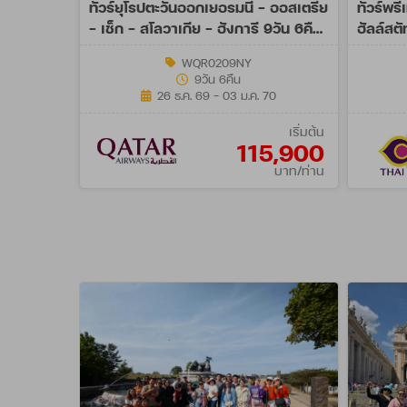
ทัวร์ยุโรปตะวันออกเยอรมนี - ออสเตรีย
ทัวร์พรี
- เช็ก - สโลวาเกีย - ฮังการี 9วัน 6คืน
ฮัลล์สต
(QR)
MAR 2
WQR0209NY
9วัน 6คืน
26 ธ.ค. 69 - 03 ม.ค. 70
เริ่มต้น
115,900
บาท/ท่าน