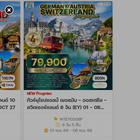
NEW Program
ลนด์ 10
ทัวร์ยุโรปแอลป์ เยอรมัน - ออสเตรีย -
 OCT 27
สวิตเซอร์แลนด์ 8 วัน (EY) 01 - 08
NOV 26
WTEY0308P
8 วัน 5 คืน
01 พ.ย. 69 - 08 พ.ย. 69