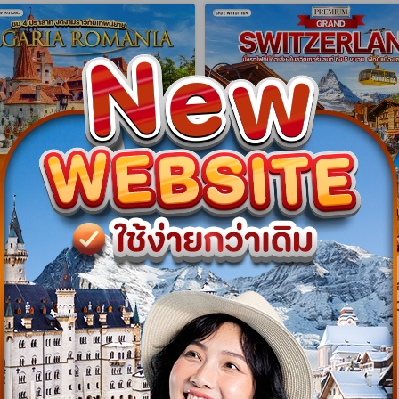
gram
NEW Program
าเนีย - บัลแกเรีย ชม 4
ทัวร์พรีเมี่ยมแกรนด์สวิตเซอร์แ
สุดงดงาม 9 วัน (TK) APR -
วัน พักเซอร์แมท (TG) MAR -
WTK0709C
WPTG1110M
9 วัน 7 คืน
10 วัน 9 คืน
08 เม.ย. 70 - 28 ต.ค. 70
26 มี.ค. 70 - 24 ต.ค. 70