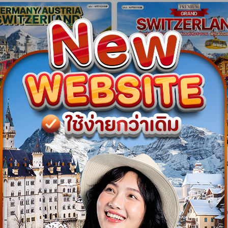
gram
NEW Program
โรปแอลป์ เยอรมัน - ออสเตรีย -
ทัวร์พรีเมี่ยมแกรนด์สวิตเซอร์แ
ร์แลนด์ 8 วัน (EY) 01 - 08
เมืองเซอร์แมท 10 วัน (TG) 09
6
APR 27 [SONGKRAN]
WTEY0308P
WPTG1110SK
8 วัน 5 คืน
10 วัน 7 คืน
01 พ.ย. 69 - 08 พ.ย. 69
09 เม.ย. 70 - 18 เม.ย. 70