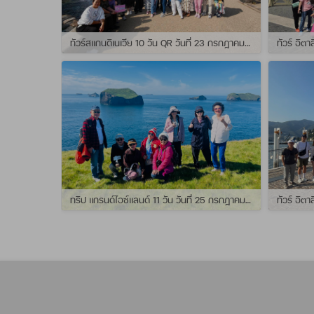
ทัวร์สแกนดิเนเวีย 10 วัน QR วันที่ 23 กรกฏาคม - 01 สิงหาคม 2569 เดินทางกับไกด์พี่จุ้ย และ พี่กั้ง
ทริป แกรนด์ไอซ์แลนด์ 11 วัน วันที่ 25 กรกฏาคม - 04 สิงหาคม 2569 เดินทางกับไกด์พี่เปิ้ล