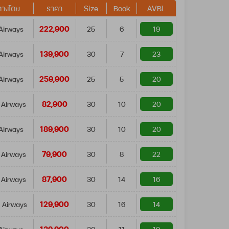
ทางโดย
ราคา
Size
Book
AVBL
222,900
Airways
25
6
19
139,900
Airways
30
7
23
259,900
Airways
25
5
20
82,900
 Airways
30
10
20
189,900
Airways
30
10
20
79,900
 Airways
30
8
22
87,900
 Airways
30
14
16
129,900
 Airways
30
16
14