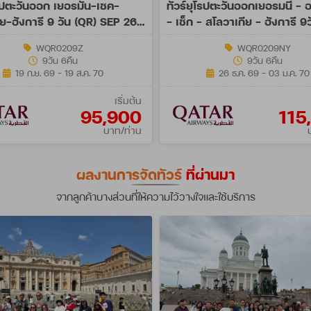
โรปตะวันออก เยอรมัน-เชค-
ทัวร์ยุโรปตะวันออกเยอรมนี - 
ย-ฮังการี 9 วัน (QR) SEP 26
- เช็ก - สโลวาเกีย - ฮังการี 9
27 Spe A
(QR)
WQR0209Z
WQR0209NY
9วัน 6คืน
9วัน 6คืน
19 ก.ย. 69 - 19 ส.ค. 70
26 ธ.ค. 69 - 03 ม.ค. 70
เริ่มต้น
95,900
115
บาท/ท่าน
ผลงานการจัดทัวร์
ที่ผ่านมา
จากลูกค้าบางส่วนที่ให้ความไว้วางใจและใช้บริการ