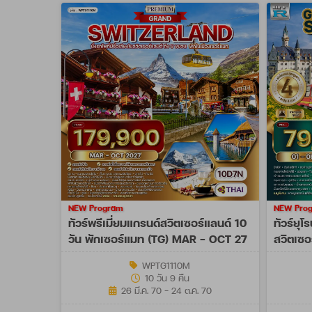
NEW Program
NEW Pro
ทัวร์พรีเมี่ยมแกรนด์สวิตเซอร์แลนด์ 10
ทัวร์ยุ
วัน พักเซอร์แมท (TG) MAR - OCT 27
สวิตเซอ
NOV 2
WPTG1110M
10 วัน 9 คืน
26 มี.ค. 70 - 24 ต.ค. 70