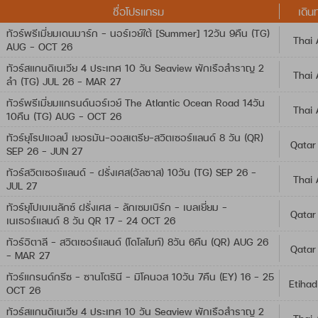
ชื่อโปรแกรม
เดิน
ทัวร์พรีเมี่ยมเดนมาร์ก - นอร์เวย์ใต้ [Summer] 12วัน 9คืน (TG)
Thai 
AUG - OCT 26
ทัวร์สแกนดิเนเวีย 4 ประเทศ 10 วัน Seaview พักเรือสำราญ 2
Thai 
ลำ (TG) JUL 26 - MAR 27
ทัวร์พรีเมี่ยมแกรนด์นอร์เวย์ The Atlantic Ocean Road 14วัน
Thai 
10คืน (TG) AUG - OCT 26
ทัวร์ยุโรปแอลป์ เยอรมัน-ออสเตรีย-สวิตเซอร์แลนด์ 8 วัน (QR)
Qatar
SEP 26 - JUN 27
ทัวร์สวิตเซอร์แลนด์ - ฝรั่งเศส(อัลซาส) 10วัน (TG) SEP 26 -
Thai 
JUL 27
ทัวร์ยุโปเบเนลักซ์ ฝรั่งเศส - ลักเซมเบิร์ก - เบลเยี่ยม -
Qatar
เนเธอร์แลนด์ 8 วัน QR 17 - 24 OCT 26
ทัวร์อิตาลี – สวิตเซอร์แลนด์ (โดโลไมท์) 8วัน 6คืน (QR) AUG 26
Qatar
- MAR 27
ทัวร์แกรนด์กรีซ - ซานโตรินี - มิโคนอส 10วัน 7คืน (EY) 16 - 25
Etihad
OCT 26
ทัวร์สแกนดิเนเวีย 4 ประเทศ 10 วัน Seaview พักเรือสำราญ 2