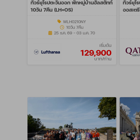
ทัวร์ยุโรปตะวันออก พักหมู่บ้านฮัลสตัทท์
ทัวร์ยุ
10วัน 7คืน (LH+OS)
ออสเตรี
- AUG 
WLH0210NY
10วัน 7คืน
25 ธ.ค. 69 - 03 ม.ค. 70
เริ่มต้น
129,900
บาท/ท่าน