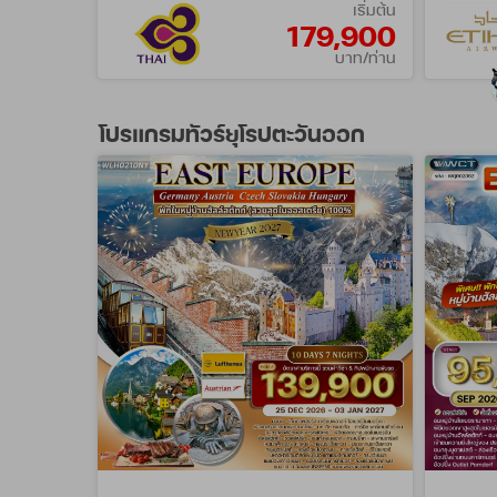
เริ่มต้น
179,900
บาท/ท่าน
โปรแกรมทัวร์ยุโรปตะวันออก