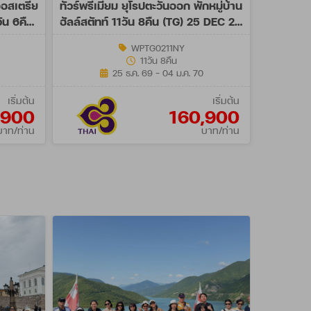
ออสเตรีย
ทัวร์พรีเมี่ยม ยุโรปตะวันออก พักหมู่บ้าน
วัน 6คืน
ฮัลล์สตัทท์ 11วัน 8คืน (TG) 25 DEC 26
- 04 JAN 27 NY
WPTG0211NY
11วัน 8คืน
25 ธ.ค. 69 - 04 ม.ค. 70
เริ่มต้น
เริ่มต้น
,900
160,900
บาท/ท่าน
บาท/ท่าน