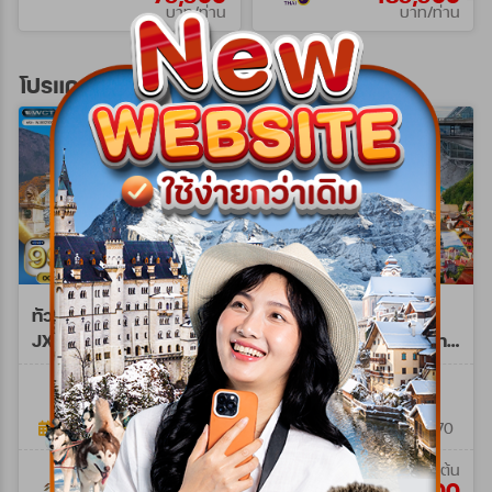
บาท/ท่าน
บาท/ท่าน
โปรแกรมทัวร์ยุโรปตะวันออก
ทัวร์ยุโรปตะวันออก 10 วัน
ทัวร์พรีเมี่ยม ยุโรปตะวัน
JX [SPECIAL C] OCT
ออก พักหมู่บ้านฮัลล์สตัทท์
26-JUN 27
11วัน 8คืน (TG) SEP 26 -
WJX0210C
WPTG0211E
MAR 27
10 วัน 7 คืน
11วัน 8คืน
23 ต.ค. 69 - 13 มิ.ย. 70
17 ก.ย. 69 - 28 มี.ค. 70
เริ่มต้น
เริ่มต้น
99,900
144,900