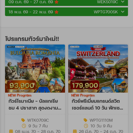
09 ต.ค. 69 - 27 ต.ค. 69
WEK5019C
18 พ.ย. 69 - 22 พ.ย. 69
WPTG7005K
โปรแกรมทัวร์มาใหม่!!
NEW Program
NEW Program
ทัวร์โรมาเนีย - บัลแกเรีย
ทัวร์พรีเมี่ยมแกรนด์สวิต
ชม 4 ปราสาท สุดงดงาม
เซอร์แลนด์ 10 วัน พักเซ
9 วัน (TK) APR - OCT
อร์แมท (TG) MAR - OCT
WTK0709C
WPTG1110M
27
27
9 วัน 7 คืน
10 วัน 9 คืน
08 เม.ย. 70 - 28 ต.ค. 70
26 มี.ค. 70 - 24 ต.ค. 70