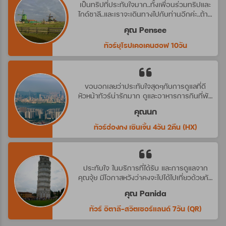
เป็นทริปที่ประทับใจมาก..ทั้งเพื่อนร่วมทริปและ
ไกด์ชาลี..และเราจะเดินทางไปกับท่านอีกค่ะ..ถ้ามี
ทริปที่น่าสนใจ
คุณ Pensee
ทัวร์ยุโรปเคอเคนฮอฟ 10วัน
ขอบอกเลยว่าประทับใจสุดๆกับการดูแลที่ดี
หัวหน้าทัวร์น่ารักมาก ดูและอาหารการกินที่พัก
ดีมาก ประทับใจจริงๆ คราวหน้าต้องไปกับ
คุณนก
บริษัทนี้อีกค่ะ
ทัวร์ฮ่องกง เซินเจิ้น 4วัน 2คืน (HX)
ประทับใจ ในบริการที่ได้รับ และการดูแลจาก
คุณจุ้ย มีโอกาสหวังว่าคงจะไปได้ไปเที่ยวด้วยกัน
อีก นะคะ
คุณ Panida
ทัวร์ อิตาลี-สวิตเซอร์แลนด์ 7วัน (QR)