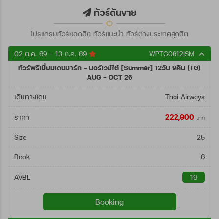
ตั้งแต่วันที่
ทัวร์ดันขาย
โปรแกรมทัวร์ยอดฮิต ทัวร์แนะนำ ทัวร์ต่างประเทศสุดฮิต
ถึงวันที่
02 ต.ค. 69 - 13 ต.ค. 69
WPTG0612ISM
ทัวร์พรีเมี่ยมเดนมาร์ก - นอร์เวย์ใต้ [Summer] 12วัน 9คืน (TG)
ค้นหา
AUG - OCT 26
เดินทางโดย
Thai Airways
222,900
ราคา
บาท
Size
25
Book
6
AVBL
19
Booking