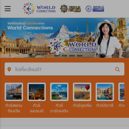
ไปเที่ยวไหนดี?
คำค้นหา/รหัสทัวร์
ทัวร์สแกน
ทัวร์
ทัวร์
ทัวร์ตุรเคีย
ทัวร์อิตาลี
ทัวร์ส
ประเทศ
ดิเนเวีย
เยอรมนี
อาร์เจนตินา