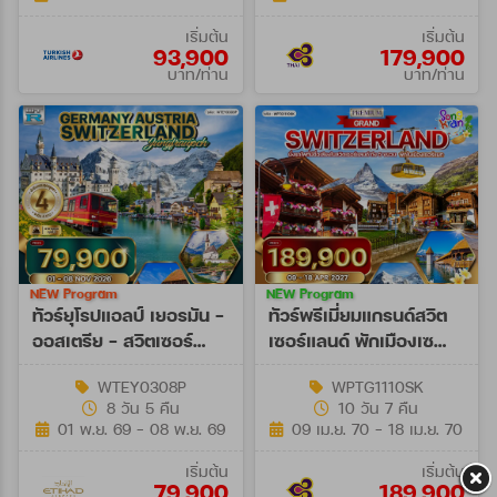
เริ่มต้น
เริ่มต้น
93,900
179,900
บาท/ท่าน
บาท/ท่าน
NEW Program
NEW Program
ทัวร์ยุโรปแอลป์ เยอรมัน -
ทัวร์พรีเมี่ยมแกรนด์สวิต
ออสเตรีย - สวิตเซอร์
เซอร์แลนด์ พักเมืองเซ
แลนด์ 8 วัน (EY) 01 - 08
อร์แมท 10 วัน (TG) 09 -
WTEY0308P
WPTG1110SK
NOV 26
18 APR 27
8 วัน 5 คืน
10 วัน 7 คืน
[SONGKRAN]
01 พ.ย. 69 - 08 พ.ย. 69
09 เม.ย. 70 - 18 เม.ย. 70
เริ่มต้น
เริ่มต้น
79,900
189,900