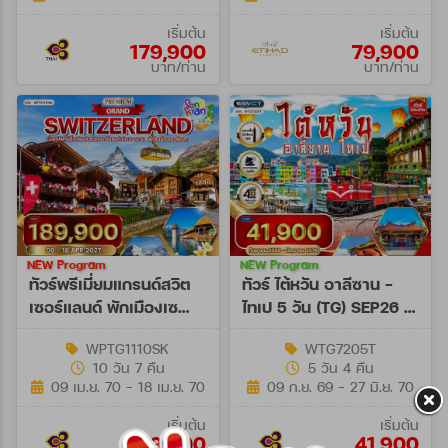
เริ่มต้น
เริ่มต้น
179,900
79,900
บาท/ท่าน
บาท/ท่าน
NEW Program
NEW Program
ทัวร์พรีเมี่ยมแกรนด์สวิต
ทัวร์ ไต้หวัน อาลีซาน -
เซอร์แลนด์ พักเมืองเซ
ไทเป 5 วัน (TG) SEP26 -
อร์แมท 10 วัน (TG) 09 -
JUN27
WPTG1110SK
WTG7205T
18 APR 27
10 วัน 7 คืน
5 วัน 4 คืน
[SONGKRAN]
09 เม.ย. 70 - 18 เม.ย. 70
09 ก.ย. 69 - 27 มิ.ย. 70
เริ่มต้น
เริ่มต้น
189,900
41,900