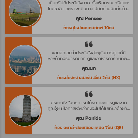
เป็นทริปที่ประทับใจมาก..ทั้งเพื่อนร่วมทริปและ
ไกด์ชาลี..และเราจะเดินทางไปกับท่านอีกค่ะ..ถ้ามี
ทริปที่น่าสนใจ
คุณ Pensee
ทัวร์ยุโรปเคอเคนฮอฟ 10วัน
ขอบอกเลยว่าประทับใจสุดๆกับการดูแลที่ดี
หัวหน้าทัวร์น่ารักมาก ดูและอาหารการกินที่พัก
ดีมาก ประทับใจจริงๆ คราวหน้าต้องไปกับ
คุณนก
บริษัทนี้อีกค่ะ
ทัวร์ฮ่องกง เซินเจิ้น 4วัน 2คืน (HX)
ประทับใจ ในบริการที่ได้รับ และการดูแลจาก
คุณจุ้ย มีโอกาสหวังว่าคงจะไปได้ไปเที่ยวด้วยกัน
อีก นะคะ
คุณ Panida
ทัวร์ อิตาลี-สวิตเซอร์แลนด์ 7วัน (QR)