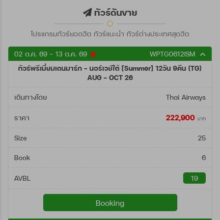
ตั้งแต่วันที่
ทัวร์ดันขาย
โปรแกรมทัวร์ยอดฮิต ทัวร์แนะนำ ทัวร์ต่างประเทศสุดฮิต
ถึงวันที่
02 ต.ค. 69 - 13 ต.ค. 69
WPTG0612ISM
ทัวร์พรีเมี่ยมเดนมาร์ก - นอร์เวย์ใต้ [Summer] 12วัน 9คืน (TG)
ค้นหา
AUG - OCT 26
เดินทางโดย
Thai Airways
222,900
ราคา
บาท
Size
25
Book
6
AVBL
19
Booking