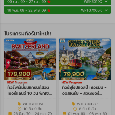
09 ต.ค. 69 - 27 ต.ค. 69
WEK5019C
18 พ.ย. 69 - 22 พ.ย. 69
WPTG7005K
โปรแกรมทัวร์มาใหม่!!
NEW Program
NEW Program
ทัวร์พรีเมี่ยมแกรนด์สวิต
ทัวร์ยุโรปแอลป์ เยอรมัน -
เซอร์แลนด์ 10 วัน พักเซ
ออสเตรีย - สวิตเซอร์
อร์แมท (TG) MAR - OCT
แลนด์ 8 วัน (EY) 01 - 08
WPTG1110M
WTEY0308P
27
NOV 26
10 วัน 9 คืน
8 วัน 5 คืน
26 มี.ค. 70 - 24 ต.ค. 70
01 พ.ย. 69 - 08 พ.ย. 69