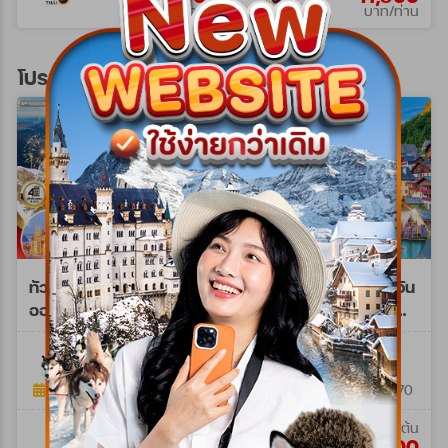
บาท/ท่าน
บาท/ท่าน
โปรแกรมทัวร์ยุโรปตะวันออก
ทัวร์พรีเมี่ยม ยุโรปตะวัน
ทัวร์ยุโรปตะวันออก 10 วัน
ออก พักหมู่บ้านฮัลล์สตัทท์
JX [SPECIAL C] OCT
11วัน 8คืน (TG) 25 DEC
26-JUN 27
WPTG0211NY
WJX0210C
26 - 04 JAN 27 NY
11วัน 8คืน
10 วัน 7 คืน
25 ธ.ค. 69 - 04 ม.ค. 70
23 ต.ค. 69 - 13 มิ.ย. 70
เริ่มต้น
เริ่มต้น
160,900
99,900