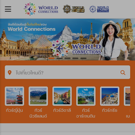
ไปเที่ยวไหนดี?
คำค้นหา/รหัสทัวร์
ทัวร์ญี่ปุ่น
ทัวร์
ทัวร์อิตาลี
ทัวร์
ทัวร์กรีซ
ทัว
ประเทศ
นิวซีแลนด์
อาร์เจนตินา
เบลเ