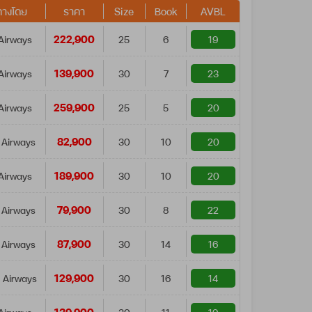
ทางโดย
ราคา
Size
Book
AVBL
222,900
Airways
25
6
19
139,900
Airways
30
7
23
259,900
Airways
25
5
20
82,900
 Airways
30
10
20
189,900
Airways
30
10
20
79,900
 Airways
30
8
22
87,900
 Airways
30
14
16
129,900
 Airways
30
16
14