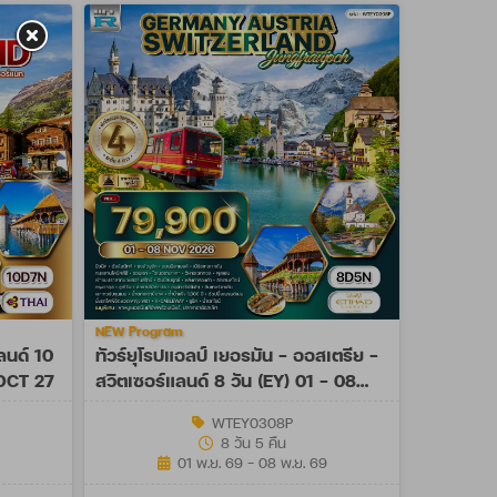
NEW Program
ลนด์ 10
ทัวร์ยุโรปแอลป์ เยอรมัน - ออสเตรีย -
 OCT 27
สวิตเซอร์แลนด์ 8 วัน (EY) 01 - 08
NOV 26
WTEY0308P
8 วัน 5 คืน
01 พ.ย. 69 - 08 พ.ย. 69