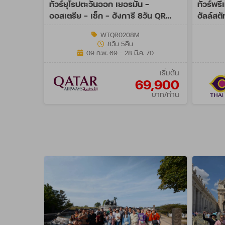
ทัวร์ยุโรปตะวันออก เยอรมัน -
ทัวร์พรี
ออสเตรีย - เช็ก - ฮังการี 8วัน QR
ฮัลล์สต
JUN 26 - MAR 27
MAR 2
WTQR0208M
8วัน 5คืน
09 ก.พ. 69 - 28 มี.ค. 70
เริ่มต้น
69,900
บาท/ท่าน