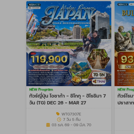
NEW Program
NEW Pro
ทัวร์ญี่ปุ่น โอซาก้า - ชิโกกุ - ฮิโรชิมา 7
ทัวร์โรม
วัน (TG) DEC 26 - MAR 27
ปราสาท 
OCT 27
WTG7307E
7 วัน 5 คืน
03 ธ.ค. 69 - 09 มี.ค. 70