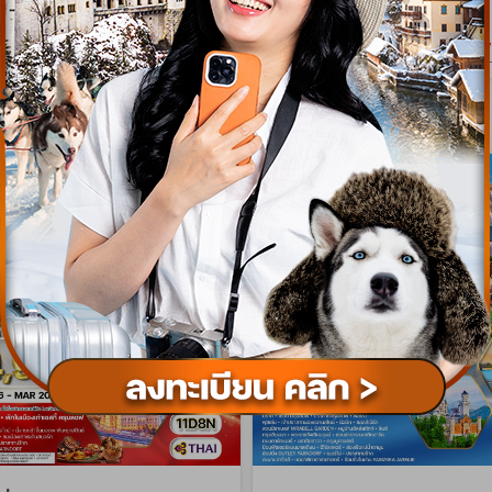
เริ่มต้น
93,900
179
บาท/ท่าน