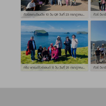
ทัวร์สแกนดิเนเวีย 10 วัน QR วันที่ 23 กรกฏาคม - 01 สิงหาคม 2569 เดินทางกับไกด์พี่จุ้ย และ พี่กั้ง
ทริป แกรนด์ไอซ์แลนด์ 11 วัน วันที่ 25 กรกฏาคม - 04 สิงหาคม 2569 เดินทางกับไกด์พี่เปิ้ล