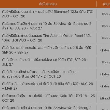
ชื่อโปรแกรม
เดิน
ทัวร์พรีเมี่ยมเดนมาร์ก - นอร์เวย์ใต้ [Summer] 12วัน 9คืน (TG)
Thai 
AUG - OCT 26
ทัวร์สแกนดิเนเวีย 4 ประเทศ 10 วัน Seaview พักเรือสำราญ 2
Thai 
ลำ (TG) JUL 26 - MAR 27
ทัวร์พรีเมี่ยมแกรนด์นอร์เวย์ The Atlantic Ocean Road 14วัน
Thai 
10คืน (TG) AUG - OCT 26
ทัวร์ยุโรปแอลป์ เยอรมัน-ออสเตรีย-สวิตเซอร์แลนด์ 8 วัน (QR)
Qatar
SEP 26 - SEP 27
ทัวร์สวิตเซอร์แลนด์ - ฝรั่งเศส(อัลซาส) 10วัน (TG) SEP 26 -
Thai 
JUL 27
ทัวร์ยุโปเบเนลักซ์ ฝรั่งเศส - ลักเซมเบิร์ก - เบลเยี่ยม -
Qatar
เนเธอร์แลนด์ 8 วัน QR 17 - 24 OCT 26
ทัวร์อิตาลี – สวิตเซอร์แลนด์ (โดโลไมท์) 8วัน 6คืน (QR) AUG 26
Qatar
- MAR 27
ทัวร์แกรนด์กรีซ - ซานโตรินี - มิโคนอส 10วัน 7คืน (EY) 16 - 25
Etihad
OCT 26
ทัวร์สแกนดิเนเวีย 4 ประเทศ 10 วัน Seaview พักเรือสำราญ 2