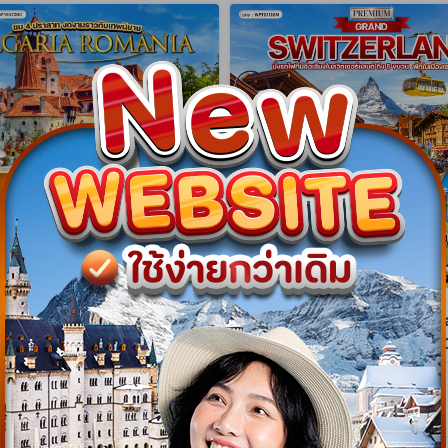
gram
NEW Program
าเนีย - บัลแกเรีย ชม 4
ทัวร์พรีเมี่ยมแกรนด์สวิตเซอร์แ
สุดงดงาม 9 วัน (TK) APR -
วัน พักเซอร์แมท (TG) MAR -
WTK0709C
WPTG1110M
9 วัน 7 คืน
10 วัน 9 คืน
08 เม.ย. 70 - 28 ต.ค. 70
26 มี.ค. 70 - 24 ต.ค. 70