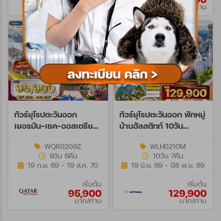
บาท/ท่าน
บาท/ท่าน
ทัวร์ยุโรปตะวันออก
ทัวร์ยุโรปตะวันออก พักหมู่
เยอรมัน-เชค-ออสเตรีย-
บ้านฮัลสตัทท์ 10วัน
ฮังการี 9 วัน (QR) SEP
(LH+OS) Aug - Oct 26
WQR0209Z
WLH0210M
26 - AUG 27 Spe A
9วัน 6คืน
10วัน 7คืน
19 ก.ย. 69 - 19 ส.ค. 70
19 มิ.ย. 69 - 08 พ.ย. 69
เริ่มต้น
เริ่มต้น
95,900
129,900
บาท/ท่าน
บาท/ท่าน