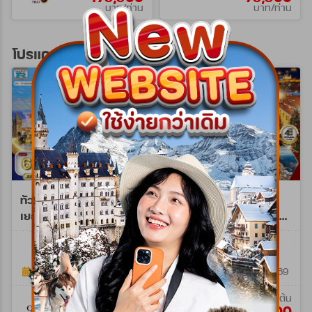
บาท/ท่าน
บาท/ท่าน
โปรแกรมทัวร์ยุโรปตะวันออก
ทัวร์ยุโรปตะวันออก
ทัวร์พรีเมี่ยมยุโรปตะวัน
เยอรมัน - ออสเตรีย -
ออก คริสต์มาส มาร์เก็ต
เช็ก - ฮังการี 8วัน QR
10วัน 7คืน (TG) NOV -
WTQR0208M
WPTG0210E
JUN 26 - MAR 27
DEC 26
8วัน 5คืน
10วัน 7คืน
09 ก.พ. 69 - 28 มี.ค. 70
27 พ.ย. 69 - 26 ธ.ค. 69
เริ่มต้น
เริ่มต้น
69,900
129,900