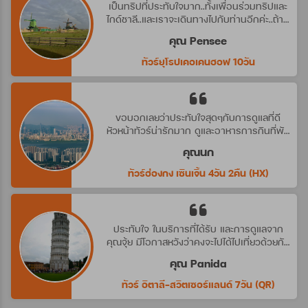
เป็นทริปที่ประทับใจมาก..ทั้งเพื่อนร่วมทริปและ
ไกด์ชาลี..และเราจะเดินทางไปกับท่านอีกค่ะ..ถ้ามี
ทริปที่น่าสนใจ
คุณ Pensee
ทัวร์ยุโรปเคอเคนฮอฟ 10วัน
ขอบอกเลยว่าประทับใจสุดๆกับการดูแลที่ดี
หัวหน้าทัวร์น่ารักมาก ดูและอาหารการกินที่พัก
ดีมาก ประทับใจจริงๆ คราวหน้าต้องไปกับ
คุณนก
บริษัทนี้อีกค่ะ
ทัวร์ฮ่องกง เซินเจิ้น 4วัน 2คืน (HX)
ประทับใจ ในบริการที่ได้รับ และการดูแลจาก
คุณจุ้ย มีโอกาสหวังว่าคงจะไปได้ไปเที่ยวด้วยกัน
อีก นะคะ
คุณ Panida
ทัวร์ อิตาลี-สวิตเซอร์แลนด์ 7วัน (QR)