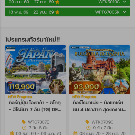
09 ต.ค. 69 - 27 ต.ค. 69
WEK5019C
18 พ.ย. 69 - 22 พ.ย. 69
WPTG7005K
โปรแกรมทัวร์มาใหม่!!
NEW Program
NEW Program
ทัวร์ญี่ปุ่น โอซาก้า - ชิโกกุ
ทัวร์โรมาเนีย - บัลแกเรีย
- ฮิโรชิมา 7 วัน (TG) DEC
ชม 4 ปราสาท สุดงดงาม
26 - MAR 27
9 วัน (TK) APR - OCT
WTG7307E
WTK0709C
27
7 วัน 5 คืน
9 วัน 7 คืน
03 ธ.ค. 69 - 09 มี.ค. 70
08 เม.ย. 70 - 28 ต.ค. 70