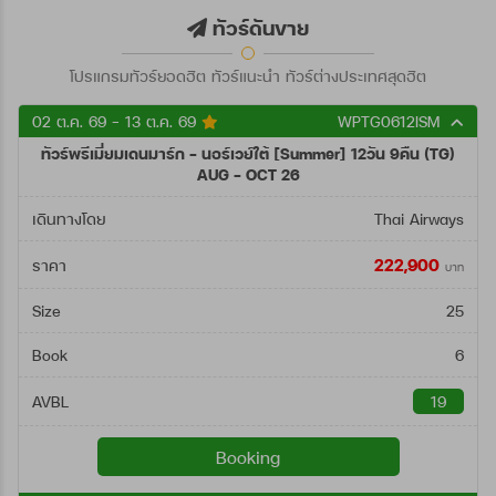
ตั้งแต่วันที่
ทัวร์ดันขาย
โปรแกรมทัวร์ยอดฮิต ทัวร์แนะนำ ทัวร์ต่างประเทศสุดฮิต
ถึงวันที่
02 ต.ค. 69 - 13 ต.ค. 69
WPTG0612ISM
ทัวร์พรีเมี่ยมเดนมาร์ก - นอร์เวย์ใต้ [Summer] 12วัน 9คืน (TG)
ค้นหา
AUG - OCT 26
เดินทางโดย
Thai Airways
222,900
ราคา
บาท
Size
25
Book
6
AVBL
19
Booking