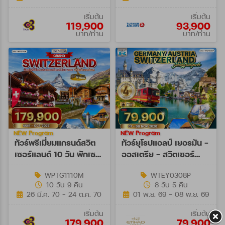
เริ่มต้น
เริ่มต้น
119,900
93,900
บาท/ท่าน
บาท/ท่าน
NEW Program
NEW Program
ทัวร์พรีเมี่ยมแกรนด์สวิต
ทัวร์ยุโรปแอลป์ เยอรมัน -
เซอร์แลนด์ 10 วัน พักเซ
ออสเตรีย - สวิตเซอร์
อร์แมท (TG) MAR - OCT
แลนด์ 8 วัน (EY) 01 - 08
WPTG1110M
WTEY0308P
27
NOV 26
10 วัน 9 คืน
8 วัน 5 คืน
26 มี.ค. 70 - 24 ต.ค. 70
01 พ.ย. 69 - 08 พ.ย. 69
เริ่มต้น
เริ่มต้น
179,900
79,900