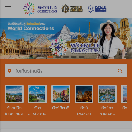
ไปเที่ยวไหนดี?
คำค้นหา/รหัสทัวร์
ทัวร์สวิต
ทัวร์
ทัวร์อิตาลี
ทัวร์
ทัวร์สา
ทัวร์ญี
ประเทศ
เซอร์แลนด์
อาร์เจนตินา
เยอรมนี
ธารณรัฐ
เช็ก