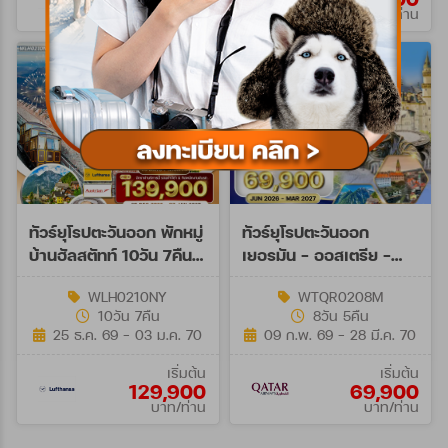
บาท/ท่าน
บาท/ท่าน
ทัวร์ยุโรปตะวันออก พักหมู่
ทัวร์ยุโรปตะวันออก
บ้านฮัลสตัทท์ 10วัน 7คืน
เยอรมัน - ออสเตรีย -
(LH+OS)
เช็ก - ฮังการี 8วัน QR
WLH0210NY
WTQR0208M
JUN 26 - MAR 27
10วัน 7คืน
8วัน 5คืน
25 ธ.ค. 69 - 03 ม.ค. 70
09 ก.พ. 69 - 28 มี.ค. 70
เริ่มต้น
เริ่มต้น
129,900
69,900
บาท/ท่าน
บาท/ท่าน