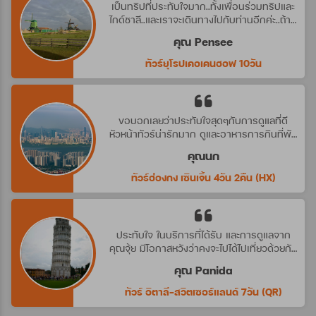
เป็นทริปที่ประทับใจมาก..ทั้งเพื่อนร่วมทริปและ
ไกด์ชาลี..และเราจะเดินทางไปกับท่านอีกค่ะ..ถ้ามี
ทริปที่น่าสนใจ
คุณ Pensee
ทัวร์ยุโรปเคอเคนฮอฟ 10วัน
ขอบอกเลยว่าประทับใจสุดๆกับการดูแลที่ดี
หัวหน้าทัวร์น่ารักมาก ดูและอาหารการกินที่พัก
ดีมาก ประทับใจจริงๆ คราวหน้าต้องไปกับ
คุณนก
บริษัทนี้อีกค่ะ
ทัวร์ฮ่องกง เซินเจิ้น 4วัน 2คืน (HX)
ประทับใจ ในบริการที่ได้รับ และการดูแลจาก
คุณจุ้ย มีโอกาสหวังว่าคงจะไปได้ไปเที่ยวด้วยกัน
อีก นะคะ
คุณ Panida
ทัวร์ อิตาลี-สวิตเซอร์แลนด์ 7วัน (QR)