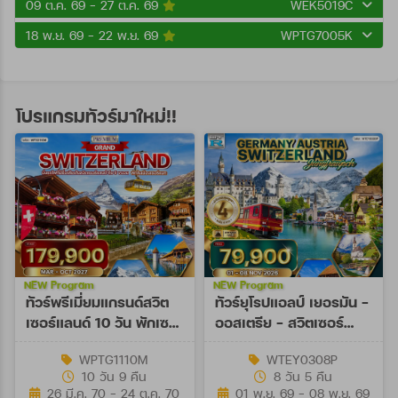
09 ต.ค. 69 - 27 ต.ค. 69
WEK5019C
18 พ.ย. 69 - 22 พ.ย. 69
WPTG7005K
โปรแกรมทัวร์มาใหม่!!
NEW Program
NEW Program
ทัวร์พรีเมี่ยมแกรนด์สวิต
ทัวร์ยุโรปแอลป์ เยอรมัน -
เซอร์แลนด์ 10 วัน พักเซ
ออสเตรีย - สวิตเซอร์
อร์แมท (TG) MAR - OCT
แลนด์ 8 วัน (EY) 01 - 08
WPTG1110M
WTEY0308P
27
NOV 26
10 วัน 9 คืน
8 วัน 5 คืน
26 มี.ค. 70 - 24 ต.ค. 70
01 พ.ย. 69 - 08 พ.ย. 69