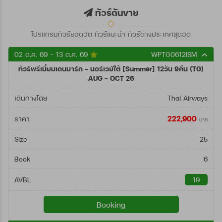
ตั้งแต่วันที่
ทัวร์ดันขาย
โปรแกรมทัวร์ยอดฮิต ทัวร์แนะนำ ทัวร์ต่างประเทศสุดฮิต
ถึงวันที่
02 ต.ค. 69 - 13 ต.ค. 69
WPTG0612ISM
ทัวร์พรีเมี่ยมเดนมาร์ก - นอร์เวย์ใต้ [Summer] 12วัน 9คืน (TG)
ค้นหา
AUG - OCT 26
เดินทางโดย
Thai Airways
222,900
ราคา
บาท
Size
25
Book
6
AVBL
19
Booking