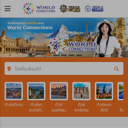
ไปเที่ยวไหนดี?
คำค้นหา/รหัสทัวร์
ทัวร์สวีเดน
ทัวร์แก
ทัวร์
ทัวร์
ทัวร์เบเน
ทัว
ประเทศ
รนด์สวิต
เบลเยียม
จอร์แดน
ลักซ์
โรมา
เซอร์แลนด์