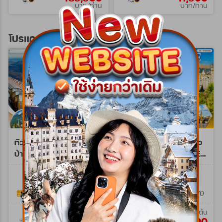
บาท/ท่าน
บาท/ท่าน
โปรแกรมทัวร์ยุโรปตะวันออก
ทัวร์ยุโรปตะวันออก พักหมู่
ทัวร์ยุโรปตะวันออก เที่ยว
บ้านฮัลสตัทท์ 10วัน
มรดกโลก 9 วัน (TG) SEP
(LH+OS) Aug - Oct 26
26 - AUG 27
WLH0210M
WTG0209E
10วัน 7คืน
9 วัน 6 คืน
19 มิ.ย. 69 - 08 พ.ย. 69
19 ก.ย. 69 - 19 ส.ค. 70
เริ่มต้น
เริ่มต้น
129,900
114,900