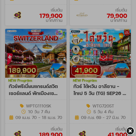
เริ่มต้น
เริ่มต้น
179,900
79,900
บาท/ท่าน
บาท/ท่าน
NEW Program
NEW Program
ทัวร์พรีเมี่ยมแกรนด์สวิต
ทัวร์ ไต้หวัน อาลีซาน -
เซอร์แลนด์ พักเมืองเซ
ไทเป 5 วัน (TG) SEP26 -
อร์แมท 10 วัน (TG) 09 -
JUN27
WPTG1110SK
WTG7205T
18 APR 27
10 วัน 7 คืน
5 วัน 4 คืน
[SONGKRAN]
09 เม.ย. 70 - 18 เม.ย. 70
09 ก.ย. 69 - 27 มิ.ย. 70
เริ่มต้น
เริ่มต้น
189,900
41,900