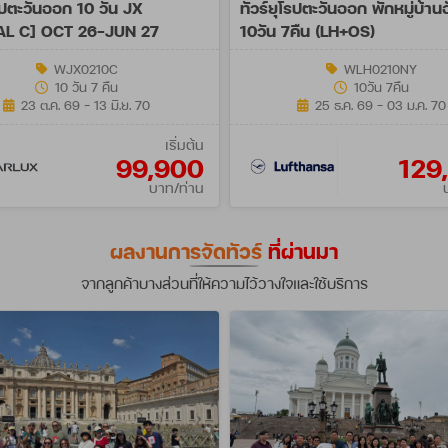
โรปตะวันออก 10 วัน JX
ทัวร์ยุโรปตะวันออก พักหมู่บ้านฮ
AL C] OCT 26-JUN 27
10วัน 7คืน (LH+OS)
WJX0210C
WLH0210NY
10 วัน 7 คืน
10วัน 7คืน
23 ต.ค. 69 - 13 มิ.ย. 70
25 ธ.ค. 69 - 03 ม.ค. 70
เริ่มต้น
99,900
129
บาท/ท่าน
ผลงานการจัดทัวร์
ที่ผ่านมา
จากลูกค้าบางส่วนที่ให้ความไว้วางใจและใช้บริการ