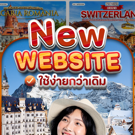
gram
NEW Program
าเนีย - บัลแกเรีย ชม 4
ทัวร์พรีเมี่ยมแกรนด์สวิตเซอร์แ
สุดงดงาม 9 วัน (TK) APR -
วัน พักเซอร์แมท (TG) MAR -
WTK0709C
WPTG1110M
9 วัน 7 คืน
10 วัน 9 คืน
08 เม.ย. 70 - 28 ต.ค. 70
26 มี.ค. 70 - 24 ต.ค. 70