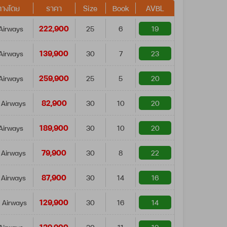
ทางโดย
ราคา
Size
Book
AVBL
222,900
Airways
25
6
19
139,900
Airways
30
7
23
259,900
Airways
25
5
20
82,900
 Airways
30
10
20
189,900
Airways
30
10
20
79,900
 Airways
30
8
22
87,900
 Airways
30
14
16
129,900
 Airways
30
16
14