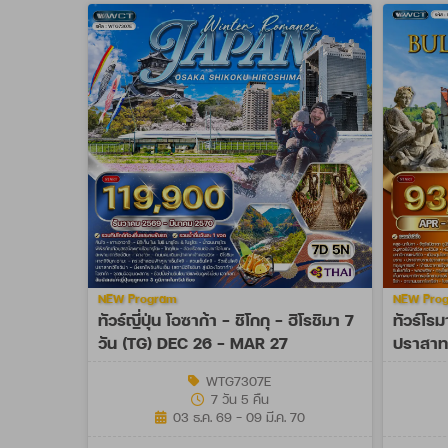
NEW Program
NEW Pro
ทัวร์ญี่ปุ่น โอซาก้า - ชิโกกุ - ฮิโรชิมา 7
ทัวร์โรม
วัน (TG) DEC 26 - MAR 27
ปราสาท 
OCT 27
WTG7307E
7 วัน 5 คืน
03 ธ.ค. 69 - 09 มี.ค. 70