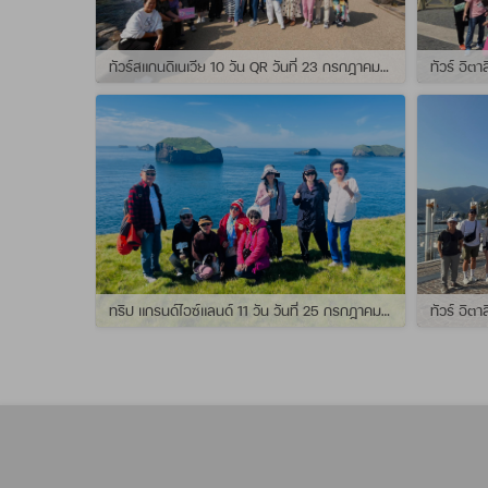
ทัวร์สแกนดิเนเวีย 10 วัน QR วันที่ 23 กรกฏาคม - 01 สิงหาคม 2569 เดินทางกับไกด์พี่จุ้ย และ พี่กั้ง
ทริป แกรนด์ไอซ์แลนด์ 11 วัน วันที่ 25 กรกฏาคม - 04 สิงหาคม 2569 เดินทางกับไกด์พี่เปิ้ล