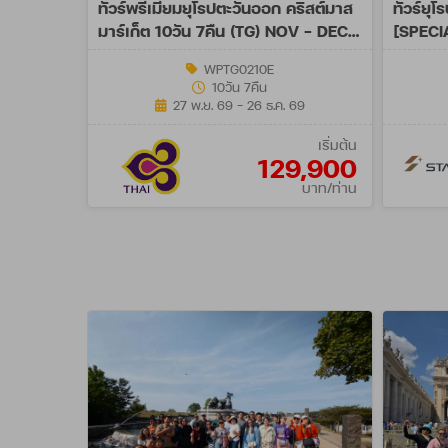
ทัวร์พรีเมี่ยมยุโรปตะวันออก คริสต์มาส
ทัวร์ยุ
มาร์เก็ต 10วัน 7คืน (TG) NOV - DEC
[SPECI
26
WPTG0210E
10วัน 7คืน
27 พ.ย. 69 - 26 ธ.ค. 69
เริ่มต้น
129,900
บาท/ท่าน