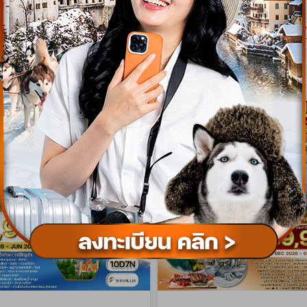
เริ่มต้น
93,900
179
บาท/ท่าน