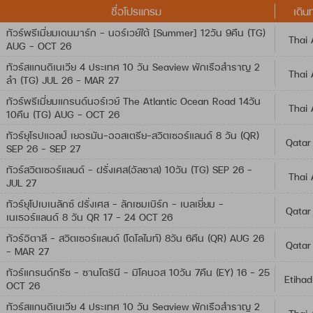
ชื่อโปรแกรม
เดิน
ทัวร์พรีเมี่ยมเดนมาร์ก - นอร์เวย์ใต้ [Summer] 12วัน 9คืน (TG)
Thai 
AUG - OCT 26
ทัวร์สแกนดิเนเวีย 4 ประเทศ 10 วัน Seaview พักเรือสำราญ 2
Thai 
ลำ (TG) JUL 26 - MAR 27
ทัวร์พรีเมี่ยมแกรนด์นอร์เวย์ The Atlantic Ocean Road 14วัน
Thai 
10คืน (TG) AUG - OCT 26
ทัวร์ยุโรปแอลป์ เยอรมัน-ออสเตรีย-สวิตเซอร์แลนด์ 8 วัน (QR)
Qatar
SEP 26 - SEP 27
ทัวร์สวิตเซอร์แลนด์ - ฝรั่งเศส(อัลซาส) 10วัน (TG) SEP 26 -
Thai 
JUL 27
ทัวร์ยุโปเบเนลักซ์ ฝรั่งเศส - ลักเซมเบิร์ก - เบลเยี่ยม -
Qatar
เนเธอร์แลนด์ 8 วัน QR 17 - 24 OCT 26
ทัวร์อิตาลี – สวิตเซอร์แลนด์ (โดโลไมท์) 8วัน 6คืน (QR) AUG 26
Qatar
- MAR 27
ทัวร์แกรนด์กรีซ - ซานโตรินี - มิโคนอส 10วัน 7คืน (EY) 16 - 25
Etihad
OCT 26
ทัวร์สแกนดิเนเวีย 4 ประเทศ 10 วัน Seaview พักเรือสำราญ 2