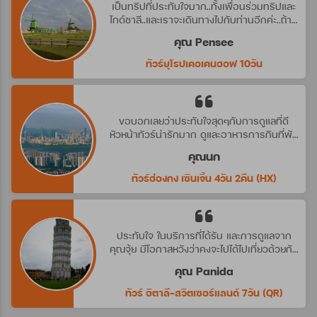
เป็นทริปที่ประทับใจมาก..ทั้งเพื่อนร่วมทริปและ
ไกด์ชาลี..และเราจะเดินทางไปกับท่านอีกค่ะ..ถ้ามี
ทริปที่น่าสนใจ
คุณ Pensee
ทัวร์ยุโรปเคอเคนฮอฟ 10วัน
ขอบอกเลยว่าประทับใจสุดๆกับการดูแลที่ดี
หัวหน้าทัวร์น่ารักมาก ดูและอาหารการกินที่พัก
ดีมาก ประทับใจจริงๆ คราวหน้าต้องไปกับ
คุณนก
บริษัทนี้อีกค่ะ
ทัวร์ฮ่องกง เซินเจิ้น 4วัน 2คืน (HX)
ประทับใจ ในบริการที่ได้รับ และการดูแลจาก
คุณจุ้ย มีโอกาสหวังว่าคงจะไปได้ไปเที่ยวด้วยกัน
อีก นะคะ
คุณ Panida
ทัวร์ อิตาลี-สวิตเซอร์แลนด์ 7วัน (QR)