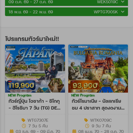
09 ต.ค. 69 - 27 ต.ค. 69
WEK5019C
18 พ.ย. 69 - 22 พ.ย. 69
WPTG7005K
โปรแกรมทัวร์มาใหม่!!
NEW Program
NEW Program
ทัวร์ญี่ปุ่น โอซาก้า - ชิโกกุ
ทัวร์โรมาเนีย - บัลแกเรีย
- ฮิโรชิมา 7 วัน (TG) DEC
ชม 4 ปราสาท สุดงดงาม
26 - MAR 27
9 วัน (TK) APR - OCT
WTG7307E
WTK0709C
27
7 วัน 5 คืน
9 วัน 7 คืน
03 ธ.ค. 69 - 09 มี.ค. 70
08 เม.ย. 70 - 28 ต.ค. 70