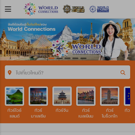
ไปเที่ยวไหนดี?
คำค้นหา/รหัสทัวร์
ทัวร์ไอซ์
ทัวร์
ทัวร์จีน
ทัวร์
ทัวร์
ทัวร์อ
ประเทศ
แลนด์
มาเลเซีย
เบลเยียม
โมร็อกโก
สว
ฝรั่