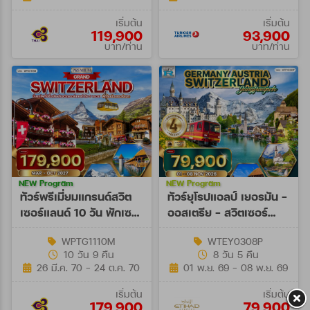
เริ่มต้น
เริ่มต้น
119,900
93,900
บาท/ท่าน
บาท/ท่าน
NEW Program
NEW Program
ทัวร์พรีเมี่ยมแกรนด์สวิต
ทัวร์ยุโรปแอลป์ เยอรมัน -
เซอร์แลนด์ 10 วัน พักเซ
ออสเตรีย - สวิตเซอร์
อร์แมท (TG) MAR - OCT
แลนด์ 8 วัน (EY) 01 - 08
WPTG1110M
WTEY0308P
27
NOV 26
10 วัน 9 คืน
8 วัน 5 คืน
26 มี.ค. 70 - 24 ต.ค. 70
01 พ.ย. 69 - 08 พ.ย. 69
เริ่มต้น
เริ่มต้น
179,900
79,900