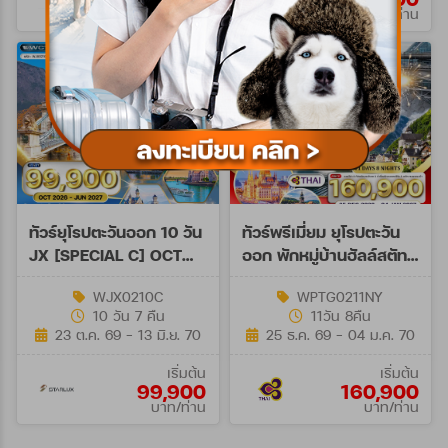
บาท/ท่าน
บาท/ท่าน
ทัวร์ยุโรปตะวันออก 10 วัน
ทัวร์พรีเมี่ยม ยุโรปตะวัน
JX [SPECIAL C] OCT
ออก พักหมู่บ้านฮัลล์สตัทท์
26-JUN 27
11วัน 8คืน (TG) 25 DEC
WJX0210C
WPTG0211NY
26 - 04 JAN 27 NY
10 วัน 7 คืน
11วัน 8คืน
23 ต.ค. 69 - 13 มิ.ย. 70
25 ธ.ค. 69 - 04 ม.ค. 70
เริ่มต้น
เริ่มต้น
99,900
160,900
บาท/ท่าน
บาท/ท่าน