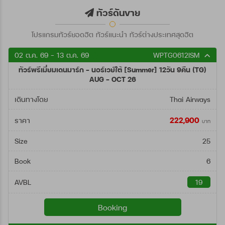
ตั้งแต่วันที่
ทัวร์ดันขาย
โปรแกรมทัวร์ยอดฮิต ทัวร์แนะนำ ทัวร์ต่างประเทศสุดฮิต
ถึงวันที่
02 ต.ค. 69 - 13 ต.ค. 69
WPTG0612ISM
ทัวร์พรีเมี่ยมเดนมาร์ก - นอร์เวย์ใต้ [Summer] 12วัน 9คืน (TG)
ค้นหา
AUG - OCT 26
เดินทางโดย
Thai Airways
222,900
ราคา
บาท
Size
25
Book
6
AVBL
19
Booking