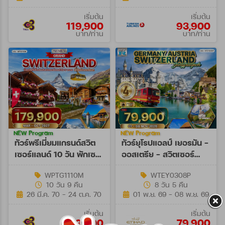
เริ่มต้น
เริ่มต้น
119,900
93,900
บาท/ท่าน
บาท/ท่าน
NEW Program
NEW Program
ทัวร์พรีเมี่ยมแกรนด์สวิต
ทัวร์ยุโรปแอลป์ เยอรมัน -
เซอร์แลนด์ 10 วัน พักเซ
ออสเตรีย - สวิตเซอร์
อร์แมท (TG) MAR - OCT
แลนด์ 8 วัน (EY) 01 - 08
WPTG1110M
WTEY0308P
27
NOV 26
10 วัน 9 คืน
8 วัน 5 คืน
26 มี.ค. 70 - 24 ต.ค. 70
01 พ.ย. 69 - 08 พ.ย. 69
เริ่มต้น
เริ่มต้น
179,900
79,900