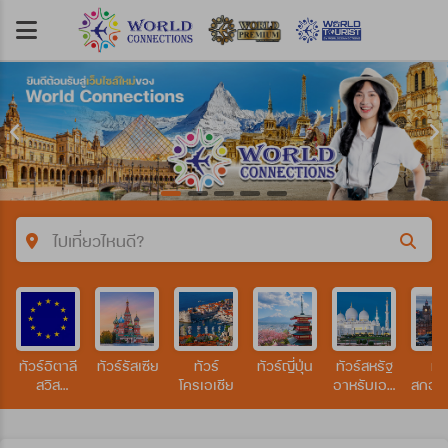
ไปเที่ยวไหนดี?
คำค้นหา/รหัสทัวร์
ทัวร์อิตาลี
ทัวร์รัสเซีย
ทัวร์
ทัวร์ญี่ปุ่น
ทัวร์สหรัฐ
ทัว
ประเทศ
สวิส
โครเอเชีย
อาหรับเอมิ
สกอต
ฝรั่งเศส
เรตส์