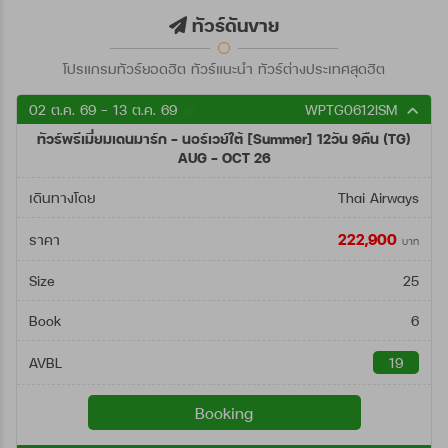
ตั้งแต่วันที่
ทัวร์ดันขาย
โปรแกรมทัวร์ยอดฮิต ทัวร์แนะนำ ทัวร์ต่างประเทศสุดฮิต
ถึงวันที่
02 ต.ค. 69 - 13 ต.ค. 69
WPTG0612ISM
ทัวร์พรีเมี่ยมเดนมาร์ก - นอร์เวย์ใต้ [Summer] 12วัน 9คืน (TG)
ค้นหา
AUG - OCT 26
เดินทางโดย
Thai Airways
222,900
ราคา
บาท
Size
25
Book
6
AVBL
19
Booking