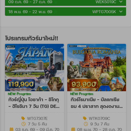
09 ต.ค. 69 - 27 ต.ค. 69
WEK5019C
18 พ.ย. 69 - 22 พ.ย. 69
WPTG7005K
โปรแกรมทัวร์มาใหม่!!
NEW Program
NEW Program
ทัวร์ญี่ปุ่น โอซาก้า - ชิโกกุ
ทัวร์โรมาเนีย - บัลแกเรีย
- ฮิโรชิมา 7 วัน (TG) DEC
ชม 4 ปราสาท สุดงดงาม
26 - MAR 27
9 วัน (TK) APR - OCT
WTG7307E
WTK0709C
27
7 วัน 5 คืน
9 วัน 7 คืน
03 ธ.ค. 69 - 09 มี.ค. 70
08 เม.ย. 70 - 28 ต.ค. 70