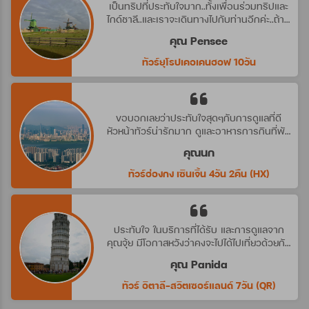
เป็นทริปที่ประทับใจมาก..ทั้งเพื่อนร่วมทริปและ
ไกด์ชาลี..และเราจะเดินทางไปกับท่านอีกค่ะ..ถ้ามี
ทริปที่น่าสนใจ
คุณ Pensee
ทัวร์ยุโรปเคอเคนฮอฟ 10วัน
ขอบอกเลยว่าประทับใจสุดๆกับการดูแลที่ดี
หัวหน้าทัวร์น่ารักมาก ดูและอาหารการกินที่พัก
ดีมาก ประทับใจจริงๆ คราวหน้าต้องไปกับ
คุณนก
บริษัทนี้อีกค่ะ
ทัวร์ฮ่องกง เซินเจิ้น 4วัน 2คืน (HX)
ประทับใจ ในบริการที่ได้รับ และการดูแลจาก
คุณจุ้ย มีโอกาสหวังว่าคงจะไปได้ไปเที่ยวด้วยกัน
อีก นะคะ
คุณ Panida
ทัวร์ อิตาลี-สวิตเซอร์แลนด์ 7วัน (QR)