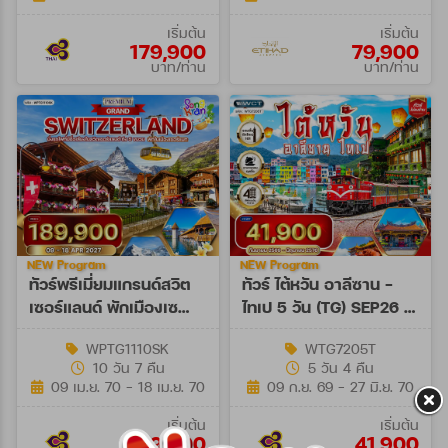
เริ่มต้น
เริ่มต้น
179,900
79,900
บาท/ท่าน
บาท/ท่าน
NEW Program
NEW Program
ทัวร์พรีเมี่ยมแกรนด์สวิต
ทัวร์ ไต้หวัน อาลีซาน -
เซอร์แลนด์ พักเมืองเซ
ไทเป 5 วัน (TG) SEP26 -
อร์แมท 10 วัน (TG) 09 -
JUN27
WPTG1110SK
WTG7205T
18 APR 27
10 วัน 7 คืน
5 วัน 4 คืน
[SONGKRAN]
09 เม.ย. 70 - 18 เม.ย. 70
09 ก.ย. 69 - 27 มิ.ย. 70
เริ่มต้น
เริ่มต้น
189,900
41,900