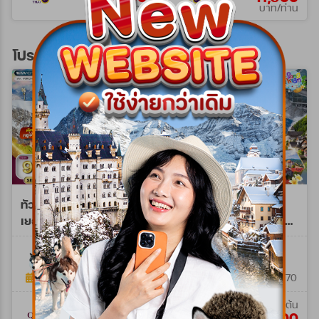
บาท/ท่าน
บาท/ท่าน
โปรแกรมทัวร์ยุโรปตะวันออก
ทัวร์ยุโรปตะวันออก
ทัวร์พรีเมี่ยมยุโรปตะวัน
เยอรมัน-เชค-ออสเตรีย-
ออก 11 วัน (TG) 09 - 19
ฮังการี 9 วัน (QR) SEP
APR 27 Songkran
WQR0209Z
WPTG0211SK
26 - AUG 27 Spe A
9วัน 6คืน
11 วัน 8 คืน
19 ก.ย. 69 - 19 ส.ค. 70
09 เม.ย. 70 - 19 เม.ย. 70
เริ่มต้น
เริ่มต้น
95,900
159,900