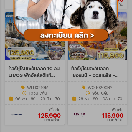
บาท/ท่าน
บาท/ท่าน
ทัวร์ยุโรปตะวันออก 10 วัน
ทัวร์ยุโรปตะวันออก
LH/OS พักฮัลล์สตัทท์
เยอรมนี - ออสเตรีย -
NOV 26 - MAR 27
เช็ก - สโลวาเกีย - ฮังการี
WLH0210M
WQR0209NY
9วัน 6คืน (QR)
10วัน 7คืน
9วัน 6คืน
06 พ.ย. 69 - 29 มี.ค. 70
26 ธ.ค. 69 - 03 ม.ค. 70
เริ่มต้น
เริ่มต้น
125,900
115,900
บาท/ท่าน
บาท/ท่าน