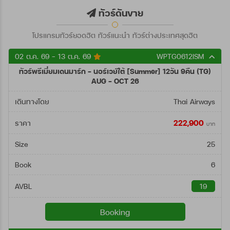
ตั้งแต่วันที่
ทัวร์ดันขาย
โปรแกรมทัวร์ยอดฮิต ทัวร์แนะนำ ทัวร์ต่างประเทศสุดฮิต
ถึงวันที่
02 ต.ค. 69 - 13 ต.ค. 69
WPTG0612ISM
ทัวร์พรีเมี่ยมเดนมาร์ก - นอร์เวย์ใต้ [Summer] 12วัน 9คืน (TG)
ค้นหา
AUG - OCT 26
เดินทางโดย
Thai Airways
222,900
ราคา
บาท
Size
25
Book
6
AVBL
19
Booking