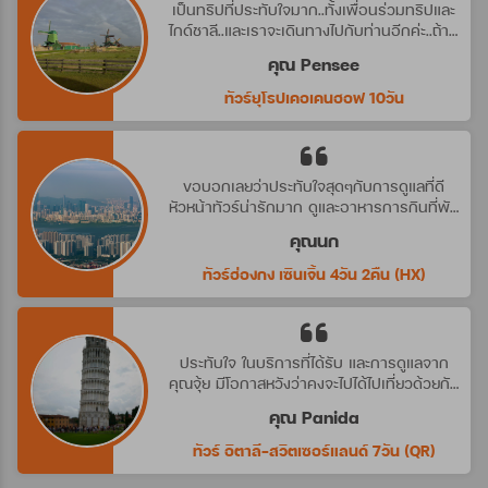
เป็นทริปที่ประทับใจมาก..ทั้งเพื่อนร่วมทริปและ
ไกด์ชาลี..และเราจะเดินทางไปกับท่านอีกค่ะ..ถ้ามี
ทริปที่น่าสนใจ
คุณ Pensee
ทัวร์ยุโรปเคอเคนฮอฟ 10วัน
ขอบอกเลยว่าประทับใจสุดๆกับการดูแลที่ดี
หัวหน้าทัวร์น่ารักมาก ดูและอาหารการกินที่พัก
ดีมาก ประทับใจจริงๆ คราวหน้าต้องไปกับ
คุณนก
บริษัทนี้อีกค่ะ
ทัวร์ฮ่องกง เซินเจิ้น 4วัน 2คืน (HX)
ประทับใจ ในบริการที่ได้รับ และการดูแลจาก
คุณจุ้ย มีโอกาสหวังว่าคงจะไปได้ไปเที่ยวด้วยกัน
อีก นะคะ
คุณ Panida
ทัวร์ อิตาลี-สวิตเซอร์แลนด์ 7วัน (QR)