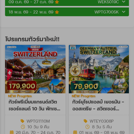
09 ต.ค. 69 - 27 ต.ค. 69
WEK5019C
18 พ.ย. 69 - 22 พ.ย. 69
WPTG7005K
โปรแกรมทัวร์มาใหม่!!
NEW Program
NEW Program
ทัวร์พรีเมี่ยมแกรนด์สวิต
ทัวร์ยุโรปแอลป์ เยอรมัน -
เซอร์แลนด์ 10 วัน พักเซ
ออสเตรีย - สวิตเซอร์
อร์แมท (TG) MAR - OCT
แลนด์ 8 วัน (EY) 01 - 08
WPTG1110M
WTEY0308P
27
NOV 26
10 วัน 9 คืน
8 วัน 5 คืน
26 มี.ค. 70 - 24 ต.ค. 70
01 พ.ย. 69 - 08 พ.ย. 69