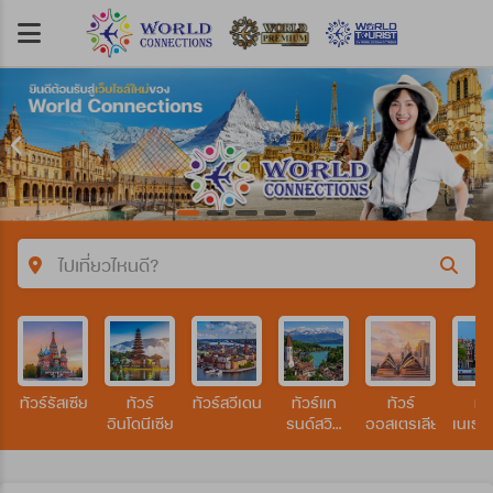
ไปเที่ยวไหนดี?
คำค้นหา/รหัสทัวร์
ทัวร์รัสเซีย
ทัวร์
ทัวร์สวีเดน
ทัวร์แก
ทัวร์
ทัว
ประเทศ
อินโดนีเซีย
รนด์สวิต
ออสเตรเลีย
เนเธอ
เซอร์แลนด์