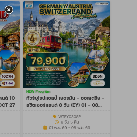
NEW Program
ลนด์ 10
ทัวร์ยุโรปแอลป์ เยอรมัน - ออสเตรีย -
 OCT 27
สวิตเซอร์แลนด์ 8 วัน (EY) 01 - 08
NOV 26
WTEY0308P
8 วัน 5 คืน
01 พ.ย. 69 - 08 พ.ย. 69