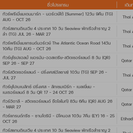
ชื่อโปรแกรม
เดิน
ทัวร์พรีเมี่ยมเดนมาร์ก - นอร์เวย์ใต้ [Summer] 12วัน 9คืน (TG)
Thai 
AUG - OCT 26
ทัวร์สแกนดิเนเวีย 4 ประเทศ 10 วัน Seaview พักเรือสำราญ 2
Thai 
ลำ (TG) JUL 26 - MAR 27
ทัวร์พรีเมี่ยมแกรนด์นอร์เวย์ The Atlantic Ocean Road 14วัน
Thai 
10คืน (TG) AUG - OCT 26
ทัวร์ยุโรปแอลป์ เยอรมัน-ออสเตรีย-สวิตเซอร์แลนด์ 8 วัน (QR)
Qatar
SEP 26 - SEP 27
ทัวร์สวิตเซอร์แลนด์ - ฝรั่งเศส(อัลซาส) 10วัน (TG) SEP 26 -
Thai 
JUL 27
ทัวร์ยุโปเบเนลักซ์ ฝรั่งเศส - ลักเซมเบิร์ก - เบลเยี่ยม -
Qatar
เนเธอร์แลนด์ 8 วัน QR 17 - 24 OCT 26
ทัวร์อิตาลี – สวิตเซอร์แลนด์ (โดโลไมท์) 8วัน 6คืน (QR) AUG 26
Qatar
- MAR 27
ทัวร์แกรนด์กรีซ - ซานโตรินี - มิโคนอส 10วัน 7คืน (EY) 16 - 25
Etihad
OCT 26
ทัวร์สแกนดิเนเวีย 4 ประเทศ 10 วัน Seaview พักเรือสำราญ 2