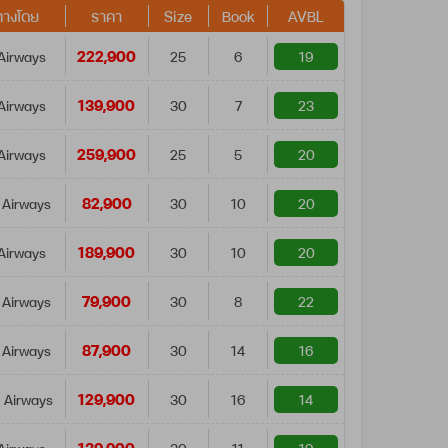
ทางโดย
ราคา
Size
Book
AVBL
222,900
Airways
25
6
19
139,900
Airways
30
7
23
259,900
Airways
25
5
20
82,900
 Airways
30
10
20
189,900
Airways
30
10
20
79,900
 Airways
30
8
22
87,900
 Airways
30
14
16
129,900
 Airways
30
16
14