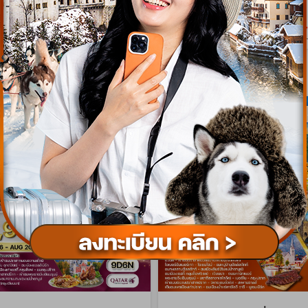
เริ่มต้น
93,900
179
บาท/ท่าน