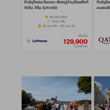
ทัวร์ยุโรปตะวันออก พักหมู่บ้านฮัลสตัทท์
ทัวร์ยุ
10วัน 7คืน (LH+OS)
ออสเตรี
- AUG 
WLH0210NY
10วัน 7คืน
25 ธ.ค. 69 - 03 ม.ค. 70
เริ่มต้น
129,900
บาท/ท่าน