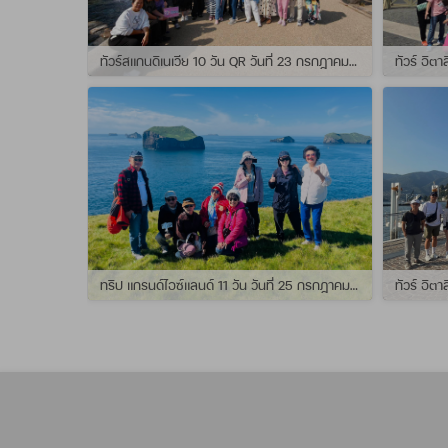
ทัวร์สแกนดิเนเวีย 10 วัน QR วันที่ 23 กรกฏาคม - 01 สิงหาคม 2569 เดินทางกับไกด์พี่จุ้ย และ พี่กั้ง
ทริป แกรนด์ไอซ์แลนด์ 11 วัน วันที่ 25 กรกฏาคม - 04 สิงหาคม 2569 เดินทางกับไกด์พี่เปิ้ล