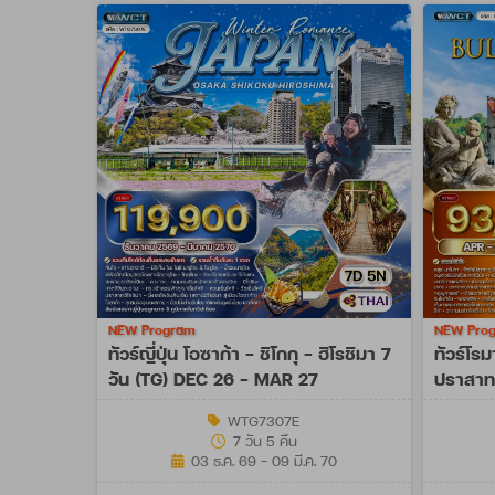
NEW Program
NEW Pro
ทัวร์ญี่ปุ่น โอซาก้า - ชิโกกุ - ฮิโรชิมา 7
ทัวร์โรม
วัน (TG) DEC 26 - MAR 27
ปราสาท 
OCT 27
WTG7307E
7 วัน 5 คืน
03 ธ.ค. 69 - 09 มี.ค. 70