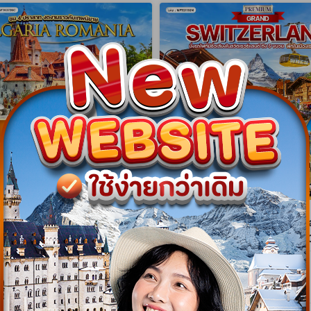
gram
NEW Program
าเนีย - บัลแกเรีย ชม 4
ทัวร์พรีเมี่ยมแกรนด์สวิตเซอร์แ
สุดงดงาม 9 วัน (TK) APR -
วัน พักเซอร์แมท (TG) MAR -
WTK0709C
WPTG1110M
9 วัน 7 คืน
10 วัน 9 คืน
08 เม.ย. 70 - 28 ต.ค. 70
26 มี.ค. 70 - 24 ต.ค. 70