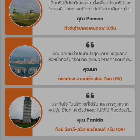
เป็นทริปที่ประทับใจมาก..ทั้งเพื่อนร่วมทริปและ
ไกด์ชาลี..และเราจะเดินทางไปกับท่านอีกค่ะ..ถ้ามี
ทริปที่น่าสนใจ
คุณ Pensee
ทัวร์ยุโรปเคอเคนฮอฟ 10วัน
ขอบอกเลยว่าประทับใจสุดๆกับการดูแลที่ดี
หัวหน้าทัวร์น่ารักมาก ดูและอาหารการกินที่พัก
ดีมาก ประทับใจจริงๆ คราวหน้าต้องไปกับ
คุณนก
บริษัทนี้อีกค่ะ
ทัวร์ฮ่องกง เซินเจิ้น 4วัน 2คืน (HX)
ประทับใจ ในบริการที่ได้รับ และการดูแลจาก
คุณจุ้ย มีโอกาสหวังว่าคงจะไปได้ไปเที่ยวด้วยกัน
อีก นะคะ
คุณ Panida
ทัวร์ อิตาลี-สวิตเซอร์แลนด์ 7วัน (QR)