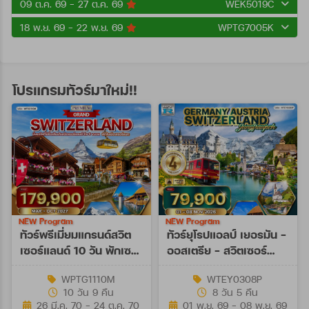
09 ต.ค. 69 - 27 ต.ค. 69
WEK5019C
18 พ.ย. 69 - 22 พ.ย. 69
WPTG7005K
โปรแกรมทัวร์มาใหม่!!
NEW Program
NEW Program
ทัวร์พรีเมี่ยมแกรนด์สวิต
ทัวร์ยุโรปแอลป์ เยอรมัน -
เซอร์แลนด์ 10 วัน พักเซ
ออสเตรีย - สวิตเซอร์
อร์แมท (TG) MAR - OCT
แลนด์ 8 วัน (EY) 01 - 08
WPTG1110M
WTEY0308P
27
NOV 26
10 วัน 9 คืน
8 วัน 5 คืน
26 มี.ค. 70 - 24 ต.ค. 70
01 พ.ย. 69 - 08 พ.ย. 69