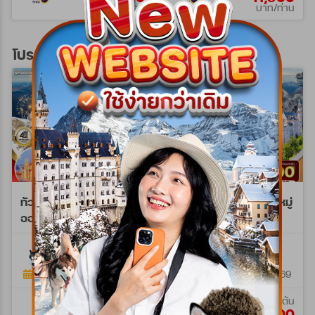
บาท/ท่าน
บาท/ท่าน
โปรแกรมทัวร์ยุโรปตะวันออก
ทัวร์พรีเมี่ยม ยุโรปตะวัน
ทัวร์ยุโรปตะวันออก พักหมู่
ออก พักหมู่บ้านฮัลล์สตัทท์
บ้านฮัลสตัทท์ 10วัน
11วัน 8คืน (TG) 25 DEC
(LH+OS) Aug - Oct 26
WPTG0211NY
WLH0210M
26 - 04 JAN 27 NY
11วัน 8คืน
10วัน 7คืน
25 ธ.ค. 69 - 04 ม.ค. 70
19 มิ.ย. 69 - 08 พ.ย. 69
เริ่มต้น
เริ่มต้น
160,900
129,900