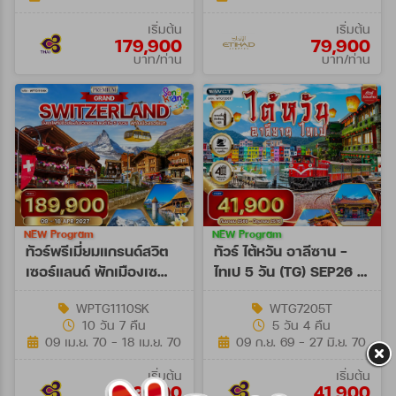
เริ่มต้น
เริ่มต้น
179,900
79,900
บาท/ท่าน
บาท/ท่าน
NEW Program
NEW Program
ทัวร์พรีเมี่ยมแกรนด์สวิต
ทัวร์ ไต้หวัน อาลีซาน -
เซอร์แลนด์ พักเมืองเซ
ไทเป 5 วัน (TG) SEP26 -
อร์แมท 10 วัน (TG) 09 -
JUN27
WPTG1110SK
WTG7205T
18 APR 27
10 วัน 7 คืน
5 วัน 4 คืน
[SONGKRAN]
09 เม.ย. 70 - 18 เม.ย. 70
09 ก.ย. 69 - 27 มิ.ย. 70
เริ่มต้น
เริ่มต้น
189,900
41,900