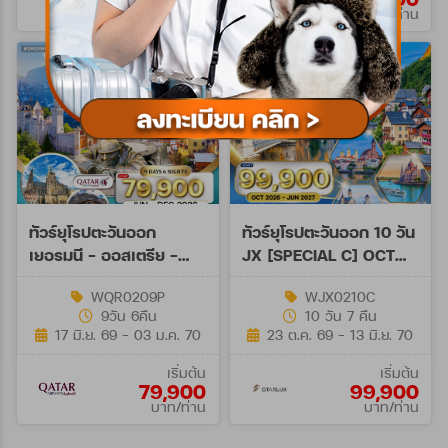
บาท/ท่าน
บาท/ท่าน
ทัวร์ยุโรปตะวันออก
ทัวร์ยุโรปตะวันออก 10 วัน
เยอรมนี - ออสเตรีย -
JX [SPECIAL C] OCT
เช็ก - สโลวาเกีย - ฮังการี
26-JUN 27
WQR0209P
WJX0210C
9วัน (QR)
9วัน 6คืน
10 วัน 7 คืน
17 มิ.ย. 69 - 03 ม.ค. 70
23 ต.ค. 69 - 13 มิ.ย. 70
เริ่มต้น
เริ่มต้น
79,900
99,900
บาท/ท่าน
บาท/ท่าน