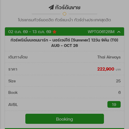
ตั้งแต่วันที่
ทัวร์ดันขาย
โปรแกรมทัวร์ยอดฮิต ทัวร์แนะนำ ทัวร์ต่างประเทศสุดฮิต
ถึงวันที่
02 ต.ค. 69 - 13 ต.ค. 69
WPTG0612ISM
ทัวร์พรีเมี่ยมเดนมาร์ก - นอร์เวย์ใต้ [Summer] 12วัน 9คืน (TG)
ค้นหา
AUG - OCT 26
เดินทางโดย
Thai Airways
222,900
ราคา
บาท
Size
25
Book
6
AVBL
19
Booking