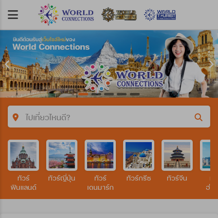
ไปเที่ยวไหนดี?
คำค้นหา/รหัสทัวร์
ทัวร์
ทัวร์ญี่ปุ่น
ทัวร์
ทัวร์กรีซ
ทัวร์จีน
ทัว
ประเทศ
ฟินแลนด์
เดนมาร์ก
ฮ่อ