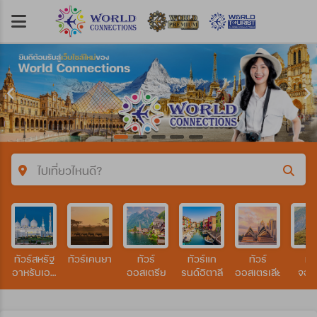
ไปเที่ยวไหนดี?
คำค้นหา/รหัสทัวร์
ทัวร์สหรัฐ
ทัวร์เคนยา
ทัวร์
ทัวร์แก
ทัวร์
ทัว
ประเทศ
อาหรับเอมิ
ออสเตรีย
รนด์อิตาลี
ออสเตรเลีย
จอร์
เรตส์