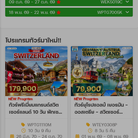
09 ต.ค. 69 - 27 ต.ค. 69
WEK5019C
18 พ.ย. 69 - 22 พ.ย. 69
WPTG7005K
โปรแกรมทัวร์มาใหม่!!
NEW Program
NEW Program
ทัวร์พรีเมี่ยมแกรนด์สวิต
ทัวร์ยุโรปแอลป์ เยอรมัน -
เซอร์แลนด์ 10 วัน พักเซ
ออสเตรีย - สวิตเซอร์
อร์แมท (TG) MAR - OCT
แลนด์ 8 วัน (EY) 01 - 08
WPTG1110M
WTEY0308P
27
NOV 26
10 วัน 9 คืน
8 วัน 5 คืน
26 มี.ค. 70 - 24 ต.ค. 70
01 พ.ย. 69 - 08 พ.ย. 69