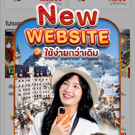
บาท/ท่าน
บาท/ท่าน
โปรแกรมทัวร์ยุโรปตะวันออก
ทัวร์พรีเมี่ยมยุโรปตะวัน
ทัวร์พรีเมี่ยม ยุโรปตะวัน
ออก คริสต์มาส มาร์เก็ต
ออก พักหมู่บ้านฮัลล์สตัทท์
10วัน 7คืน (TG) NOV -
11วัน 8คืน (TG) 25 DEC
WPTG0210E
WPTG0211NY
DEC 26
26 - 04 JAN 27 NY
10วัน 7คืน
11วัน 8คืน
27 พ.ย. 69 - 26 ธ.ค. 69
25 ธ.ค. 69 - 04 ม.ค. 70
เริ่มต้น
เริ่มต้น
129,900
160,900