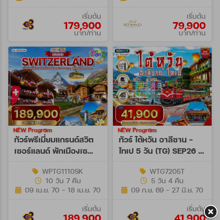
เริ่มต้น
เริ่มต้น
179,900
79,900
บาท/ท่าน
บาท/ท่าน
NEW Program
NEW Program
ทัวร์พรีเมี่ยมแกรนด์สวิต
ทัวร์ ไต้หวัน อาลีซาน -
เซอร์แลนด์ พักเมืองเซ
ไทเป 5 วัน (TG) SEP26 -
อร์แมท 10 วัน (TG) 09 -
JUN27
WPTG1110SK
WTG7205T
18 APR 27
10 วัน 7 คืน
5 วัน 4 คืน
[SONGKRAN]
09 เม.ย. 70 - 18 เม.ย. 70
09 ก.ย. 69 - 27 มิ.ย. 70
เริ่มต้น
เริ่มต้น
189,900
41,900