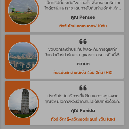
เป็นทริปที่ประทับใจมาก..ทั้งเพื่อนร่วมทริปและ
ไกด์ชาลี..และเราจะเดินทางไปกับท่านอีกค่ะ..ถ้ามี
ทริปที่น่าสนใจ
คุณ Pensee
ทัวร์ยุโรปเคอเคนฮอฟ 10วัน
ขอบอกเลยว่าประทับใจสุดๆกับการดูแลที่ดี
หัวหน้าทัวร์น่ารักมาก ดูและอาหารการกินที่พัก
ดีมาก ประทับใจจริงๆ คราวหน้าต้องไปกับ
คุณนก
บริษัทนี้อีกค่ะ
ทัวร์ฮ่องกง เซินเจิ้น 4วัน 2คืน (HX)
ประทับใจ ในบริการที่ได้รับ และการดูแลจาก
คุณจุ้ย มีโอกาสหวังว่าคงจะไปได้ไปเที่ยวด้วยกัน
อีก นะคะ
คุณ Panida
ทัวร์ อิตาลี-สวิตเซอร์แลนด์ 7วัน (QR)