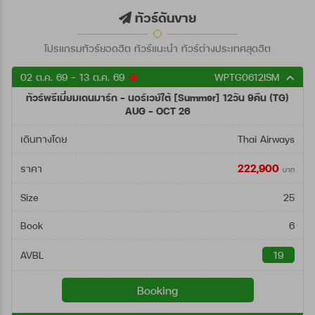
ตั้งแต่วันที่
ทัวร์ดันขาย
โปรแกรมทัวร์ยอดฮิต ทัวร์แนะนำ ทัวร์ต่างประเทศสุดฮิต
ถึงวันที่
02 ต.ค. 69 - 13 ต.ค. 69
WPTG0612ISM
ทัวร์พรีเมี่ยมเดนมาร์ก - นอร์เวย์ใต้ [Summer] 12วัน 9คืน (TG)
ค้นหา
AUG - OCT 26
เดินทางโดย
Thai Airways
222,900
ราคา
บาท
Size
25
Book
6
AVBL
19
Booking