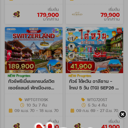
เริ่มต้น
เริ่มต้น
179,900
79,900
บาท/ท่าน
บาท/ท่าน
NEW Program
NEW Program
ทัวร์พรีเมี่ยมแกรนด์สวิต
ทัวร์ ไต้หวัน อาลีซาน -
เซอร์แลนด์ พักเมืองเซ
ไทเป 5 วัน (TG) SEP26 -
อร์แมท 10 วัน (TG) 09 -
JUN27
WPTG1110SK
WTG7205T
18 APR 27
10 วัน 7 คืน
5 วัน 4 คืน
[SONGKRAN]
09 เม.ย. 70 - 18 เม.ย. 70
09 ก.ย. 69 - 27 มิ.ย. 70
เริ่มต้น
เริ่มต้น
189,900
41,900