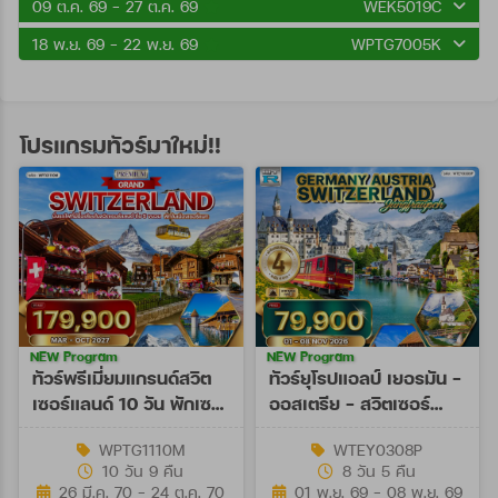
09 ต.ค. 69 - 27 ต.ค. 69
WEK5019C
18 พ.ย. 69 - 22 พ.ย. 69
WPTG7005K
โปรแกรมทัวร์มาใหม่!!
NEW Program
NEW Program
ทัวร์พรีเมี่ยมแกรนด์สวิต
ทัวร์ยุโรปแอลป์ เยอรมัน -
เซอร์แลนด์ 10 วัน พักเซ
ออสเตรีย - สวิตเซอร์
อร์แมท (TG) MAR - OCT
แลนด์ 8 วัน (EY) 01 - 08
WPTG1110M
WTEY0308P
27
NOV 26
10 วัน 9 คืน
8 วัน 5 คืน
26 มี.ค. 70 - 24 ต.ค. 70
01 พ.ย. 69 - 08 พ.ย. 69