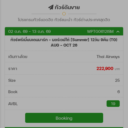
ตั้งแต่วันที่
ทัวร์ดันขาย
โปรแกรมทัวร์ยอดฮิต ทัวร์แนะนำ ทัวร์ต่างประเทศสุดฮิต
ถึงวันที่
02 ต.ค. 69 - 13 ต.ค. 69
WPTG0612ISM
ทัวร์พรีเมี่ยมเดนมาร์ก - นอร์เวย์ใต้ [Summer] 12วัน 9คืน (TG)
ค้นหา
AUG - OCT 26
เดินทางโดย
Thai Airways
222,900
ราคา
บาท
Size
25
Book
6
AVBL
19
Booking