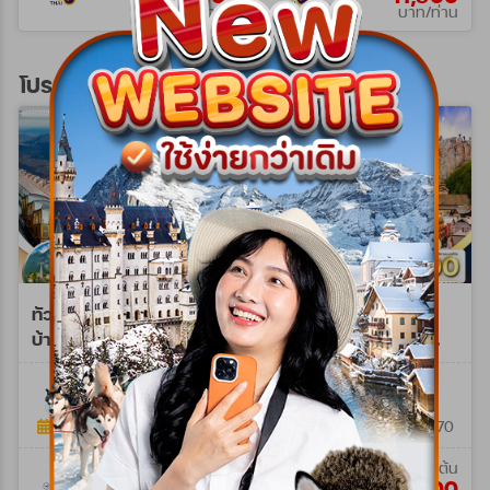
บาท/ท่าน
บาท/ท่าน
โปรแกรมทัวร์ยุโรปตะวันออก
ทัวร์ยุโรปตะวันออก พักหมู่
ทัวร์ยุโรปตะวันออก
บ้านฮัลสตัทท์ 10วัน
เยอรมนี - ออสเตรีย -
(LH+OS) Aug - Oct 26
เช็ก - สโลวาเกีย - ฮังการี
WLH0210M
WQR0209NY
9วัน 6คืน (QR)
10วัน 7คืน
9วัน 6คืน
19 มิ.ย. 69 - 08 พ.ย. 69
26 ธ.ค. 69 - 03 ม.ค. 70
เริ่มต้น
เริ่มต้น
129,900
115,900