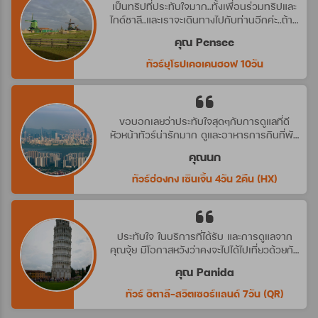
เป็นทริปที่ประทับใจมาก..ทั้งเพื่อนร่วมทริปและ
ไกด์ชาลี..และเราจะเดินทางไปกับท่านอีกค่ะ..ถ้ามี
ทริปที่น่าสนใจ
คุณ Pensee
ทัวร์ยุโรปเคอเคนฮอฟ 10วัน
ขอบอกเลยว่าประทับใจสุดๆกับการดูแลที่ดี
หัวหน้าทัวร์น่ารักมาก ดูและอาหารการกินที่พัก
ดีมาก ประทับใจจริงๆ คราวหน้าต้องไปกับ
คุณนก
บริษัทนี้อีกค่ะ
ทัวร์ฮ่องกง เซินเจิ้น 4วัน 2คืน (HX)
ประทับใจ ในบริการที่ได้รับ และการดูแลจาก
คุณจุ้ย มีโอกาสหวังว่าคงจะไปได้ไปเที่ยวด้วยกัน
อีก นะคะ
คุณ Panida
ทัวร์ อิตาลี-สวิตเซอร์แลนด์ 7วัน (QR)