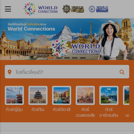
ไปเที่ยวไหนดี?
คำค้นหา/รหัสทัวร์
ทัวร์ญี่ปุ่น
ทัวร์จีน
ทัวร์อิตาลี
ทัวร์
ทัวร์
ทัว
ประเทศ
ออสเตรเลีย
อาร์เจนตินา
นอร์