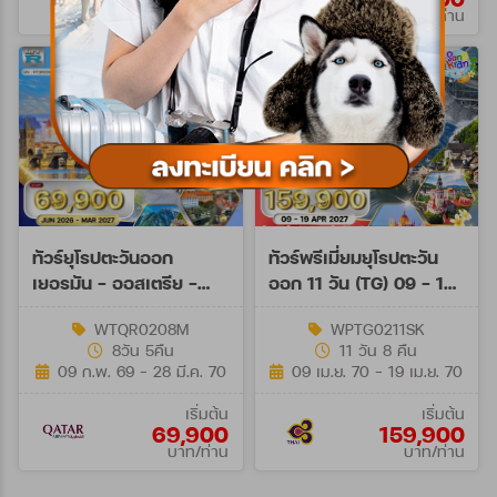
บาท/ท่าน
บาท/ท่าน
ทัวร์ยุโรปตะวันออก
ทัวร์พรีเมี่ยมยุโรปตะวัน
เยอรมัน - ออสเตรีย -
ออก 11 วัน (TG) 09 - 19
เช็ก - ฮังการี 8วัน QR
APR 27 Songkran
WTQR0208M
WPTG0211SK
JUN 26 - MAR 27
8วัน 5คืน
11 วัน 8 คืน
09 ก.พ. 69 - 28 มี.ค. 70
09 เม.ย. 70 - 19 เม.ย. 70
เริ่มต้น
เริ่มต้น
69,900
159,900
บาท/ท่าน
บาท/ท่าน