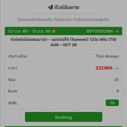
ตั้งแต่วันที่
ทัวร์ดันขาย
โปรแกรมทัวร์ยอดฮิต ทัวร์แนะนำ ทัวร์ต่างประเทศสุดฮิต
ถึงวันที่
02 ต.ค. 69 - 13 ต.ค. 69
WPTG0612ISM
ทัวร์พรีเมี่ยมเดนมาร์ก - นอร์เวย์ใต้ [Summer] 12วัน 9คืน (TG)
ค้นหา
AUG - OCT 26
เดินทางโดย
Thai Airways
222,900
ราคา
บาท
Size
25
Book
6
AVBL
19
Booking