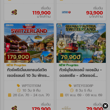
เริ่มต้น
เริ่มต้น
119,900
93,900
บาท/ท่าน
บาท/ท่าน
NEW Program
NEW Program
ทัวร์พรีเมี่ยมแกรนด์สวิต
ทัวร์ยุโรปแอลป์ เยอรมัน -
เซอร์แลนด์ 10 วัน พักเซ
ออสเตรีย - สวิตเซอร์
อร์แมท (TG) MAR - OCT
แลนด์ 8 วัน (EY) 01 - 08
WPTG1110M
WTEY0308P
27
NOV 26
10 วัน 9 คืน
8 วัน 5 คืน
26 มี.ค. 70 - 24 ต.ค. 70
01 พ.ย. 69 - 08 พ.ย. 69
เริ่มต้น
เริ่มต้น
179,900
79,900