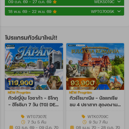
09 ต.ค. 69 - 27 ต.ค. 69
WEK5019C
18 พ.ย. 69 - 22 พ.ย. 69
WPTG7005K
โปรแกรมทัวร์มาใหม่!!
NEW Program
NEW Program
ทัวร์ญี่ปุ่น โอซาก้า - ชิโกกุ
ทัวร์โรมาเนีย - บัลแกเรีย
- ฮิโรชิมา 7 วัน (TG) DEC
ชม 4 ปราสาท สุดงดงาม
26 - MAR 27
9 วัน (TK) APR - OCT
WTG7307E
WTK0709C
27
7 วัน 5 คืน
9 วัน 7 คืน
03 ธ.ค. 69 - 09 มี.ค. 70
08 เม.ย. 70 - 28 ต.ค. 70