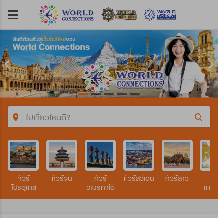
ไปเที่ยวไหนดี?
คำค้นหา/รหัสทัวร์
ทัวร์
ทัวร์จีน
ทัวร์
ทัวร์สวีเดน
ทัวร์ลาว
ทัว
ประเทศ
โปรตุเกส
อเมริกาใต้
เกาหล