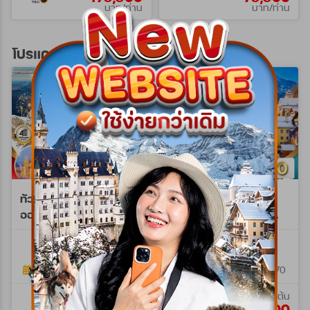
บาท/ท่าน
บาท/ท่าน
โปรแกรมทัวร์ยุโรปตะวันออก
ทัวร์พรีเมี่ยม ยุโรปตะวัน
ทัวร์ยุโรปตะวันออก
ออก พักหมู่บ้านฮัลล์สตัทท์
เยอรมนี - ออสเตรีย -
11วัน 8คืน (TG) 25 DEC
เช็ก - สโลวาเกีย - ฮังการี
WPTG0211NY
WQR0209P
26 - 04 JAN 27 NY
9วัน (QR)
11วัน 8คืน
9วัน 6คืน
25 ธ.ค. 69 - 04 ม.ค. 70
17 มิ.ย. 69 - 03 ม.ค. 70
เริ่มต้น
เริ่มต้น
160,900
79,900