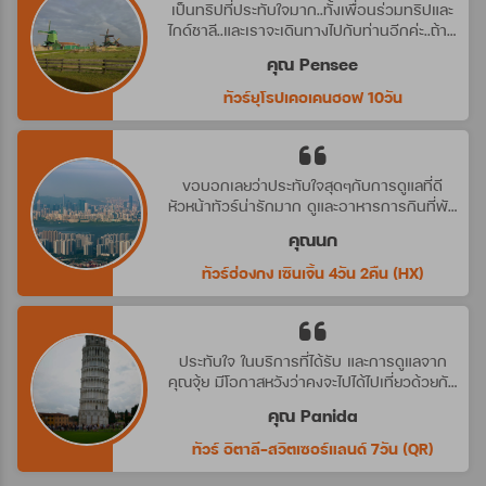
เป็นทริปที่ประทับใจมาก..ทั้งเพื่อนร่วมทริปและ
ไกด์ชาลี..และเราจะเดินทางไปกับท่านอีกค่ะ..ถ้ามี
ทริปที่น่าสนใจ
คุณ Pensee
ทัวร์ยุโรปเคอเคนฮอฟ 10วัน
ขอบอกเลยว่าประทับใจสุดๆกับการดูแลที่ดี
หัวหน้าทัวร์น่ารักมาก ดูและอาหารการกินที่พัก
ดีมาก ประทับใจจริงๆ คราวหน้าต้องไปกับ
คุณนก
บริษัทนี้อีกค่ะ
ทัวร์ฮ่องกง เซินเจิ้น 4วัน 2คืน (HX)
ประทับใจ ในบริการที่ได้รับ และการดูแลจาก
คุณจุ้ย มีโอกาสหวังว่าคงจะไปได้ไปเที่ยวด้วยกัน
อีก นะคะ
คุณ Panida
ทัวร์ อิตาลี-สวิตเซอร์แลนด์ 7วัน (QR)