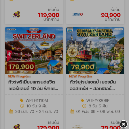
เริ่มต้น
เริ่มต้น
119,900
93,900
บาท/ท่าน
บาท/ท่าน
NEW Program
NEW Program
ทัวร์พรีเมี่ยมแกรนด์สวิต
ทัวร์ยุโรปแอลป์ เยอรมัน -
เซอร์แลนด์ 10 วัน พักเซ
ออสเตรีย - สวิตเซอร์
อร์แมท (TG) MAR - OCT
แลนด์ 8 วัน (EY) 01 - 08
WPTG1110M
WTEY0308P
27
NOV 26
10 วัน 9 คืน
8 วัน 5 คืน
26 มี.ค. 70 - 24 ต.ค. 70
01 พ.ย. 69 - 08 พ.ย. 69
เริ่มต้น
เริ่มต้น
179,900
79,900