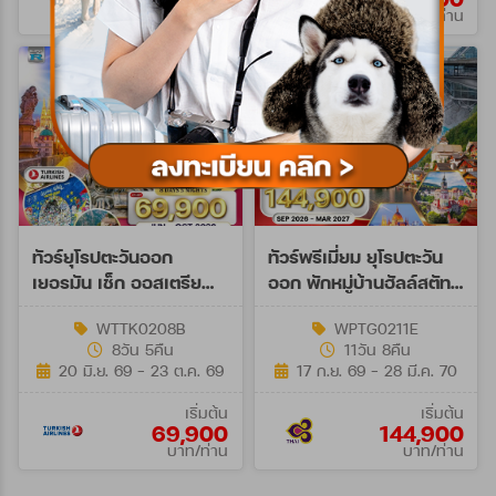
บาท/ท่าน
บาท/ท่าน
ทัวร์ยุโรปตะวันออก
ทัวร์พรีเมี่ยม ยุโรปตะวัน
เยอรมัน เช็ก ออสเตรีย
ออก พักหมู่บ้านฮัลล์สตัทท์
ฮังการี 8วัน 5คืน (TK)
11วัน 8คืน (TG) SEP 26 -
WTTK0208B
WPTG0211E
MAR 27
8วัน 5คืน
11วัน 8คืน
20 มิ.ย. 69 - 23 ต.ค. 69
17 ก.ย. 69 - 28 มี.ค. 70
เริ่มต้น
เริ่มต้น
69,900
144,900
บาท/ท่าน
บาท/ท่าน