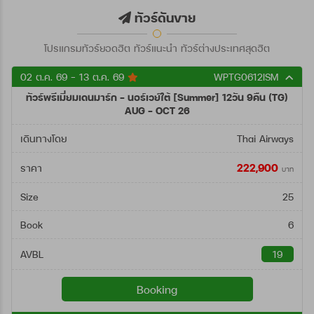
ตั้งแต่วันที่
ทัวร์ดันขาย
โปรแกรมทัวร์ยอดฮิต ทัวร์แนะนำ ทัวร์ต่างประเทศสุดฮิต
ถึงวันที่
02 ต.ค. 69 - 13 ต.ค. 69
WPTG0612ISM
ทัวร์พรีเมี่ยมเดนมาร์ก - นอร์เวย์ใต้ [Summer] 12วัน 9คืน (TG)
ค้นหา
AUG - OCT 26
เดินทางโดย
Thai Airways
222,900
ราคา
บาท
Size
25
Book
6
AVBL
19
Booking