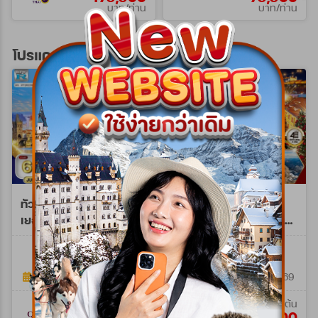
บาท/ท่าน
บาท/ท่าน
โปรแกรมทัวร์ยุโรปตะวันออก
ทัวร์ยุโรปตะวันออก
ทัวร์พรีเมี่ยมยุโรปตะวัน
เยอรมัน - ออสเตรีย -
ออก คริสต์มาส มาร์เก็ต
เช็ก - ฮังการี 8วัน QR
10วัน 7คืน (TG) NOV -
WTQR0208M
WPTG0210E
JUN 26 - MAR 27
DEC 26
8วัน 5คืน
10วัน 7คืน
09 ก.พ. 69 - 28 มี.ค. 70
27 พ.ย. 69 - 26 ธ.ค. 69
เริ่มต้น
เริ่มต้น
69,900
129,900