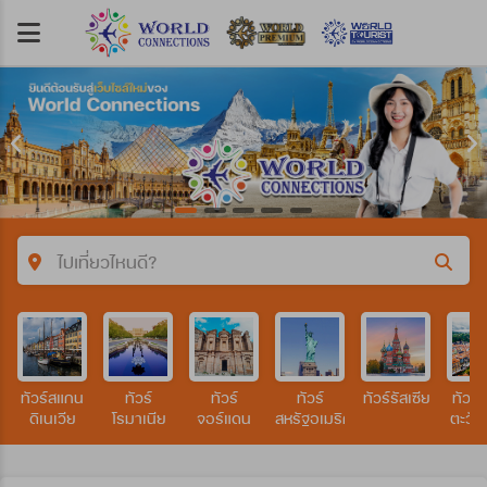
ไปเที่ยวไหนดี?
คำค้นหา/รหัสทัวร์
ทัวร์สแกน
ทัวร์
ทัวร์
ทัวร์
ทัวร์รัสเซีย
ทัวร์
ประเทศ
ดิเนเวีย
โรมาเนีย
จอร์แดน
สหรัฐอเมริกา
ตะวั