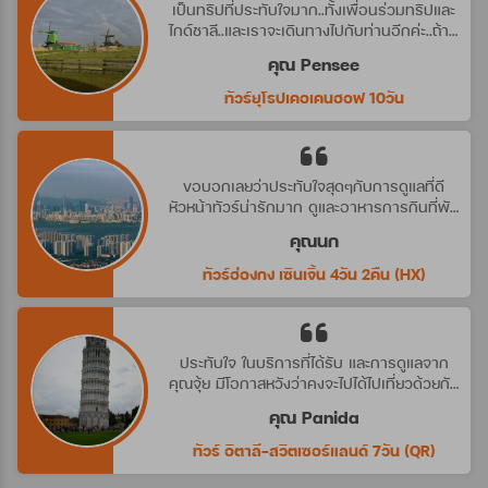
เป็นทริปที่ประทับใจมาก..ทั้งเพื่อนร่วมทริปและ
ไกด์ชาลี..และเราจะเดินทางไปกับท่านอีกค่ะ..ถ้ามี
ทริปที่น่าสนใจ
คุณ Pensee
ทัวร์ยุโรปเคอเคนฮอฟ 10วัน
ขอบอกเลยว่าประทับใจสุดๆกับการดูแลที่ดี
หัวหน้าทัวร์น่ารักมาก ดูและอาหารการกินที่พัก
ดีมาก ประทับใจจริงๆ คราวหน้าต้องไปกับ
คุณนก
บริษัทนี้อีกค่ะ
ทัวร์ฮ่องกง เซินเจิ้น 4วัน 2คืน (HX)
ประทับใจ ในบริการที่ได้รับ และการดูแลจาก
คุณจุ้ย มีโอกาสหวังว่าคงจะไปได้ไปเที่ยวด้วยกัน
อีก นะคะ
คุณ Panida
ทัวร์ อิตาลี-สวิตเซอร์แลนด์ 7วัน (QR)