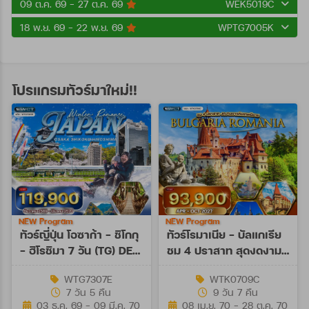
09 ต.ค. 69 - 27 ต.ค. 69
WEK5019C
18 พ.ย. 69 - 22 พ.ย. 69
WPTG7005K
โปรแกรมทัวร์มาใหม่!!
NEW Program
NEW Program
ทัวร์ญี่ปุ่น โอซาก้า - ชิโกกุ
ทัวร์โรมาเนีย - บัลแกเรีย
- ฮิโรชิมา 7 วัน (TG) DEC
ชม 4 ปราสาท สุดงดงาม
26 - MAR 27
9 วัน (TK) APR - OCT
WTG7307E
WTK0709C
27
7 วัน 5 คืน
9 วัน 7 คืน
03 ธ.ค. 69 - 09 มี.ค. 70
08 เม.ย. 70 - 28 ต.ค. 70