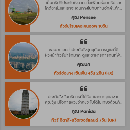
เป็นทริปที่ประทับใจมาก..ทั้งเพื่อนร่วมทริปและ
ไกด์ชาลี..และเราจะเดินทางไปกับท่านอีกค่ะ..ถ้ามี
ทริปที่น่าสนใจ
คุณ Pensee
ทัวร์ยุโรปเคอเคนฮอฟ 10วัน
ขอบอกเลยว่าประทับใจสุดๆกับการดูแลที่ดี
หัวหน้าทัวร์น่ารักมาก ดูและอาหารการกินที่พัก
ดีมาก ประทับใจจริงๆ คราวหน้าต้องไปกับ
คุณนก
บริษัทนี้อีกค่ะ
ทัวร์ฮ่องกง เซินเจิ้น 4วัน 2คืน (HX)
ประทับใจ ในบริการที่ได้รับ และการดูแลจาก
คุณจุ้ย มีโอกาสหวังว่าคงจะไปได้ไปเที่ยวด้วยกัน
อีก นะคะ
คุณ Panida
ทัวร์ อิตาลี-สวิตเซอร์แลนด์ 7วัน (QR)