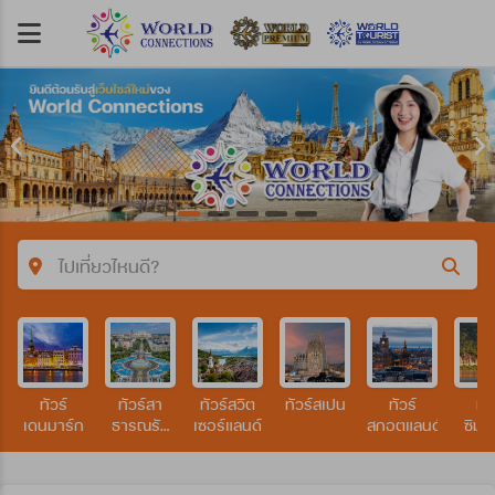
ไปเที่ยวไหนดี?
คำค้นหา/รหัสทัวร์
ทัวร์
ทัวร์สา
ทัวร์สวิต
ทัวร์สเปน
ทัวร์
ทัว
ประเทศ
เดนมาร์ก
ธารณรัฐ
เซอร์แลนด์
สกอตแลนด์
ซิมบ
เช็ก