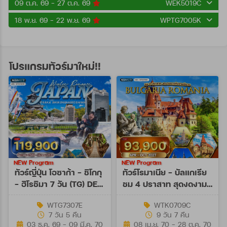
09 ต.ค. 69 - 27 ต.ค. 69
WEK5019C
18 พ.ย. 69 - 22 พ.ย. 69
WPTG7005K
โปรแกรมทัวร์มาใหม่!!
NEW Program
NEW Program
ทัวร์ญี่ปุ่น โอซาก้า - ชิโกกุ
ทัวร์โรมาเนีย - บัลแกเรีย
- ฮิโรชิมา 7 วัน (TG) DEC
ชม 4 ปราสาท สุดงดงาม
26 - MAR 27
9 วัน (TK) APR - OCT
WTG7307E
WTK0709C
27
7 วัน 5 คืน
9 วัน 7 คืน
03 ธ.ค. 69 - 09 มี.ค. 70
08 เม.ย. 70 - 28 ต.ค. 70