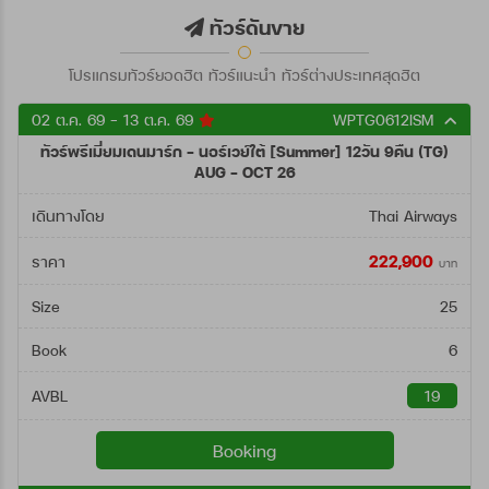
ตั้งแต่วันที่
ทัวร์ดันขาย
โปรแกรมทัวร์ยอดฮิต ทัวร์แนะนำ ทัวร์ต่างประเทศสุดฮิต
ถึงวันที่
02 ต.ค. 69 - 13 ต.ค. 69
WPTG0612ISM
ทัวร์พรีเมี่ยมเดนมาร์ก - นอร์เวย์ใต้ [Summer] 12วัน 9คืน (TG)
ค้นหา
AUG - OCT 26
เดินทางโดย
Thai Airways
222,900
ราคา
บาท
Size
25
Book
6
AVBL
19
Booking