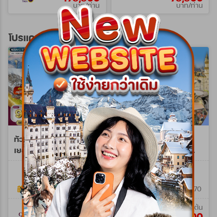
บาท/ท่าน
บาท/ท่าน
โปรแกรมทัวร์ยุโรปตะวันออก
ทัวร์ยุโรปตะวันออก
ทัวร์ยุโรปตะวันออก
เยอรมัน-เชค-ออสเตรีย-
เยอรมัน - ออสเตรีย -
ฮังการี 9 วัน (QR) SEP
เช็ก - ฮังการี 8วัน QR
WQR0209Z
WTQR0208M
26 - AUG 27 Spe A
JUN 26 - MAR 27
9วัน 6คืน
8วัน 5คืน
19 ก.ย. 69 - 19 ส.ค. 70
09 ก.พ. 69 - 28 มี.ค. 70
เริ่มต้น
เริ่มต้น
95,900
69,900