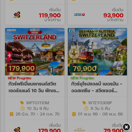
เริ่มต้น
เริ่มต้น
119,900
93,900
บาท/ท่าน
บาท/ท่าน
NEW Program
NEW Program
ทัวร์พรีเมี่ยมแกรนด์สวิต
ทัวร์ยุโรปแอลป์ เยอรมัน -
เซอร์แลนด์ 10 วัน พักเซ
ออสเตรีย - สวิตเซอร์
อร์แมท (TG) MAR - OCT
แลนด์ 8 วัน (EY) 01 - 08
WPTG1110M
WTEY0308P
27
NOV 26
10 วัน 9 คืน
8 วัน 5 คืน
26 มี.ค. 70 - 24 ต.ค. 70
01 พ.ย. 69 - 08 พ.ย. 69
เริ่มต้น
เริ่มต้น
179,900
79,900