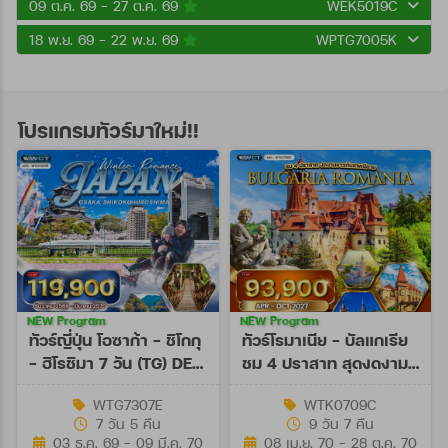
09 ต.ค. 69 - 27 ต.ค. 69
WEK5019C
18 พ.ย. 69 - 22 พ.ย. 69
WPTG7005K
โปรแกรมทัวร์มาใหม่!!
NEW Program
NEW Program
ทัวร์ญี่ปุ่น โอซาก้า - ชิโกกุ
ทัวร์โรมาเนีย - บัลแกเรีย
- ฮิโรชิมา 7 วัน (TG) DEC
ชม 4 ปราสาท สุดงดงาม
26 - MAR 27
9 วัน (TK) APR - OCT
WTG7307E
WTK0709C
27
7 วัน 5 คืน
9 วัน 7 คืน
03 ธ.ค. 69 - 09 มี.ค. 70
08 เม.ย. 70 - 28 ต.ค. 70