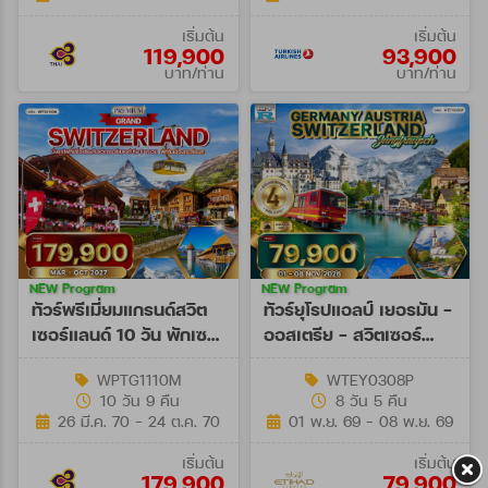
เริ่มต้น
เริ่มต้น
119,900
93,900
บาท/ท่าน
บาท/ท่าน
NEW Program
NEW Program
ทัวร์พรีเมี่ยมแกรนด์สวิต
ทัวร์ยุโรปแอลป์ เยอรมัน -
เซอร์แลนด์ 10 วัน พักเซ
ออสเตรีย - สวิตเซอร์
อร์แมท (TG) MAR - OCT
แลนด์ 8 วัน (EY) 01 - 08
WPTG1110M
WTEY0308P
27
NOV 26
10 วัน 9 คืน
8 วัน 5 คืน
26 มี.ค. 70 - 24 ต.ค. 70
01 พ.ย. 69 - 08 พ.ย. 69
เริ่มต้น
เริ่มต้น
179,900
79,900