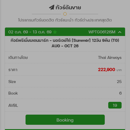
ตั้งแต่วันที่
ทัวร์ดันขาย
โปรแกรมทัวร์ยอดฮิต ทัวร์แนะนำ ทัวร์ต่างประเทศสุดฮิต
ถึงวันที่
02 ต.ค. 69 - 13 ต.ค. 69
WPTG0612ISM
ทัวร์พรีเมี่ยมเดนมาร์ก - นอร์เวย์ใต้ [Summer] 12วัน 9คืน (TG)
ค้นหา
AUG - OCT 26
เดินทางโดย
Thai Airways
222,900
ราคา
บาท
Size
25
Book
6
AVBL
19
Booking