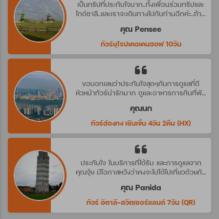
เป็นทริปที่ประทับใจมาก..ทั้งเพื่อนร่วมทริปและ
ไกด์ชาลี..และเราจะเดินทางไปกับท่านอีกค่ะ..ถ้ามี
ทริปที่น่าสนใจ
คุณ Pensee
ทัวร์ยุโรปเคอเคนฮอฟ 10วัน
ขอบอกเลยว่าประทับใจสุดๆกับการดูแลที่ดี
หัวหน้าทัวร์น่ารักมาก ดูและอาหารการกินที่พัก
ดีมาก ประทับใจจริงๆ คราวหน้าต้องไปกับ
คุณนก
บริษัทนี้อีกค่ะ
ทัวร์ฮ่องกง เซินเจิ้น 4วัน 2คืน (HX)
ประทับใจ ในบริการที่ได้รับ และการดูแลจาก
คุณจุ้ย มีโอกาสหวังว่าคงจะไปได้ไปเที่ยวด้วยกัน
อีก นะคะ
คุณ Panida
ทัวร์ อิตาลี-สวิตเซอร์แลนด์ 7วัน (QR)