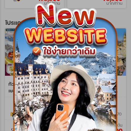
บาท/ท่าน
บาท/ท่าน
โปรแกรมทัวร์ยุโรปตะวันออก
ทัวร์ยุโรปตะวันออก
ทัวร์ยุโรปตะวันออก
เยอรมัน-เชค-ออสเตรีย-
เยอรมัน - ออสเตรีย -
ฮังการี 9 วัน (QR) SEP
เช็ก - ฮังการี 8วัน QR
WQR0209Z
WTQR0208M
26 - AUG 27 Spe A
JUN 26 - MAR 27
9วัน 6คืน
8วัน 5คืน
19 ก.ย. 69 - 19 ส.ค. 70
09 ก.พ. 69 - 28 มี.ค. 70
เริ่มต้น
เริ่มต้น
95,900
69,900