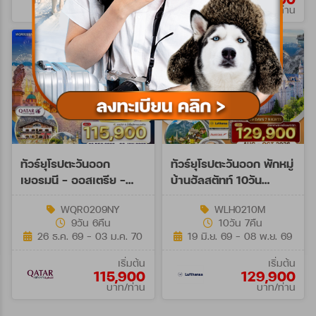
บาท/ท่าน
บาท/ท่าน
ทัวร์ยุโรปตะวันออก
ทัวร์ยุโรปตะวันออก พักหมู่
เยอรมนี - ออสเตรีย -
บ้านฮัลสตัทท์ 10วัน
เช็ก - สโลวาเกีย - ฮังการี
(LH+OS) Aug - Oct 26
WQR0209NY
WLH0210M
9วัน 6คืน (QR)
9วัน 6คืน
10วัน 7คืน
26 ธ.ค. 69 - 03 ม.ค. 70
19 มิ.ย. 69 - 08 พ.ย. 69
เริ่มต้น
เริ่มต้น
115,900
129,900
บาท/ท่าน
บาท/ท่าน