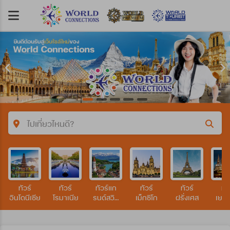
ไปเที่ยวไหนดี?
คำค้นหา/รหัสทัวร์
ทัวร์
ทัวร์
ทัวร์แก
ทัวร์
ทัวร์
ทัว
ประเทศ
อินโดนีเซีย
โรมาเนีย
รนด์สวิต
เม็กซิโก
ฝรั่งเศส
เยอร
เซอร์แลนด์