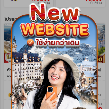
บาท/ท่าน
บาท/ท่าน
โปรแกรมทัวร์ยุโรปตะวันออก
ทัวร์พรีเมี่ยม ยุโรปตะวัน
ทัวร์ยุโรปตะวันออก พักหมู่
ออก พักหมู่บ้านฮัลล์สตัทท์
บ้านฮัลสตัทท์ 10วัน 7คืน
11วัน 8คืน (TG) SEP 26 -
(LH+OS)
WPTG0211E
WLH0210NY
MAR 27
11วัน 8คืน
10วัน 7คืน
17 ก.ย. 69 - 28 มี.ค. 70
25 ธ.ค. 69 - 03 ม.ค. 70
เริ่มต้น
เริ่มต้น
144,900
129,900