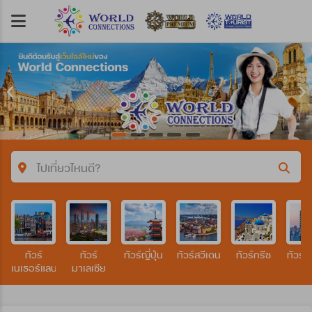
ไปเที่ยวไหนดี?
คำค้นหา/รหัสทัวร์
ทัวร์
ทัวร์
ทัวร์ญี่ปุ่น
ทัวร์สวีเดน
ทัวร์กรีซ
ทัวร์ไ
ประเทศ
เนเธอร์แลนด์
มาเลเซีย