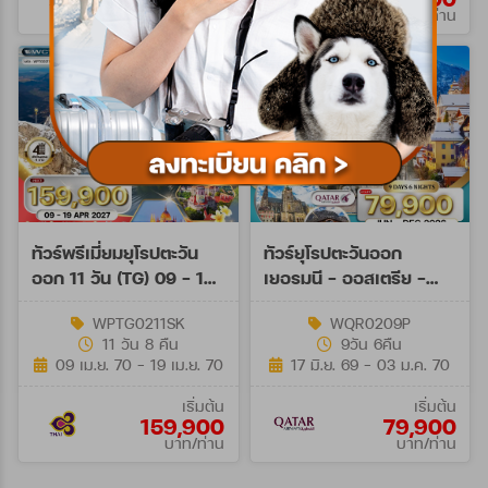
บาท/ท่าน
บาท/ท่าน
ทัวร์พรีเมี่ยมยุโรปตะวัน
ทัวร์ยุโรปตะวันออก
ออก 11 วัน (TG) 09 - 19
เยอรมนี - ออสเตรีย -
APR 27 Songkran
เช็ก - สโลวาเกีย - ฮังการี
WPTG0211SK
WQR0209P
9วัน (QR)
11 วัน 8 คืน
9วัน 6คืน
09 เม.ย. 70 - 19 เม.ย. 70
17 มิ.ย. 69 - 03 ม.ค. 70
เริ่มต้น
เริ่มต้น
159,900
79,900
บาท/ท่าน
บาท/ท่าน