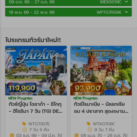
09 ต.ค. 69 - 27 ต.ค. 69
WEK5019C
18 พ.ย. 69 - 22 พ.ย. 69
WPTG7005K
โปรแกรมทัวร์มาใหม่!!
NEW Program
NEW Program
ทัวร์ญี่ปุ่น โอซาก้า - ชิโกกุ
ทัวร์โรมาเนีย - บัลแกเรีย
- ฮิโรชิมา 7 วัน (TG) DEC
ชม 4 ปราสาท สุดงดงาม
26 - MAR 27
9 วัน (TK) APR - OCT
WTG7307E
WTK0709C
27
7 วัน 5 คืน
9 วัน 7 คืน
03 ธ.ค. 69 - 09 มี.ค. 70
08 เม.ย. 70 - 28 ต.ค. 70