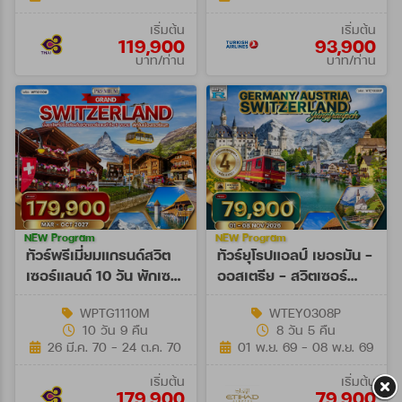
เริ่มต้น
เริ่มต้น
119,900
93,900
บาท/ท่าน
บาท/ท่าน
NEW Program
NEW Program
ทัวร์พรีเมี่ยมแกรนด์สวิต
ทัวร์ยุโรปแอลป์ เยอรมัน -
เซอร์แลนด์ 10 วัน พักเซ
ออสเตรีย - สวิตเซอร์
อร์แมท (TG) MAR - OCT
แลนด์ 8 วัน (EY) 01 - 08
WPTG1110M
WTEY0308P
27
NOV 26
10 วัน 9 คืน
8 วัน 5 คืน
26 มี.ค. 70 - 24 ต.ค. 70
01 พ.ย. 69 - 08 พ.ย. 69
เริ่มต้น
เริ่มต้น
179,900
79,900