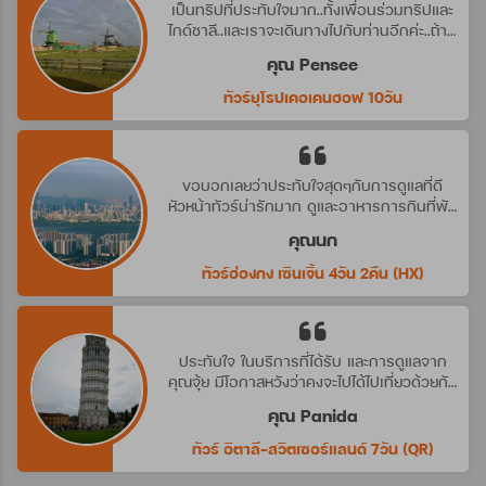
เป็นทริปที่ประทับใจมาก..ทั้งเพื่อนร่วมทริปและ
ไกด์ชาลี..และเราจะเดินทางไปกับท่านอีกค่ะ..ถ้ามี
ทริปที่น่าสนใจ
คุณ Pensee
ทัวร์ยุโรปเคอเคนฮอฟ 10วัน
ขอบอกเลยว่าประทับใจสุดๆกับการดูแลที่ดี
หัวหน้าทัวร์น่ารักมาก ดูและอาหารการกินที่พัก
ดีมาก ประทับใจจริงๆ คราวหน้าต้องไปกับ
คุณนก
บริษัทนี้อีกค่ะ
ทัวร์ฮ่องกง เซินเจิ้น 4วัน 2คืน (HX)
ประทับใจ ในบริการที่ได้รับ และการดูแลจาก
คุณจุ้ย มีโอกาสหวังว่าคงจะไปได้ไปเที่ยวด้วยกัน
อีก นะคะ
คุณ Panida
ทัวร์ อิตาลี-สวิตเซอร์แลนด์ 7วัน (QR)