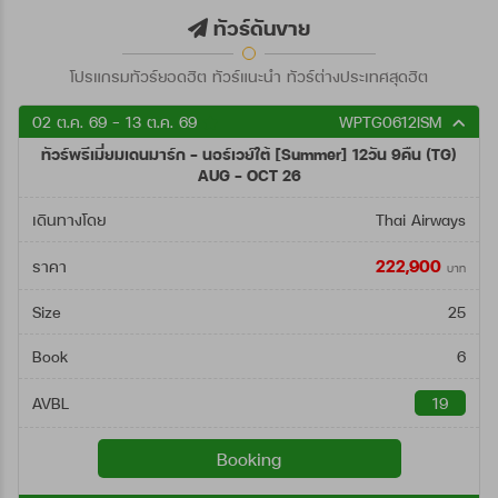
ตั้งแต่วันที่
ทัวร์ดันขาย
โปรแกรมทัวร์ยอดฮิต ทัวร์แนะนำ ทัวร์ต่างประเทศสุดฮิต
ถึงวันที่
02 ต.ค. 69 - 13 ต.ค. 69
WPTG0612ISM
ทัวร์พรีเมี่ยมเดนมาร์ก - นอร์เวย์ใต้ [Summer] 12วัน 9คืน (TG)
ค้นหา
AUG - OCT 26
เดินทางโดย
Thai Airways
222,900
ราคา
บาท
Size
25
Book
6
AVBL
19
Booking