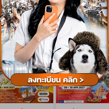
เริ่มต้น
93,900
179
บาท/ท่าน