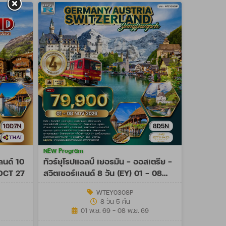
NEW Program
ลนด์ 10
ทัวร์ยุโรปแอลป์ เยอรมัน - ออสเตรีย -
 OCT 27
สวิตเซอร์แลนด์ 8 วัน (EY) 01 - 08
NOV 26
WTEY0308P
8 วัน 5 คืน
01 พ.ย. 69 - 08 พ.ย. 69