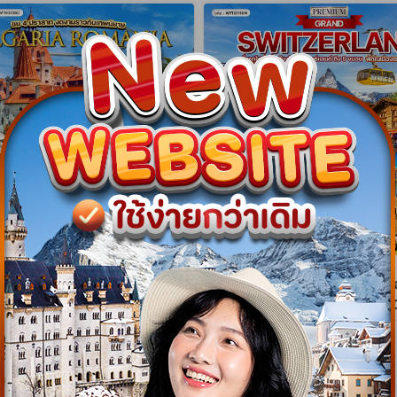
gram
NEW Program
าเนีย - บัลแกเรีย ชม 4
ทัวร์พรีเมี่ยมแกรนด์สวิตเซอร์แ
สุดงดงาม 9 วัน (TK) APR -
วัน พักเซอร์แมท (TG) MAR -
WTK0709C
WPTG1110M
9 วัน 7 คืน
10 วัน 9 คืน
08 เม.ย. 70 - 28 ต.ค. 70
26 มี.ค. 70 - 24 ต.ค. 70