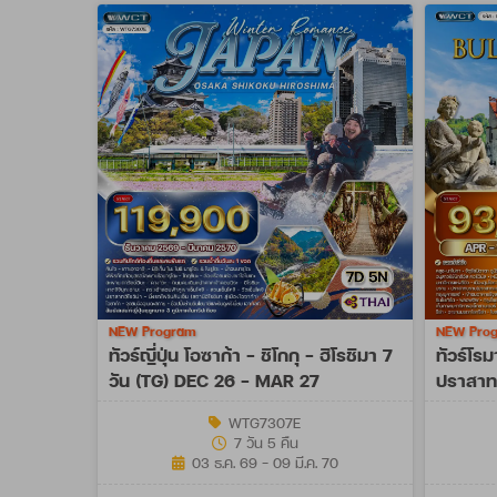
NEW Program
NEW Pro
ทัวร์ญี่ปุ่น โอซาก้า - ชิโกกุ - ฮิโรชิมา 7
ทัวร์โรม
วัน (TG) DEC 26 - MAR 27
ปราสาท 
OCT 27
WTG7307E
7 วัน 5 คืน
03 ธ.ค. 69 - 09 มี.ค. 70