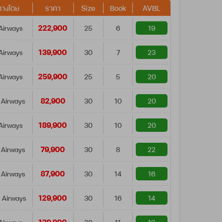
ทางโดย
ราคา
Size
Book
AVBL
222,900
Airways
25
6
19
139,900
Airways
30
7
23
259,900
Airways
25
5
20
82,900
 Airways
30
10
20
189,900
Airways
30
10
20
79,900
 Airways
30
8
22
87,900
 Airways
30
14
16
129,900
 Airways
30
16
14