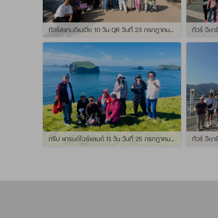
ทัวร์สแกนดิเนเวีย 10 วัน QR วันที่ 23 กรกฏาคม - 01 สิงหาคม 2569 เดินทางกับไกด์พี่จุ้ย และ พี่กั้ง
ทริป แกรนด์ไอซ์แลนด์ 11 วัน วันที่ 25 กรกฏาคม - 04 สิงหาคม 2569 เดินทางกับไกด์พี่เปิ้ล