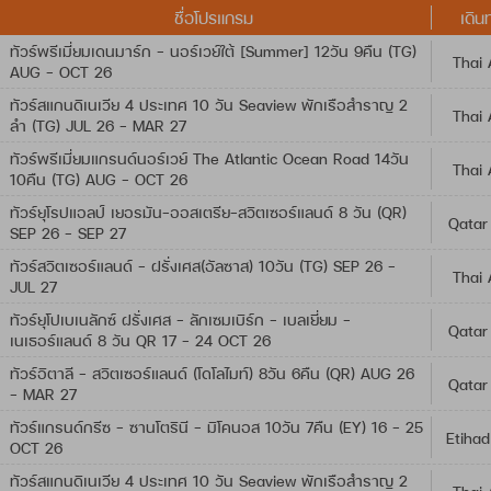
ชื่อโปรแกรม
เดิน
ทัวร์พรีเมี่ยมเดนมาร์ก - นอร์เวย์ใต้ [Summer] 12วัน 9คืน (TG)
Thai 
AUG - OCT 26
ทัวร์สแกนดิเนเวีย 4 ประเทศ 10 วัน Seaview พักเรือสำราญ 2
Thai 
ลำ (TG) JUL 26 - MAR 27
ทัวร์พรีเมี่ยมแกรนด์นอร์เวย์ The Atlantic Ocean Road 14วัน
Thai 
10คืน (TG) AUG - OCT 26
ทัวร์ยุโรปแอลป์ เยอรมัน-ออสเตรีย-สวิตเซอร์แลนด์ 8 วัน (QR)
Qatar
SEP 26 - SEP 27
ทัวร์สวิตเซอร์แลนด์ - ฝรั่งเศส(อัลซาส) 10วัน (TG) SEP 26 -
Thai 
JUL 27
ทัวร์ยุโปเบเนลักซ์ ฝรั่งเศส - ลักเซมเบิร์ก - เบลเยี่ยม -
Qatar
เนเธอร์แลนด์ 8 วัน QR 17 - 24 OCT 26
ทัวร์อิตาลี – สวิตเซอร์แลนด์ (โดโลไมท์) 8วัน 6คืน (QR) AUG 26
Qatar
- MAR 27
ทัวร์แกรนด์กรีซ - ซานโตรินี - มิโคนอส 10วัน 7คืน (EY) 16 - 25
Etihad
OCT 26
ทัวร์สแกนดิเนเวีย 4 ประเทศ 10 วัน Seaview พักเรือสำราญ 2