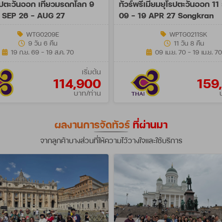
โรปตะวันออก เที่ยวมรดกโลก 9
ทัวร์พรีเมี่ยมยุโรปตะวันออก 11 
) SEP 26 - AUG 27
09 - 19 APR 27 Songkran
WTG0209E
WPTG0211SK
9 วัน 6 คืน
11 วัน 8 คืน
19 ก.ย. 69 - 19 ส.ค. 70
09 เม.ย. 70 - 19 เม.ย. 70
เริ่มต้น
114,900
159
บาท/ท่าน
ผลงานการจัดทัวร์
ที่ผ่านมา
จากลูกค้าบางส่วนที่ให้ความไว้วางใจและใช้บริการ