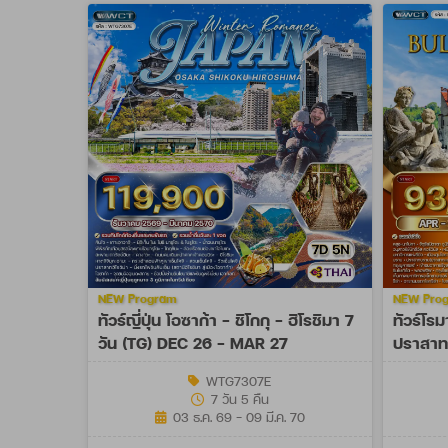
NEW Program
NEW Pro
ทัวร์ญี่ปุ่น โอซาก้า - ชิโกกุ - ฮิโรชิมา 7
ทัวร์โรม
วัน (TG) DEC 26 - MAR 27
ปราสาท 
OCT 27
WTG7307E
7 วัน 5 คืน
03 ธ.ค. 69 - 09 มี.ค. 70