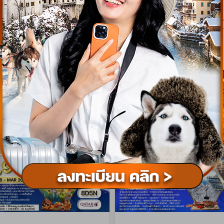
เริ่มต้น
93,900
179
บาท/ท่าน