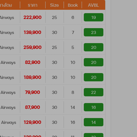
ทางโดย
ราคา
Size
Book
AVBL
222,900
Airways
25
6
19
139,900
Airways
30
7
23
259,900
Airways
25
5
20
82,900
 Airways
30
10
20
189,900
Airways
30
10
20
79,900
 Airways
30
8
22
87,900
 Airways
30
14
16
129,900
 Airways
30
16
14