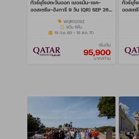
ทัวร์ยุโรปตะวันออก เยอรมัน-เชค-
ทัวร์ยุ
ออสเตรีย-ฮังการี 9 วัน (QR) SEP 26
ออสเตรี
- AUG 27 Spe A
JUN 26
WQR0209Z
9วัน 6คืน
19 ก.ย. 69 - 19 ส.ค. 70
เริ่มต้น
95,900
บาท/ท่าน