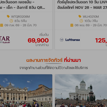
โรปตะวันออก เยอรมัน -
ทัวร์ยุโรปตะวันออก 10 วัน LH
ย - เช็ก - ฮังการี 8วัน QR
ฮัลล์สตัทท์ NOV 26 - MAR 2
 - MAR 27
WTQR0208M
WLH0210M
8วัน 5คืน
10วัน 7คืน
09 ก.พ. 69 - 28 มี.ค. 70
06 พ.ย. 69 - 29 มี.ค. 70
เริ่มต้น
69,900
125
บาท/ท่าน
ผลงานการจัดทัวร์
ที่ผ่านมา
จากลูกค้าบางส่วนที่ให้ความไว้วางใจและใช้บริการ