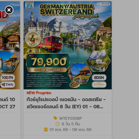
NEW Program
ลนด์ 10
ทัวร์ยุโรปแอลป์ เยอรมัน - ออสเตรีย -
 OCT 27
สวิตเซอร์แลนด์ 8 วัน (EY) 01 - 08
NOV 26
WTEY0308P
8 วัน 5 คืน
01 พ.ย. 69 - 08 พ.ย. 69