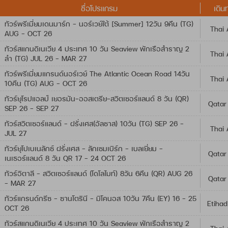
ชื่อโปรแกรม
เดิน
ทัวร์พรีเมี่ยมเดนมาร์ก - นอร์เวย์ใต้ [Summer] 12วัน 9คืน (TG)
Thai 
AUG - OCT 26
ทัวร์สแกนดิเนเวีย 4 ประเทศ 10 วัน Seaview พักเรือสำราญ 2
Thai 
ลำ (TG) JUL 26 - MAR 27
ทัวร์พรีเมี่ยมแกรนด์นอร์เวย์ The Atlantic Ocean Road 14วัน
Thai 
10คืน (TG) AUG - OCT 26
ทัวร์ยุโรปแอลป์ เยอรมัน-ออสเตรีย-สวิตเซอร์แลนด์ 8 วัน (QR)
Qatar
SEP 26 - SEP 27
ทัวร์สวิตเซอร์แลนด์ - ฝรั่งเศส(อัลซาส) 10วัน (TG) SEP 26 -
Thai 
JUL 27
ทัวร์ยุโปเบเนลักซ์ ฝรั่งเศส - ลักเซมเบิร์ก - เบลเยี่ยม -
Qatar
เนเธอร์แลนด์ 8 วัน QR 17 - 24 OCT 26
ทัวร์อิตาลี – สวิตเซอร์แลนด์ (โดโลไมท์) 8วัน 6คืน (QR) AUG 26
Qatar
- MAR 27
ทัวร์แกรนด์กรีซ - ซานโตรินี - มิโคนอส 10วัน 7คืน (EY) 16 - 25
Etihad
OCT 26
ทัวร์สแกนดิเนเวีย 4 ประเทศ 10 วัน Seaview พักเรือสำราญ 2