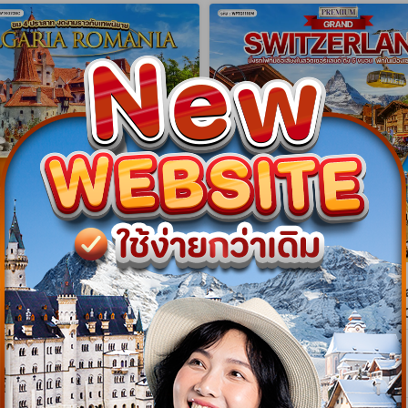
gram
NEW Program
าเนีย - บัลแกเรีย ชม 4
ทัวร์พรีเมี่ยมแกรนด์สวิตเซอร์แ
สุดงดงาม 9 วัน (TK) APR -
วัน พักเซอร์แมท (TG) MAR -
WTK0709C
WPTG1110M
9 วัน 7 คืน
10 วัน 9 คืน
08 เม.ย. 70 - 28 ต.ค. 70
26 มี.ค. 70 - 24 ต.ค. 70