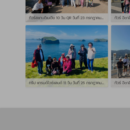
ทัวร์สแกนดิเนเวีย 10 วัน QR วันที่ 23 กรกฏาคม - 01 สิงหาคม 2569 เดินทางกับไกด์พี่จุ้ย และ พี่กั้ง
ทริป แกรนด์ไอซ์แลนด์ 11 วัน วันที่ 25 กรกฏาคม - 04 สิงหาคม 2569 เดินทางกับไกด์พี่เปิ้ล