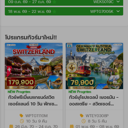
09 ต.ค. 69 - 27 ต.ค. 69
WEK5019C
18 พ.ย. 69 - 22 พ.ย. 69
WPTG7005K
โปรแกรมทัวร์มาใหม่!!
NEW Program
NEW Program
ทัวร์พรีเมี่ยมแกรนด์สวิต
ทัวร์ยุโรปแอลป์ เยอรมัน -
เซอร์แลนด์ 10 วัน พักเซ
ออสเตรีย - สวิตเซอร์
อร์แมท (TG) MAR - OCT
แลนด์ 8 วัน (EY) 01 - 08
WPTG1110M
WTEY0308P
27
NOV 26
10 วัน 9 คืน
8 วัน 5 คืน
26 มี.ค. 70 - 24 ต.ค. 70
01 พ.ย. 69 - 08 พ.ย. 69