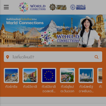
ไปเที่ยวไหนดี?
คำค้นหา/รหัสทัวร์
ทัวร์กรีซ
ทัวร์อิตาลี
ทัวร์อิตาลี
ทัวร์ยุโรป
ทัวร์สหรัฐ
ทัวร
ประเทศ
ออสเตรีย
ตะวันออก
อาหรับเอมิ
เยอรมัน
เรตส์
สวิส