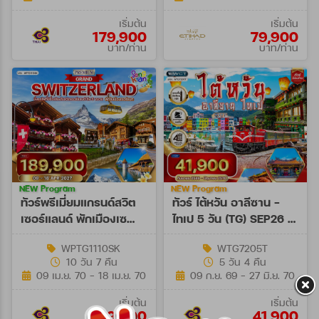
เริ่มต้น
เริ่มต้น
179,900
79,900
บาท/ท่าน
บาท/ท่าน
NEW Program
NEW Program
ทัวร์พรีเมี่ยมแกรนด์สวิต
ทัวร์ ไต้หวัน อาลีซาน -
เซอร์แลนด์ พักเมืองเซ
ไทเป 5 วัน (TG) SEP26 -
อร์แมท 10 วัน (TG) 09 -
JUN27
WPTG1110SK
WTG7205T
18 APR 27
10 วัน 7 คืน
5 วัน 4 คืน
[SONGKRAN]
09 เม.ย. 70 - 18 เม.ย. 70
09 ก.ย. 69 - 27 มิ.ย. 70
เริ่มต้น
เริ่มต้น
189,900
41,900