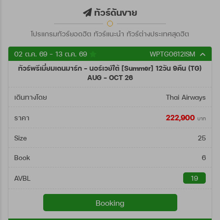
ตั้งแต่วันที่
ทัวร์ดันขาย
โปรแกรมทัวร์ยอดฮิต ทัวร์แนะนำ ทัวร์ต่างประเทศสุดฮิต
ถึงวันที่
02 ต.ค. 69 - 13 ต.ค. 69
WPTG0612ISM
ทัวร์พรีเมี่ยมเดนมาร์ก - นอร์เวย์ใต้ [Summer] 12วัน 9คืน (TG)
ค้นหา
AUG - OCT 26
เดินทางโดย
Thai Airways
222,900
ราคา
บาท
Size
25
Book
6
AVBL
19
Booking