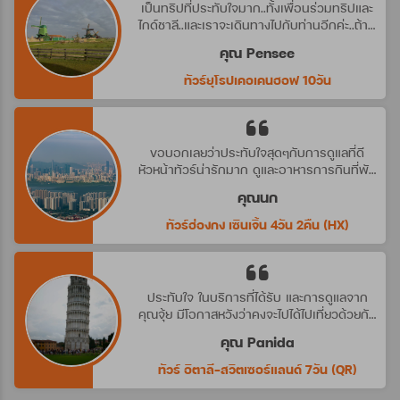
เป็นทริปที่ประทับใจมาก..ทั้งเพื่อนร่วมทริปและ
ไกด์ชาลี..และเราจะเดินทางไปกับท่านอีกค่ะ..ถ้ามี
ทริปที่น่าสนใจ
คุณ Pensee
ทัวร์ยุโรปเคอเคนฮอฟ 10วัน
ขอบอกเลยว่าประทับใจสุดๆกับการดูแลที่ดี
หัวหน้าทัวร์น่ารักมาก ดูและอาหารการกินที่พัก
ดีมาก ประทับใจจริงๆ คราวหน้าต้องไปกับ
คุณนก
บริษัทนี้อีกค่ะ
ทัวร์ฮ่องกง เซินเจิ้น 4วัน 2คืน (HX)
ประทับใจ ในบริการที่ได้รับ และการดูแลจาก
คุณจุ้ย มีโอกาสหวังว่าคงจะไปได้ไปเที่ยวด้วยกัน
อีก นะคะ
คุณ Panida
ทัวร์ อิตาลี-สวิตเซอร์แลนด์ 7วัน (QR)