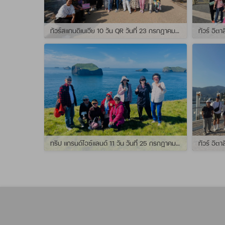
ทัวร์สแกนดิเนเวีย 10 วัน QR วันที่ 23 กรกฏาคม - 01 สิงหาคม 2569 เดินทางกับไกด์พี่จุ้ย และ พี่กั้ง
ทริป แกรนด์ไอซ์แลนด์ 11 วัน วันที่ 25 กรกฏาคม - 04 สิงหาคม 2569 เดินทางกับไกด์พี่เปิ้ล