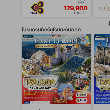
เริ่มต้น
179,900
บาท/ท่าน
โปรแกรมทัวร์ยุโรปตะวันออก