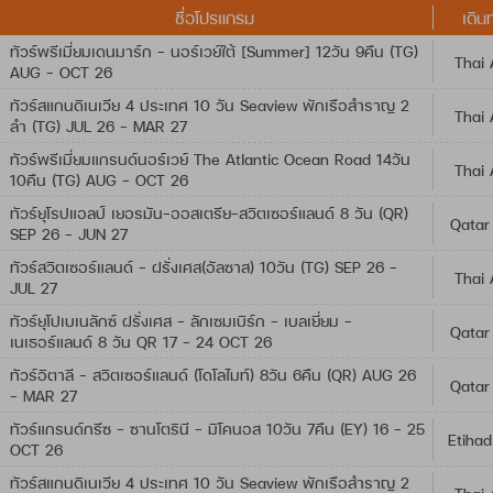
ชื่อโปรแกรม
เดิน
ทัวร์พรีเมี่ยมเดนมาร์ก - นอร์เวย์ใต้ [Summer] 12วัน 9คืน (TG)
Thai 
AUG - OCT 26
ทัวร์สแกนดิเนเวีย 4 ประเทศ 10 วัน Seaview พักเรือสำราญ 2
Thai 
ลำ (TG) JUL 26 - MAR 27
ทัวร์พรีเมี่ยมแกรนด์นอร์เวย์ The Atlantic Ocean Road 14วัน
Thai 
10คืน (TG) AUG - OCT 26
ทัวร์ยุโรปแอลป์ เยอรมัน-ออสเตรีย-สวิตเซอร์แลนด์ 8 วัน (QR)
Qatar
SEP 26 - JUN 27
ทัวร์สวิตเซอร์แลนด์ - ฝรั่งเศส(อัลซาส) 10วัน (TG) SEP 26 -
Thai 
JUL 27
ทัวร์ยุโปเบเนลักซ์ ฝรั่งเศส - ลักเซมเบิร์ก - เบลเยี่ยม -
Qatar
เนเธอร์แลนด์ 8 วัน QR 17 - 24 OCT 26
ทัวร์อิตาลี – สวิตเซอร์แลนด์ (โดโลไมท์) 8วัน 6คืน (QR) AUG 26
Qatar
- MAR 27
ทัวร์แกรนด์กรีซ - ซานโตรินี - มิโคนอส 10วัน 7คืน (EY) 16 - 25
Etihad
OCT 26
ทัวร์สแกนดิเนเวีย 4 ประเทศ 10 วัน Seaview พักเรือสำราญ 2