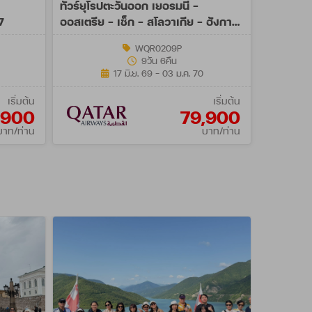
ทัวร์ยุโรปตะวันออก เยอรมนี -
7
ออสเตรีย - เช็ก - สโลวาเกีย - ฮังการี
9วัน (QR)
WQR0209P
9วัน 6คืน
17 มิ.ย. 69 - 03 ม.ค. 70
เริ่มต้น
เริ่มต้น
,900
79,900
บาท/ท่าน
บาท/ท่าน