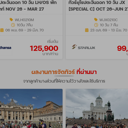
โรปตะวันออก 10 วัน LH/OS พัก
ทัวร์ยุโรปตะวันออก 10 วัน JX
ัทท์ NOV 26 - MAR 27
[SPECIAL C] OCT 26-JUN 2
WLH0210M
WJX0210C
10วัน 7คืน
10 วัน 7 คืน
06 พ.ย. 69 - 29 มี.ค. 70
23 ต.ค. 69 - 13 มิ.ย. 70
เริ่มต้น
125,900
99
บาท/ท่าน
ผลงานการจัดทัวร์
ที่ผ่านมา
จากลูกค้าบางส่วนที่ให้ความไว้วางใจและใช้บริการ