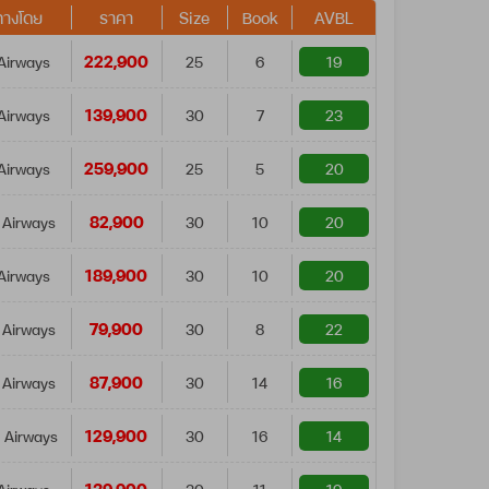
ทางโดย
ราคา
Size
Book
AVBL
222,900
Airways
25
6
19
139,900
Airways
30
7
23
259,900
Airways
25
5
20
82,900
 Airways
30
10
20
189,900
Airways
30
10
20
79,900
 Airways
30
8
22
87,900
 Airways
30
14
16
129,900
 Airways
30
16
14