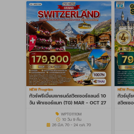
NEW Program
NEW Pro
ทัวร์พรีเมี่ยมแกรนด์สวิตเซอร์แลนด์ 10
ทัวร์ยุ
วัน พักเซอร์แมท (TG) MAR - OCT 27
สวิตเซอ
NOV 2
WPTG1110M
10 วัน 9 คืน
26 มี.ค. 70 - 24 ต.ค. 70