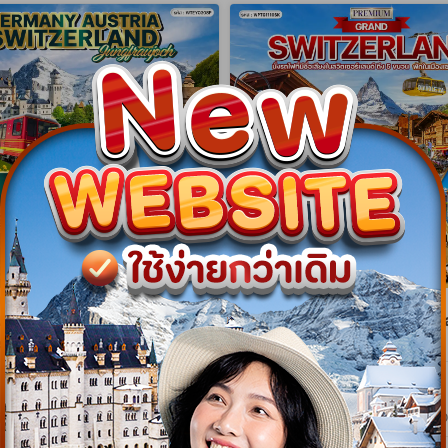
gram
NEW Program
โรปแอลป์ เยอรมัน - ออสเตรีย -
ทัวร์พรีเมี่ยมแกรนด์สวิตเซอร์แ
ร์แลนด์ 8 วัน (EY) 01 - 08
เมืองเซอร์แมท 10 วัน (TG) 09
6
APR 27 [SONGKRAN]
WTEY0308P
WPTG1110SK
8 วัน 5 คืน
10 วัน 7 คืน
01 พ.ย. 69 - 08 พ.ย. 69
09 เม.ย. 70 - 18 เม.ย. 70