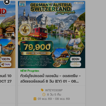
NEW Program
ลนด์ 10
ทัวร์ยุโรปแอลป์ เยอรมัน - ออสเตรีย -
 OCT 27
สวิตเซอร์แลนด์ 8 วัน (EY) 01 - 08
NOV 26
WTEY0308P
8 วัน 5 คืน
01 พ.ย. 69 - 08 พ.ย. 69