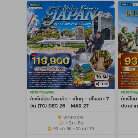
NEW Program
NEW Pro
ทัวร์ญี่ปุ่น โอซาก้า - ชิโกกุ - ฮิโรชิมา 7
ทัวร์โรม
วัน (TG) DEC 26 - MAR 27
ปราสาท 
OCT 27
WTG7307E
7 วัน 5 คืน
03 ธ.ค. 69 - 09 มี.ค. 70