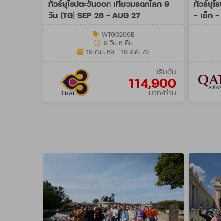
ทัวร์ยุโรปตะวันออก เที่ยวมรดกโลก 9
ทัวร์ยุ
วัน (TG) SEP 26 - AUG 27
- เช็ก -
(QR)
WTG0209E
9 วัน 6 คืน
19 ก.ย. 69 - 19 ส.ค. 70
เริ่มต้น
114,900
บาท/ท่าน