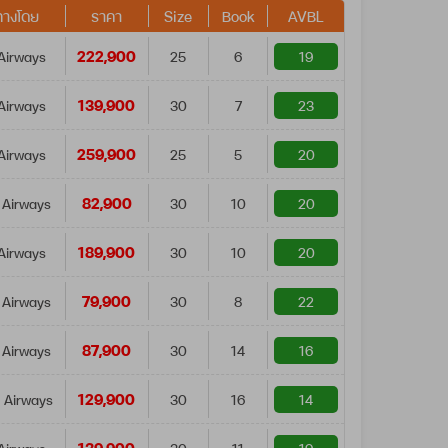
ทางโดย
ราคา
Size
Book
AVBL
222,900
Airways
25
6
19
139,900
Airways
30
7
23
259,900
Airways
25
5
20
82,900
 Airways
30
10
20
189,900
Airways
30
10
20
79,900
 Airways
30
8
22
87,900
 Airways
30
14
16
129,900
 Airways
30
16
14