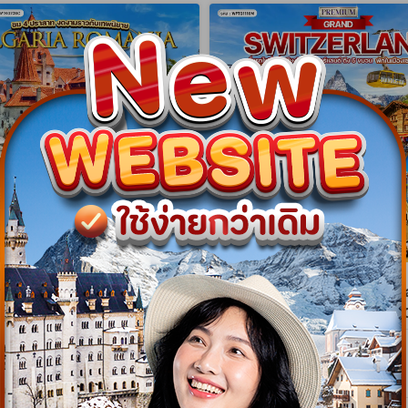
gram
NEW Program
าเนีย - บัลแกเรีย ชม 4
ทัวร์พรีเมี่ยมแกรนด์สวิตเซอร์แ
สุดงดงาม 9 วัน (TK) APR -
วัน พักเซอร์แมท (TG) MAR -
WTK0709C
WPTG1110M
9 วัน 7 คืน
10 วัน 9 คืน
08 เม.ย. 70 - 28 ต.ค. 70
26 มี.ค. 70 - 24 ต.ค. 70