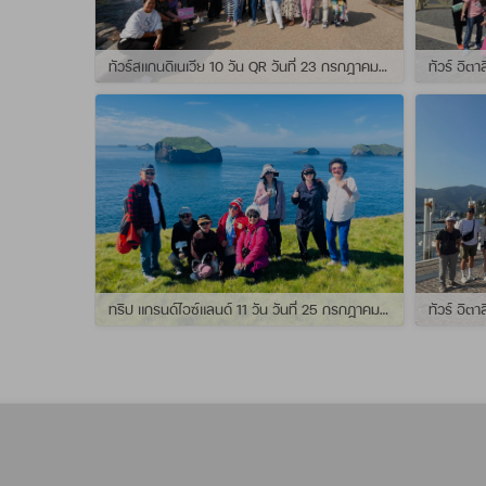
ทัวร์สแกนดิเนเวีย 10 วัน QR วันที่ 23 กรกฏาคม - 01 สิงหาคม 2569 เดินทางกับไกด์พี่จุ้ย และ พี่กั้ง
ทริป แกรนด์ไอซ์แลนด์ 11 วัน วันที่ 25 กรกฏาคม - 04 สิงหาคม 2569 เดินทางกับไกด์พี่เปิ้ล