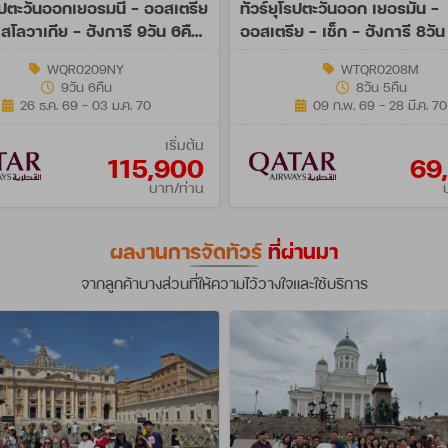
โรปตะวันออกเยอรมนี - ออสเตรีย
ทัวร์ยุโรปตะวันออก เยอรมัน -
 สโลวาเกีย - ฮังการี 9วัน 6คืน
ออสเตรีย - เช็ก - ฮังการี 8วั
JUN 26 - MAR 27
WQR0209NY
WTQR0208M
9วัน 6คืน
8วัน 5คืน
26 ธ.ค. 69 - 03 ม.ค. 70
09 ก.พ. 69 - 28 มี.ค. 70
เริ่มต้น
115,900
69
บาท/ท่าน
ผลงานการจัดทัวร์
ที่ผ่านมา
จากลูกค้าบางส่วนที่ให้ความไว้วางใจและใช้บริการ