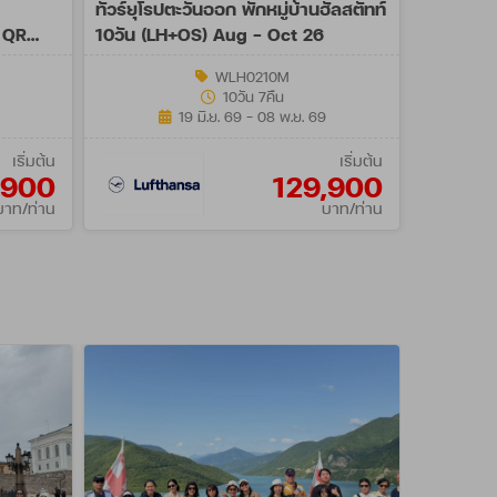
ทัวร์ยุโรปตะวันออก พักหมู่บ้านฮัลสตัทท์
น QR
10วัน (LH+OS) Aug - Oct 26
WLH0210M
10วัน 7คืน
19 มิ.ย. 69 - 08 พ.ย. 69
เริ่มต้น
เริ่มต้น
,900
129,900
บาท/ท่าน
บาท/ท่าน