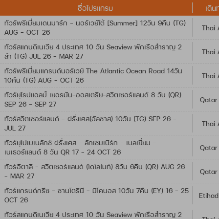
ชื่อโปรแกรม
เดิน
ทัวร์พรีเมี่ยมเดนมาร์ก - นอร์เวย์ใต้ [Summer] 12วัน 9คืน (TG)
Thai 
AUG - OCT 26
ทัวร์สแกนดิเนเวีย 4 ประเทศ 10 วัน Seaview พักเรือสำราญ 2
Thai 
ลำ (TG) JUL 26 - MAR 27
ทัวร์พรีเมี่ยมแกรนด์นอร์เวย์ The Atlantic Ocean Road 14วัน
Thai 
10คืน (TG) AUG - OCT 26
ทัวร์ยุโรปแอลป์ เยอรมัน-ออสเตรีย-สวิตเซอร์แลนด์ 8 วัน (QR)
Qatar
SEP 26 - SEP 27
ทัวร์สวิตเซอร์แลนด์ - ฝรั่งเศส(อัลซาส) 10วัน (TG) SEP 26 -
Thai 
JUL 27
ทัวร์ยุโปเบเนลักซ์ ฝรั่งเศส - ลักเซมเบิร์ก - เบลเยี่ยม -
Qatar
เนเธอร์แลนด์ 8 วัน QR 17 - 24 OCT 26
ทัวร์อิตาลี – สวิตเซอร์แลนด์ (โดโลไมท์) 8วัน 6คืน (QR) AUG 26
Qatar
- MAR 27
ทัวร์แกรนด์กรีซ - ซานโตรินี - มิโคนอส 10วัน 7คืน (EY) 16 - 25
Etihad
OCT 26
ทัวร์สแกนดิเนเวีย 4 ประเทศ 10 วัน Seaview พักเรือสำราญ 2