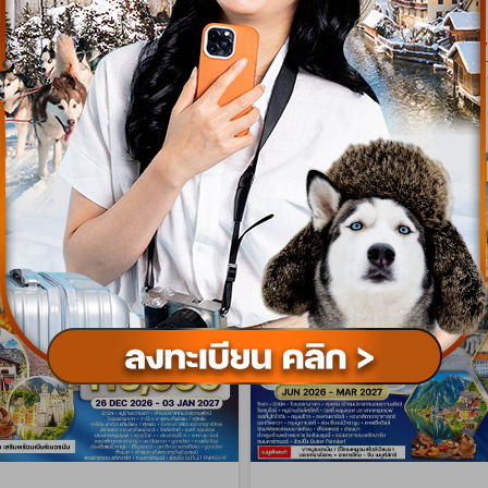
เริ่มต้น
93,900
179
บาท/ท่าน