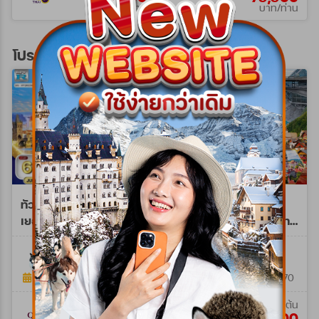
บาท/ท่าน
บาท/ท่าน
โปรแกรมทัวร์ยุโรปตะวันออก
ทัวร์ยุโรปตะวันออก
ทัวร์พรีเมี่ยม ยุโรปตะวัน
เยอรมัน - ออสเตรีย -
ออก พักหมู่บ้านฮัลล์สตัทท์
เช็ก - ฮังการี 8วัน QR
11วัน 8คืน (TG) SEP 26 -
WTQR0208M
WPTG0211E
JUN 26 - MAR 27
MAR 27
8วัน 5คืน
11วัน 8คืน
09 ก.พ. 69 - 28 มี.ค. 70
17 ก.ย. 69 - 28 มี.ค. 70
เริ่มต้น
เริ่มต้น
69,900
144,900