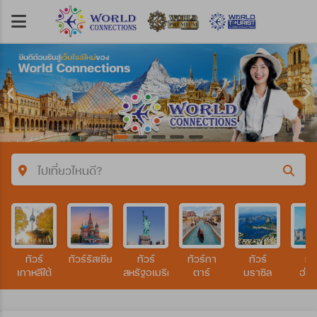
ไปเที่ยวไหนดี?
คำค้นหา/รหัสทัวร์
ทัวร์
ทัวร์รัสเซีย
ทัวร์
ทัวร์กา
ทัวร์
ทัว
ประเทศ
เกาหลีใต้
สหรัฐอเมริกา
ตาร์
บราซิล
ฮ่อ