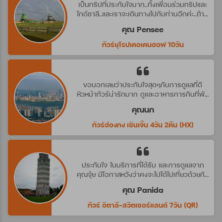
เป็นทริปที่ประทับใจมาก..ทั้งเพื่อนร่วมทริปและ
ไกด์ชาลี..และเราจะเดินทางไปกับท่านอีกค่ะ..ถ้ามี
ทริปที่น่าสนใจ
คุณ Pensee
ทัวร์ยุโรปเคอเคนฮอฟ 10วัน
ขอบอกเลยว่าประทับใจสุดๆกับการดูแลที่ดี
หัวหน้าทัวร์น่ารักมาก ดูและอาหารการกินที่พัก
ดีมาก ประทับใจจริงๆ คราวหน้าต้องไปกับ
คุณนก
บริษัทนี้อีกค่ะ
ทัวร์ฮ่องกง เซินเจิ้น 4วัน 2คืน (HX)
ประทับใจ ในบริการที่ได้รับ และการดูแลจาก
คุณจุ้ย มีโอกาสหวังว่าคงจะไปได้ไปเที่ยวด้วยกัน
อีก นะคะ
คุณ Panida
ทัวร์ อิตาลี-สวิตเซอร์แลนด์ 7วัน (QR)