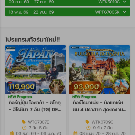
09 ต.ค. 69 - 27 ต.ค. 69
WEK5019C
18 พ.ย. 69 - 22 พ.ย. 69
WPTG7005K
โปรแกรมทัวร์มาใหม่!!
NEW Program
NEW Program
ทัวร์ญี่ปุ่น โอซาก้า - ชิโกกุ
ทัวร์โรมาเนีย - บัลแกเรีย
- ฮิโรชิมา 7 วัน (TG) DEC
ชม 4 ปราสาท สุดงดงาม
26 - MAR 27
9 วัน (TK) APR - OCT
WTG7307E
WTK0709C
27
7 วัน 5 คืน
9 วัน 7 คืน
03 ธ.ค. 69 - 09 มี.ค. 70
08 เม.ย. 70 - 28 ต.ค. 70