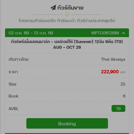
ตั้งแต่วันที่
ทัวร์ดันขาย
โปรแกรมทัวร์ยอดฮิต ทัวร์แนะนำ ทัวร์ต่างประเทศสุดฮิต
ถึงวันที่
02 ต.ค. 69 - 13 ต.ค. 69
WPTG0612ISM
ทัวร์พรีเมี่ยมเดนมาร์ก - นอร์เวย์ใต้ [Summer] 12วัน 9คืน (TG)
ค้นหา
AUG - OCT 26
เดินทางโดย
Thai Airways
222,900
ราคา
บาท
Size
25
Book
6
AVBL
19
Booking