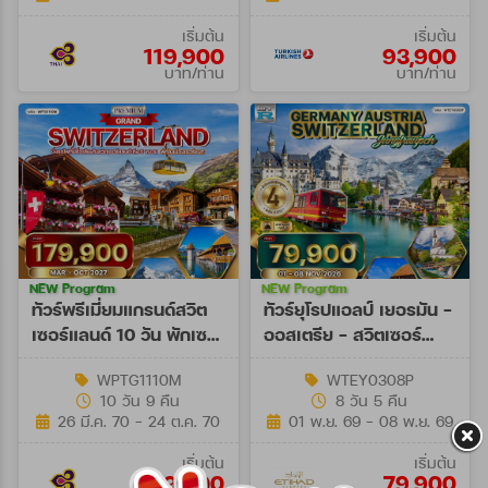
เริ่มต้น
เริ่มต้น
119,900
93,900
บาท/ท่าน
บาท/ท่าน
NEW Program
NEW Program
ทัวร์พรีเมี่ยมแกรนด์สวิต
ทัวร์ยุโรปแอลป์ เยอรมัน -
เซอร์แลนด์ 10 วัน พักเซ
ออสเตรีย - สวิตเซอร์
อร์แมท (TG) MAR - OCT
แลนด์ 8 วัน (EY) 01 - 08
WPTG1110M
WTEY0308P
27
NOV 26
10 วัน 9 คืน
8 วัน 5 คืน
26 มี.ค. 70 - 24 ต.ค. 70
01 พ.ย. 69 - 08 พ.ย. 69
เริ่มต้น
เริ่มต้น
179,900
79,900