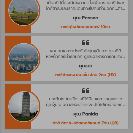
เป็นทริปที่ประทับใจมาก..ทั้งเพื่อนร่วมทริปและ
ไกด์ชาลี..และเราจะเดินทางไปกับท่านอีกค่ะ..ถ้ามี
ทริปที่น่าสนใจ
คุณ Pensee
ทัวร์ยุโรปเคอเคนฮอฟ 10วัน
ขอบอกเลยว่าประทับใจสุดๆกับการดูแลที่ดี
หัวหน้าทัวร์น่ารักมาก ดูและอาหารการกินที่พัก
ดีมาก ประทับใจจริงๆ คราวหน้าต้องไปกับ
คุณนก
บริษัทนี้อีกค่ะ
ทัวร์ฮ่องกง เซินเจิ้น 4วัน 2คืน (HX)
ประทับใจ ในบริการที่ได้รับ และการดูแลจาก
คุณจุ้ย มีโอกาสหวังว่าคงจะไปได้ไปเที่ยวด้วยกัน
อีก นะคะ
คุณ Panida
ทัวร์ อิตาลี-สวิตเซอร์แลนด์ 7วัน (QR)