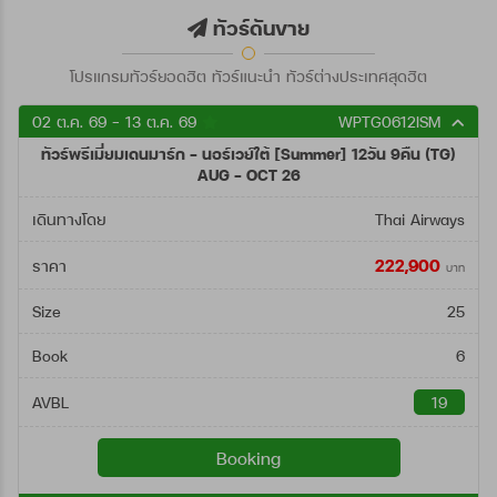
ตั้งแต่วันที่
ทัวร์ดันขาย
โปรแกรมทัวร์ยอดฮิต ทัวร์แนะนำ ทัวร์ต่างประเทศสุดฮิต
ถึงวันที่
02 ต.ค. 69 - 13 ต.ค. 69
WPTG0612ISM
ทัวร์พรีเมี่ยมเดนมาร์ก - นอร์เวย์ใต้ [Summer] 12วัน 9คืน (TG)
ค้นหา
AUG - OCT 26
เดินทางโดย
Thai Airways
222,900
ราคา
บาท
Size
25
Book
6
AVBL
19
Booking