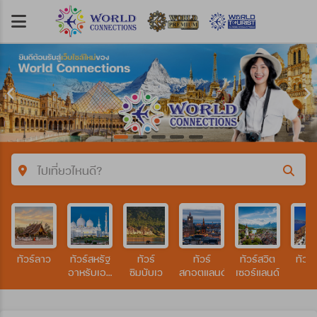
ไปเที่ยวไหนดี?
คำค้นหา/รหัสทัวร์
ทัวร์ลาว
ทัวร์สหรัฐ
ทัวร์
ทัวร์
ทัวร์สวิต
ทัวร์
ประเทศ
อาหรับเอมิ
ซิมบับเว
สกอตแลนด์
เซอร์แลนด์
เรตส์