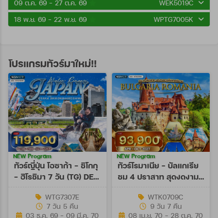
09 ต.ค. 69 - 27 ต.ค. 69
WEK5019C
18 พ.ย. 69 - 22 พ.ย. 69
WPTG7005K
โปรแกรมทัวร์มาใหม่!!
NEW Program
NEW Program
ทัวร์ญี่ปุ่น โอซาก้า - ชิโกกุ
ทัวร์โรมาเนีย - บัลแกเรีย
- ฮิโรชิมา 7 วัน (TG) DEC
ชม 4 ปราสาท สุดงดงาม
26 - MAR 27
9 วัน (TK) APR - OCT
WTG7307E
WTK0709C
27
7 วัน 5 คืน
9 วัน 7 คืน
03 ธ.ค. 69 - 09 มี.ค. 70
08 เม.ย. 70 - 28 ต.ค. 70