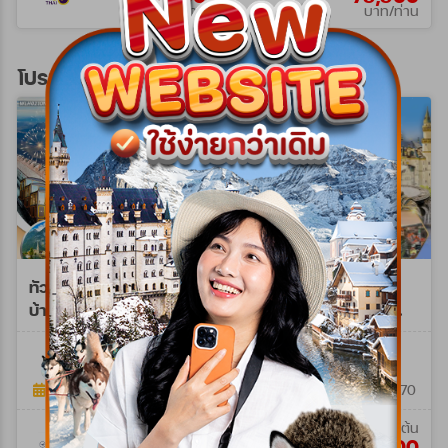
บาท/ท่าน
บาท/ท่าน
โปรแกรมทัวร์ยุโรปตะวันออก
ทัวร์ยุโรปตะวันออก พักหมู่
ทัวร์ยุโรปตะวันออก
บ้านฮัลสตัทท์ 10วัน 7คืน
เยอรมัน - ออสเตรีย -
(LH+OS)
เช็ก - ฮังการี 8วัน QR
WLH0210NY
WTQR0208M
JUN 26 - MAR 27
10วัน 7คืน
8วัน 5คืน
25 ธ.ค. 69 - 03 ม.ค. 70
09 ก.พ. 69 - 28 มี.ค. 70
เริ่มต้น
เริ่มต้น
129,900
69,900