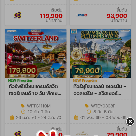
เริ่มต้น
เริ่มต้น
119,900
93,900
บาท/ท่าน
บาท/ท่าน
NEW Program
NEW Program
ทัวร์พรีเมี่ยมแกรนด์สวิต
ทัวร์ยุโรปแอลป์ เยอรมัน -
เซอร์แลนด์ 10 วัน พักเซ
ออสเตรีย - สวิตเซอร์
อร์แมท (TG) MAR - OCT
แลนด์ 8 วัน (EY) 01 - 08
WPTG1110M
WTEY0308P
27
NOV 26
10 วัน 9 คืน
8 วัน 5 คืน
26 มี.ค. 70 - 24 ต.ค. 70
01 พ.ย. 69 - 08 พ.ย. 69
เริ่มต้น
เริ่มต้น
179,900
79,900