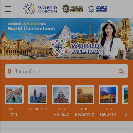
ไปเที่ยวไหนดี?
คำค้นหา/รหัสทัวร์
ทัวร์กา
ทัวร์ไต้หวัน
ทัวร์
ทัวร์
ทัวร์
ทัว
ประเทศ
ตาร์
ฟินแลนด์
แอฟริกาใต้
เดนมาร์ก
นอร์