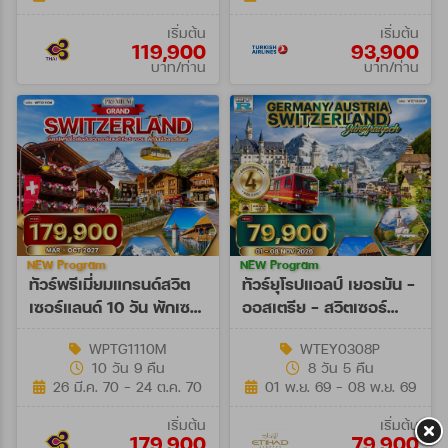
เริ่มต้น
เริ่มต้น
119,900
93,900
บาท/ท่าน
บาท/ท่าน
NEW Program
NEW Program
ทัวร์พรีเมี่ยมแกรนด์สวิต
ทัวร์ยุโรปแอลป์ เยอรมัน -
เซอร์แลนด์ 10 วัน พักเซ
ออสเตรีย - สวิตเซอร์
อร์แมท (TG) MAR - OCT
แลนด์ 8 วัน (EY) 01 - 08
WPTG1110M
WTEY0308P
27
NOV 26
10 วัน 9 คืน
8 วัน 5 คืน
26 มี.ค. 70 - 24 ต.ค. 70
01 พ.ย. 69 - 08 พ.ย. 69
เริ่มต้น
เริ่มต้น
179,900
79,900