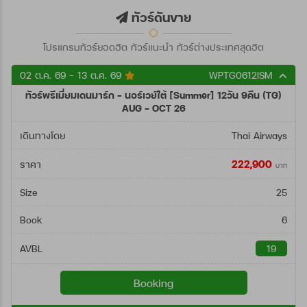
ตั้งแต่วันที่
ทัวร์ดันขาย
โปรแกรมทัวร์ยอดฮิต ทัวร์แนะนำ ทัวร์ต่างประเทศสุดฮิต
ถึงวันที่
02 ต.ค. 69 - 13 ต.ค. 69
WPTG0612ISM
ทัวร์พรีเมี่ยมเดนมาร์ก - นอร์เวย์ใต้ [Summer] 12วัน 9คืน (TG)
ค้นหา
AUG - OCT 26
เดินทางโดย
Thai Airways
222,900
ราคา
บาท
Size
25
Book
6
AVBL
19
Booking