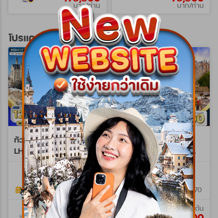
บาท/ท่าน
บาท/ท่าน
โปรแกรมทัวร์ยุโรปตะวันออก
ทัวร์ยุโรปตะวันออก 10 วัน
ทัวร์ยุโรปตะวันออก
LH/OS พักฮัลล์สตัทท์
เยอรมนี - ออสเตรีย -
NOV 26 - MAR 27
เช็ก - สโลวาเกีย - ฮังการี
WLH0210M
WQR0209NY
9วัน 6คืน (QR)
10วัน 7คืน
9วัน 6คืน
06 พ.ย. 69 - 29 มี.ค. 70
26 ธ.ค. 69 - 03 ม.ค. 70
เริ่มต้น
เริ่มต้น
125,900
115,900