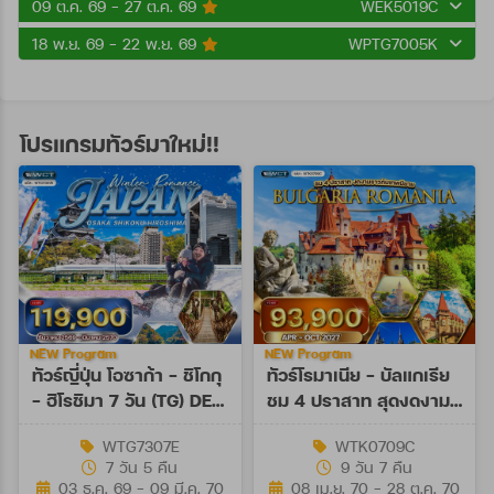
09 ต.ค. 69 - 27 ต.ค. 69
WEK5019C
18 พ.ย. 69 - 22 พ.ย. 69
WPTG7005K
โปรแกรมทัวร์มาใหม่!!
NEW Program
NEW Program
ทัวร์ญี่ปุ่น โอซาก้า - ชิโกกุ
ทัวร์โรมาเนีย - บัลแกเรีย
- ฮิโรชิมา 7 วัน (TG) DEC
ชม 4 ปราสาท สุดงดงาม
26 - MAR 27
9 วัน (TK) APR - OCT
WTG7307E
WTK0709C
27
7 วัน 5 คืน
9 วัน 7 คืน
03 ธ.ค. 69 - 09 มี.ค. 70
08 เม.ย. 70 - 28 ต.ค. 70