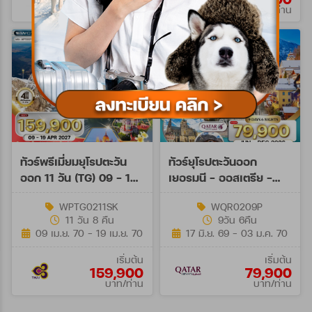
บาท/ท่าน
บาท/ท่าน
ทัวร์พรีเมี่ยมยุโรปตะวัน
ทัวร์ยุโรปตะวันออก
ออก 11 วัน (TG) 09 - 19
เยอรมนี - ออสเตรีย -
APR 27 Songkran
เช็ก - สโลวาเกีย - ฮังการี
WPTG0211SK
WQR0209P
9วัน (QR)
11 วัน 8 คืน
9วัน 6คืน
09 เม.ย. 70 - 19 เม.ย. 70
17 มิ.ย. 69 - 03 ม.ค. 70
เริ่มต้น
เริ่มต้น
159,900
79,900
บาท/ท่าน
บาท/ท่าน