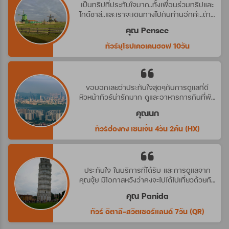
เป็นทริปที่ประทับใจมาก..ทั้งเพื่อนร่วมทริปและ
ไกด์ชาลี..และเราจะเดินทางไปกับท่านอีกค่ะ..ถ้ามี
ทริปที่น่าสนใจ
คุณ Pensee
ทัวร์ยุโรปเคอเคนฮอฟ 10วัน
ขอบอกเลยว่าประทับใจสุดๆกับการดูแลที่ดี
หัวหน้าทัวร์น่ารักมาก ดูและอาหารการกินที่พัก
ดีมาก ประทับใจจริงๆ คราวหน้าต้องไปกับ
คุณนก
บริษัทนี้อีกค่ะ
ทัวร์ฮ่องกง เซินเจิ้น 4วัน 2คืน (HX)
ประทับใจ ในบริการที่ได้รับ และการดูแลจาก
คุณจุ้ย มีโอกาสหวังว่าคงจะไปได้ไปเที่ยวด้วยกัน
อีก นะคะ
คุณ Panida
ทัวร์ อิตาลี-สวิตเซอร์แลนด์ 7วัน (QR)