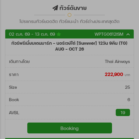
ตั้งแต่วันที่
ทัวร์ดันขาย
โปรแกรมทัวร์ยอดฮิต ทัวร์แนะนำ ทัวร์ต่างประเทศสุดฮิต
ถึงวันที่
02 ต.ค. 69 - 13 ต.ค. 69
WPTG0612ISM
ทัวร์พรีเมี่ยมเดนมาร์ก - นอร์เวย์ใต้ [Summer] 12วัน 9คืน (TG)
ค้นหา
AUG - OCT 26
เดินทางโดย
Thai Airways
222,900
ราคา
บาท
Size
25
Book
6
AVBL
19
Booking