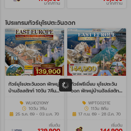
บาท/ท่าน
บาท/ท่าน
โปรแกรมทัวร์ยุโรปตะวันออก
ทัวร์ยุโรปตะวันออก พักหมู่
ทัวร์พรีเมี่ยม ยุโรปตะวัน
บ้านฮัลสตัทท์ 10วัน 7คืน
ออก พักหมู่บ้านฮัลล์สตัทท์
(LH+OS)
11วัน 8คืน (TG) SEP 26 -
WLH0210NY
WPTG0211E
MAR 27
10วัน 7คืน
11วัน 8คืน
25 ธ.ค. 69 - 03 ม.ค. 70
17 ก.ย. 69 - 28 มี.ค. 70
เริ่มต้น
เริ่มต้น
129,900
144,900