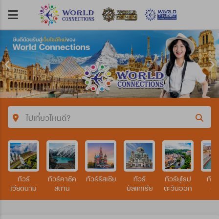
ไปเที่ยวไหนดี?
คำค้นหา/รหัสทัวร์
ทัวร์
ทัวร์คาซัค
ทัวร์รัสเซีย
ทัวร์
ทัวร์ยุโรป
ทัวร
ประเทศ
เวียดนาม
สถาน
บัลแกเรีย
ตะวันออก
ตา