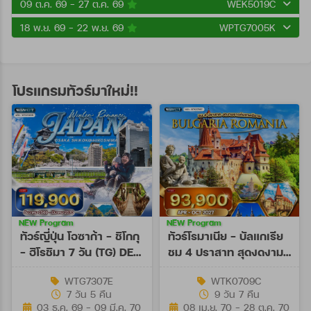
09 ต.ค. 69 - 27 ต.ค. 69
WEK5019C
18 พ.ย. 69 - 22 พ.ย. 69
WPTG7005K
โปรแกรมทัวร์มาใหม่!!
NEW Program
NEW Program
ทัวร์ญี่ปุ่น โอซาก้า - ชิโกกุ
ทัวร์โรมาเนีย - บัลแกเรีย
- ฮิโรชิมา 7 วัน (TG) DEC
ชม 4 ปราสาท สุดงดงาม
26 - MAR 27
9 วัน (TK) APR - OCT
WTG7307E
WTK0709C
27
7 วัน 5 คืน
9 วัน 7 คืน
03 ธ.ค. 69 - 09 มี.ค. 70
08 เม.ย. 70 - 28 ต.ค. 70