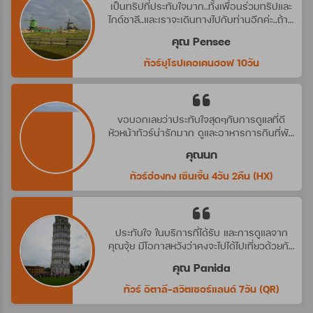
เป็นทริปที่ประทับใจมาก..ทั้งเพื่อนร่วมทริปและ
ไกด์ชาลี..และเราจะเดินทางไปกับท่านอีกค่ะ..ถ้ามี
ทริปที่น่าสนใจ
คุณ Pensee
ทัวร์ยุโรปเคอเคนฮอฟ 10วัน
ขอบอกเลยว่าประทับใจสุดๆกับการดูแลที่ดี
หัวหน้าทัวร์น่ารักมาก ดูและอาหารการกินที่พัก
ดีมาก ประทับใจจริงๆ คราวหน้าต้องไปกับ
คุณนก
บริษัทนี้อีกค่ะ
ทัวร์ฮ่องกง เซินเจิ้น 4วัน 2คืน (HX)
ประทับใจ ในบริการที่ได้รับ และการดูแลจาก
คุณจุ้ย มีโอกาสหวังว่าคงจะไปได้ไปเที่ยวด้วยกัน
อีก นะคะ
คุณ Panida
ทัวร์ อิตาลี-สวิตเซอร์แลนด์ 7วัน (QR)