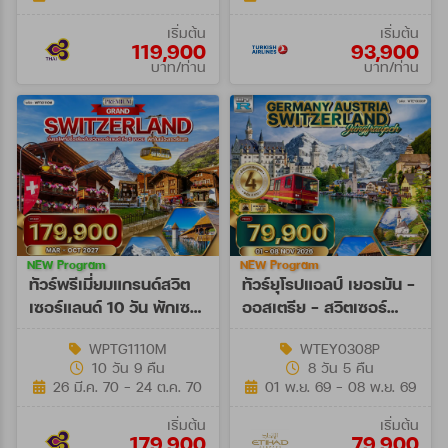
เริ่มต้น
เริ่มต้น
119,900
93,900
บาท/ท่าน
บาท/ท่าน
NEW Program
NEW Program
ทัวร์พรีเมี่ยมแกรนด์สวิต
ทัวร์ยุโรปแอลป์ เยอรมัน -
เซอร์แลนด์ 10 วัน พักเซ
ออสเตรีย - สวิตเซอร์
อร์แมท (TG) MAR - OCT
แลนด์ 8 วัน (EY) 01 - 08
WPTG1110M
WTEY0308P
27
NOV 26
10 วัน 9 คืน
8 วัน 5 คืน
26 มี.ค. 70 - 24 ต.ค. 70
01 พ.ย. 69 - 08 พ.ย. 69
เริ่มต้น
เริ่มต้น
179,900
79,900