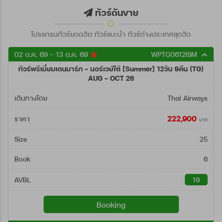
ตั้งแต่วันที่
ทัวร์ดันขาย
โปรแกรมทัวร์ยอดฮิต ทัวร์แนะนำ ทัวร์ต่างประเทศสุดฮิต
ถึงวันที่
02 ต.ค. 69 - 13 ต.ค. 69
WPTG0612ISM
ทัวร์พรีเมี่ยมเดนมาร์ก - นอร์เวย์ใต้ [Summer] 12วัน 9คืน (TG)
ค้นหา
AUG - OCT 26
เดินทางโดย
Thai Airways
222,900
ราคา
บาท
Size
25
Book
6
AVBL
19
Booking