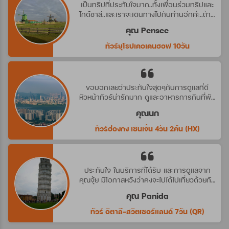
เป็นทริปที่ประทับใจมาก..ทั้งเพื่อนร่วมทริปและ
ไกด์ชาลี..และเราจะเดินทางไปกับท่านอีกค่ะ..ถ้ามี
ทริปที่น่าสนใจ
คุณ Pensee
ทัวร์ยุโรปเคอเคนฮอฟ 10วัน
ขอบอกเลยว่าประทับใจสุดๆกับการดูแลที่ดี
หัวหน้าทัวร์น่ารักมาก ดูและอาหารการกินที่พัก
ดีมาก ประทับใจจริงๆ คราวหน้าต้องไปกับ
คุณนก
บริษัทนี้อีกค่ะ
ทัวร์ฮ่องกง เซินเจิ้น 4วัน 2คืน (HX)
ประทับใจ ในบริการที่ได้รับ และการดูแลจาก
คุณจุ้ย มีโอกาสหวังว่าคงจะไปได้ไปเที่ยวด้วยกัน
อีก นะคะ
คุณ Panida
ทัวร์ อิตาลี-สวิตเซอร์แลนด์ 7วัน (QR)