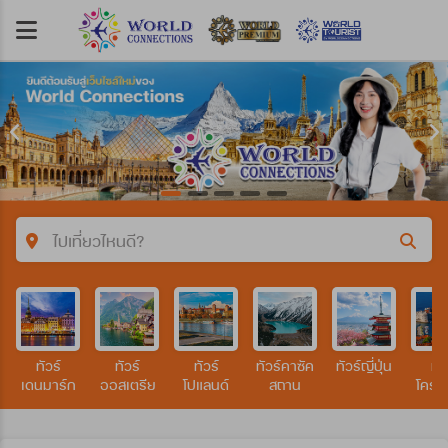
ไปเที่ยวไหนดี?
คำค้นหา/รหัสทัวร์
ทัวร์
ทัวร์
ทัวร์
ทัวร์คาซัค
ทัวร์ญี่ปุ่น
ทัว
ประเทศ
เดนมาร์ก
ออสเตรีย
โปแลนด์
สถาน
โครเอ