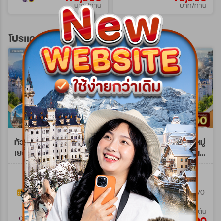
บาท/ท่าน
บาท/ท่าน
โปรแกรมทัวร์ยุโรปตะวันออก
ทัวร์ยุโรปตะวันออก
ทัวร์ยุโรปตะวันออก พักหมู่
เยอรมนี - ออสเตรีย -
บ้านฮัลสตัทท์ 10วัน 7คืน
เช็ก - สโลวาเกีย - ฮังการี
(LH+OS)
WQR0209P
WLH0210NY
9วัน (QR)
9วัน 6คืน
10วัน 7คืน
17 มิ.ย. 69 - 03 ม.ค. 70
25 ธ.ค. 69 - 03 ม.ค. 70
เริ่มต้น
เริ่มต้น
79,900
129,900