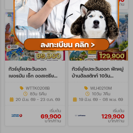
บาท/ท่าน
บาท/ท่าน
ทัวร์ยุโรปตะวันออก
ทัวร์ยุโรปตะวันออก พักหมู่
เยอรมัน เช็ก ออสเตรีย
บ้านฮัลสตัทท์ 10วัน
ฮังการี 8วัน 5คืน (TK)
(LH+OS) Aug - Oct 26
WTTK0208B
WLH0210M
8วัน 5คืน
10วัน 7คืน
20 มิ.ย. 69 - 23 ต.ค. 69
19 มิ.ย. 69 - 08 พ.ย. 69
เริ่มต้น
เริ่มต้น
69,900
129,900
บาท/ท่าน
บาท/ท่าน