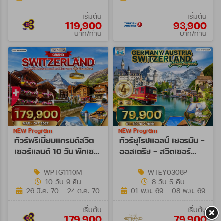
เริ่มต้น
เริ่มต้น
119,900
93,900
บาท/ท่าน
บาท/ท่าน
NEW Program
NEW Program
ทัวร์พรีเมี่ยมแกรนด์สวิต
ทัวร์ยุโรปแอลป์ เยอรมัน -
เซอร์แลนด์ 10 วัน พักเซ
ออสเตรีย - สวิตเซอร์
อร์แมท (TG) MAR - OCT
แลนด์ 8 วัน (EY) 01 - 08
WPTG1110M
WTEY0308P
27
NOV 26
10 วัน 9 คืน
8 วัน 5 คืน
26 มี.ค. 70 - 24 ต.ค. 70
01 พ.ย. 69 - 08 พ.ย. 69
เริ่มต้น
เริ่มต้น
179,900
79,900