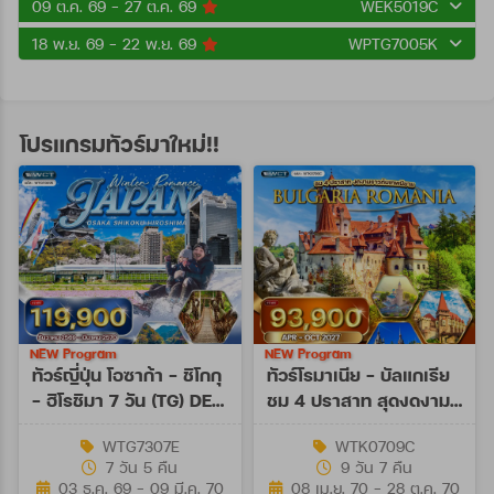
09 ต.ค. 69 - 27 ต.ค. 69
WEK5019C
18 พ.ย. 69 - 22 พ.ย. 69
WPTG7005K
โปรแกรมทัวร์มาใหม่!!
NEW Program
NEW Program
ทัวร์ญี่ปุ่น โอซาก้า - ชิโกกุ
ทัวร์โรมาเนีย - บัลแกเรีย
- ฮิโรชิมา 7 วัน (TG) DEC
ชม 4 ปราสาท สุดงดงาม
26 - MAR 27
9 วัน (TK) APR - OCT
WTG7307E
WTK0709C
27
7 วัน 5 คืน
9 วัน 7 คืน
03 ธ.ค. 69 - 09 มี.ค. 70
08 เม.ย. 70 - 28 ต.ค. 70