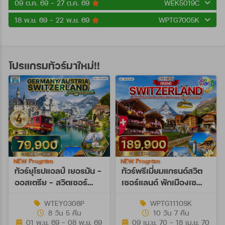
09 ต.ค. 69 - 27 ต.ค. 69
WEK5019C
18 พ.ย. 69 - 22 พ.ย. 69
WPTG7005K
โปรแกรมทัวร์มาใหม่!!
NEW Program
NEW Program
ทัวร์ยุโรปแอลป์ เยอรมัน -
ทัวร์พรีเมี่ยมแกรนด์สวิต
ออสเตรีย - สวิตเซอร์
เซอร์แลนด์ พักเมืองเซ
แลนด์ 8 วัน (EY) 01 - 08
อร์แมท 10 วัน (TG) 09 -
WTEY0308P
WPTG1110SK
NOV 26
18 APR 27
8 วัน 5 คืน
10 วัน 7 คืน
[SONGKRAN]
01 พ.ย. 69 - 08 พ.ย. 69
09 เม.ย. 70 - 18 เม.ย. 70