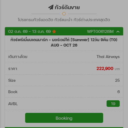
ตั้งแต่วันที่
ทัวร์ดันขาย
โปรแกรมทัวร์ยอดฮิต ทัวร์แนะนำ ทัวร์ต่างประเทศสุดฮิต
ถึงวันที่
02 ต.ค. 69 - 13 ต.ค. 69
WPTG0612ISM
ทัวร์พรีเมี่ยมเดนมาร์ก - นอร์เวย์ใต้ [Summer] 12วัน 9คืน (TG)
ค้นหา
AUG - OCT 26
เดินทางโดย
Thai Airways
222,900
ราคา
บาท
Size
25
Book
6
AVBL
19
Booking