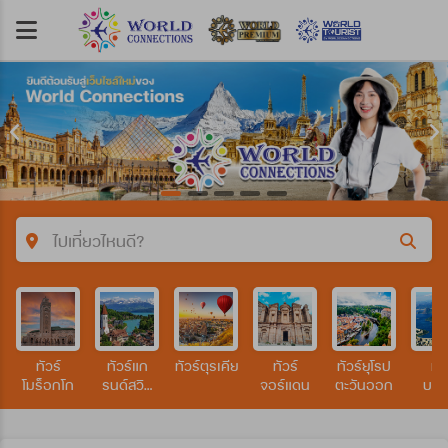
ไปเที่ยวไหนดี?
คำค้นหา/รหัสทัวร์
ทัวร์
ทัวร์แก
ทัวร์ตุรเคีย
ทัวร์
ทัวร์ยุโรป
ทัว
ประเทศ
โมร็อกโก
รนด์สวิต
จอร์แดน
ตะวันออก
บรา
เซอร์แลนด์