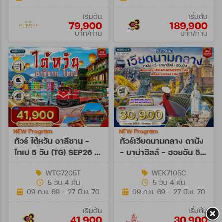
เริ่มต้น
เริ่มต้น
79,900
189,900
บาท/ท่าน
บาท/ท่าน
NEW Program
NEW Program
ทัวร์ ไต้หวัน อาลีซาน -
ทัวร์เวียดนามกลาง ดานัง
ไทเป 5 วัน (TG) SEP26 -
- บาน่าฮิลล์ - ฮอยอัน 5
JUN27
วัน (EK) SEP 26 - JUN
WTG7205T
WEK7105C
27
5 วัน 4 คืน
5 วัน 4 คืน
09 ก.ย. 69 - 27 มิ.ย. 70
09 ก.ย. 69 - 27 มิ.ย. 70
เริ่มต้น
เริ่มต้น
41,900
30,900