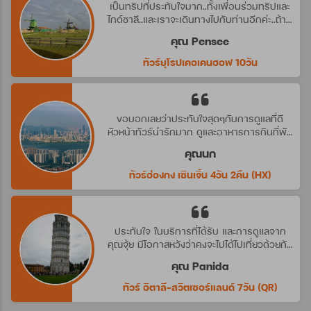
เป็นทริปที่ประทับใจมาก..ทั้งเพื่อนร่วมทริปและ
ไกด์ชาลี..และเราจะเดินทางไปกับท่านอีกค่ะ..ถ้ามี
ทริปที่น่าสนใจ
คุณ Pensee
ทัวร์ยุโรปเคอเคนฮอฟ 10วัน
ขอบอกเลยว่าประทับใจสุดๆกับการดูแลที่ดี
หัวหน้าทัวร์น่ารักมาก ดูและอาหารการกินที่พัก
ดีมาก ประทับใจจริงๆ คราวหน้าต้องไปกับ
คุณนก
บริษัทนี้อีกค่ะ
ทัวร์ฮ่องกง เซินเจิ้น 4วัน 2คืน (HX)
ประทับใจ ในบริการที่ได้รับ และการดูแลจาก
คุณจุ้ย มีโอกาสหวังว่าคงจะไปได้ไปเที่ยวด้วยกัน
อีก นะคะ
คุณ Panida
ทัวร์ อิตาลี-สวิตเซอร์แลนด์ 7วัน (QR)