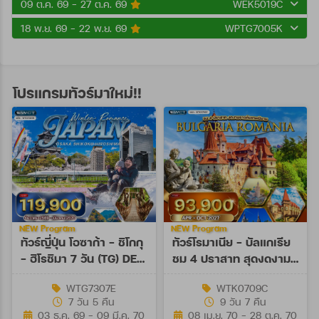
09 ต.ค. 69 - 27 ต.ค. 69
WEK5019C
18 พ.ย. 69 - 22 พ.ย. 69
WPTG7005K
โปรแกรมทัวร์มาใหม่!!
NEW Program
NEW Program
ทัวร์ญี่ปุ่น โอซาก้า - ชิโกกุ
ทัวร์โรมาเนีย - บัลแกเรีย
- ฮิโรชิมา 7 วัน (TG) DEC
ชม 4 ปราสาท สุดงดงาม
26 - MAR 27
9 วัน (TK) APR - OCT
WTG7307E
WTK0709C
27
7 วัน 5 คืน
9 วัน 7 คืน
03 ธ.ค. 69 - 09 มี.ค. 70
08 เม.ย. 70 - 28 ต.ค. 70