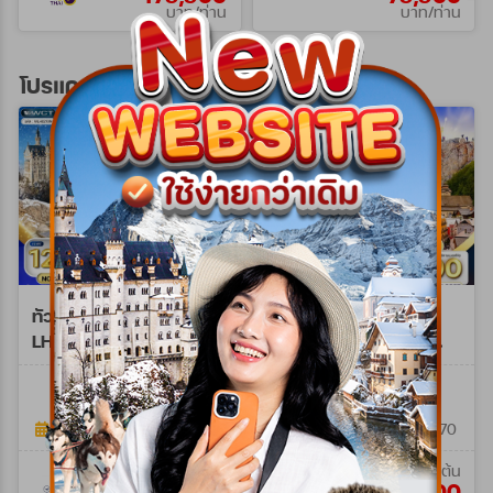
บาท/ท่าน
บาท/ท่าน
โปรแกรมทัวร์ยุโรปตะวันออก
ทัวร์ยุโรปตะวันออก 10 วัน
ทัวร์ยุโรปตะวันออก
LH/OS พักฮัลล์สตัทท์
เยอรมนี - ออสเตรีย -
NOV 26 - MAR 27
เช็ก - สโลวาเกีย - ฮังการี
WLH0210M
WQR0209NY
9วัน 6คืน (QR)
10วัน 7คืน
9วัน 6คืน
06 พ.ย. 69 - 29 มี.ค. 70
26 ธ.ค. 69 - 03 ม.ค. 70
เริ่มต้น
เริ่มต้น
125,900
115,900