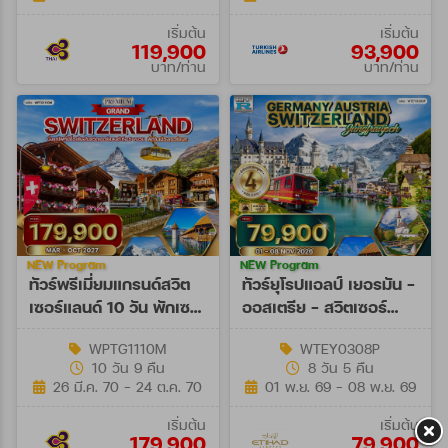
เริ่มต้น
เริ่มต้น
119,900
93,900
บาท/ท่าน
บาท/ท่าน
NEW Program
NEW Program
ทัวร์พรีเมี่ยมแกรนด์สวิต
ทัวร์ยุโรปแอลป์ เยอรมัน -
เซอร์แลนด์ 10 วัน พักเซ
ออสเตรีย - สวิตเซอร์
อร์แมท (TG) MAR - OCT
แลนด์ 8 วัน (EY) 01 - 08
WPTG1110M
WTEY0308P
27
NOV 26
10 วัน 9 คืน
8 วัน 5 คืน
26 มี.ค. 70 - 24 ต.ค. 70
01 พ.ย. 69 - 08 พ.ย. 69
เริ่มต้น
เริ่มต้น
179,900
79,900