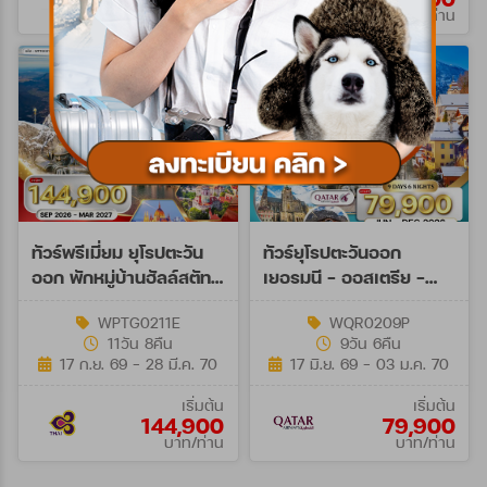
บาท/ท่าน
บาท/ท่าน
ทัวร์พรีเมี่ยม ยุโรปตะวัน
ทัวร์ยุโรปตะวันออก
ออก พักหมู่บ้านฮัลล์สตัทท์
เยอรมนี - ออสเตรีย -
11วัน 8คืน (TG) SEP 26 -
เช็ก - สโลวาเกีย - ฮังการี
WPTG0211E
WQR0209P
MAR 27
9วัน (QR)
11วัน 8คืน
9วัน 6คืน
17 ก.ย. 69 - 28 มี.ค. 70
17 มิ.ย. 69 - 03 ม.ค. 70
เริ่มต้น
เริ่มต้น
144,900
79,900
บาท/ท่าน
บาท/ท่าน