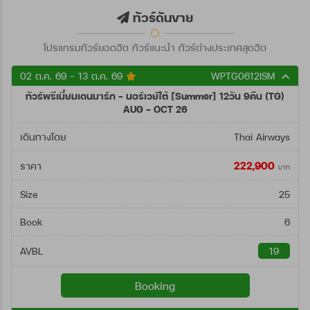
ตั้งแต่วันที่
ทัวร์ดันขาย
โปรแกรมทัวร์ยอดฮิต ทัวร์แนะนำ ทัวร์ต่างประเทศสุดฮิต
ถึงวันที่
02 ต.ค. 69 - 13 ต.ค. 69
WPTG0612ISM
ทัวร์พรีเมี่ยมเดนมาร์ก - นอร์เวย์ใต้ [Summer] 12วัน 9คืน (TG)
ค้นหา
AUG - OCT 26
เดินทางโดย
Thai Airways
222,900
ราคา
บาท
Size
25
Book
6
AVBL
19
Booking