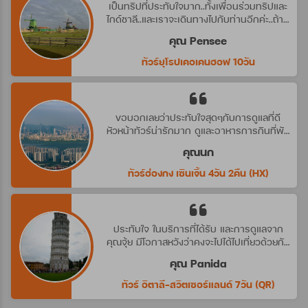
เป็นทริปที่ประทับใจมาก..ทั้งเพื่อนร่วมทริปและ
ไกด์ชาลี..และเราจะเดินทางไปกับท่านอีกค่ะ..ถ้ามี
ทริปที่น่าสนใจ
คุณ Pensee
ทัวร์ยุโรปเคอเคนฮอฟ 10วัน
ขอบอกเลยว่าประทับใจสุดๆกับการดูแลที่ดี
หัวหน้าทัวร์น่ารักมาก ดูและอาหารการกินที่พัก
ดีมาก ประทับใจจริงๆ คราวหน้าต้องไปกับ
คุณนก
บริษัทนี้อีกค่ะ
ทัวร์ฮ่องกง เซินเจิ้น 4วัน 2คืน (HX)
ประทับใจ ในบริการที่ได้รับ และการดูแลจาก
คุณจุ้ย มีโอกาสหวังว่าคงจะไปได้ไปเที่ยวด้วยกัน
อีก นะคะ
คุณ Panida
ทัวร์ อิตาลี-สวิตเซอร์แลนด์ 7วัน (QR)