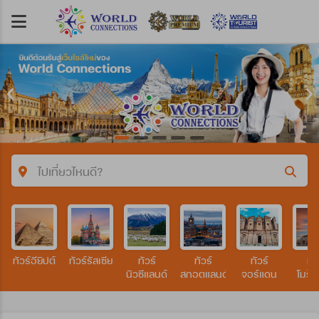
ไปเที่ยวไหนดี?
คำค้นหา/รหัสทัวร์
ทัวร์อียิปต์
ทัวร์รัสเซีย
ทัวร์
ทัวร์
ทัวร์
ทัว
ประเทศ
นิวซีแลนด์
สกอตแลนด์
จอร์แดน
โมร็